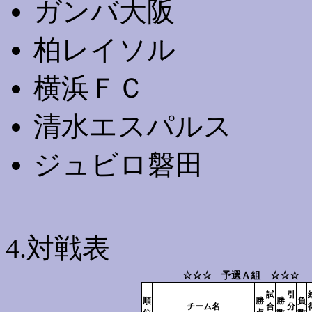
ガンバ大阪
柏レイソル
横浜ＦＣ
清水エスパルス
ジュビロ磐田
4.対戦表
☆☆☆ 予選Ａ組 ☆☆☆
試
引
順
勝
勝
負
チーム名
合
分