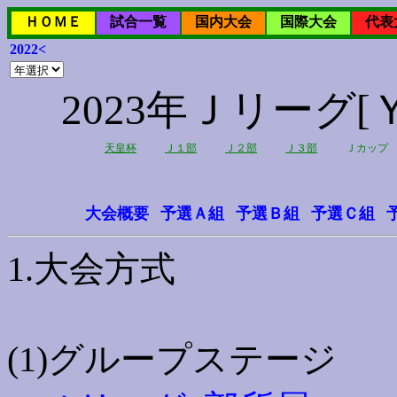
ＨＯＭＥ
試合一覧
国内大会
国際大会
代表
2022<
2023年Ｊリーグ
天皇杯
Ｊ１部
Ｊ２部
Ｊ３部
Ｊカップ
大会概要
予選Ａ組
予選Ｂ組
予選Ｃ組
1.大会方式
(1)グループステージ