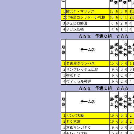
位
点
数
数
数
数
1
横浜Ｆ・マリノス
15
6
5
0
1
1
2
北海道コンサドーレ札幌
10
6
3
1
2
1
3
ジュビロ磐田
6
6
2
0
4
4
サガン鳥栖
4
6
1
1
4
☆☆☆ 予選Ｃ組 ☆☆☆
試
引
順
勝
勝
負
チーム名
合
分
位
点
数
数
数
数
1
名古屋グランパス
15
6
5
0
1
2
サンフレッチェ広島
9
6
3
0
3
3
横浜ＦＣ
6
6
2
0
4
4
ヴィッセル神戸
6
6
2
0
4
☆☆☆ 予選Ｅ組 ☆☆☆
試
引
順
勝
勝
負
チーム名
合
分
位
点
数
数
数
数
1
ガンバ大阪
10
6
3
1
2
2
ＦＣ東京
10
6
3
1
2
3
京都サンガＦＣ
9
6
3
0
3
4
セレッソ大阪
5
6
1
2
3