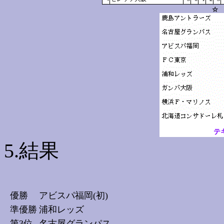
☆ 
テ
5.結果
優勝
アビスパ福岡(初)
準優勝
浦和レッズ
第3位
名古屋グランパス