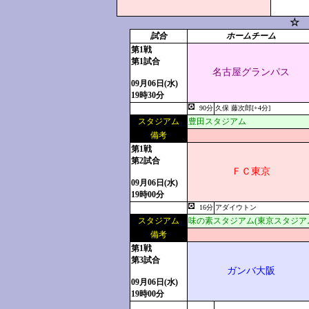
☆ 
試合
ホームチーム
第1戦
第1試合
名古屋グランパス
09月06日(水)
19時30分
90分
久保 藤次郎[+4分]
スタジアム
豊田スタジアム
備考
第1戦
第2試合
ＦＣ東京
09月06日(水)
19時00分
16分
アダイウトン
スタジアム
味の素スタジアム(東京スタジア
備考
第1戦
第3試合
ガンバ大阪
09月06日(水)
19時00分