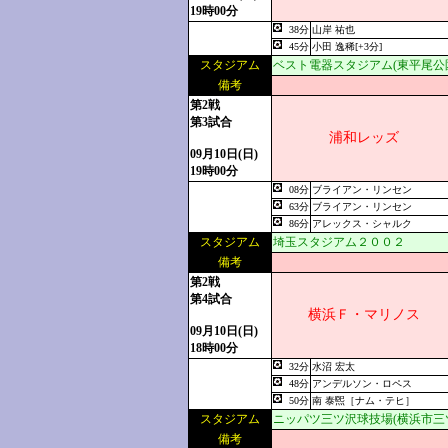
19時00分
38分
山岸 祐也
45分
小田 逸稀[+3分]
スタジアム
ベスト電器スタジアム(東平尾公
備考
第2戦
第3試合
浦和レッズ
09月10日(日)
19時00分
08分
ブライアン・リンセン
63分
ブライアン・リンセン
86分
アレックス・シャルク
スタジアム
埼玉スタジアム２００２
備考
第2戦
第4試合
横浜Ｆ・マリノス
09月10日(日)
18時00分
32分
水沼 宏太
48分
アンデルソン・ロペス
50分
南 泰煕［ナム・テヒ］
スタジアム
ニッパツ三ツ沢球技場(横浜市三
備考