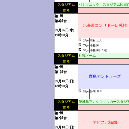
スタジアム
パナソニック・スタジアム吹田(
備考
第1戦
第4試合
北海道コンサドーレ札幌
09月06日(水)
19時00分
27分
岡村 大八
74分
小柏 剛
90分
小柏 剛[+5分]
スタジアム
札幌ドーム
備考
第2戦
第1試合
鹿島アントラーズ
09月10日(日)
18時00分
51分
仲間 隼斗
スタジアム
茨城県立カシマサッカースタジ
備考
第2戦
第2試合
アビスパ福岡
09月10日(日)