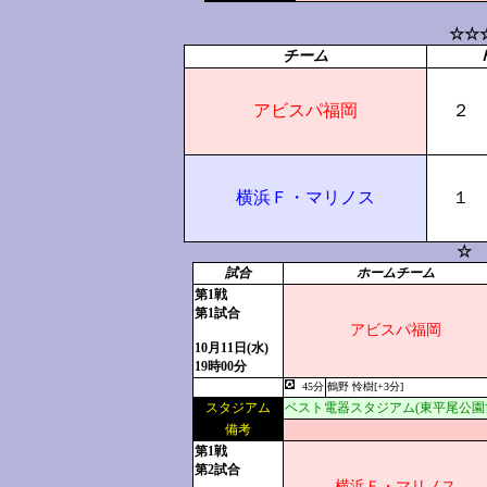
☆☆
チーム
アビスパ福岡
２
横浜Ｆ・マリノス
１
☆ 
試合
ホームチーム
第1戦
第1試合
アビスパ福岡
10月11日(水)
19時00分
45分
鶴野 怜樹[+3分]
スタジアム
ベスト電器スタジアム(東平尾公園
備考
第1戦
第2試合
横浜Ｆ・マリノス