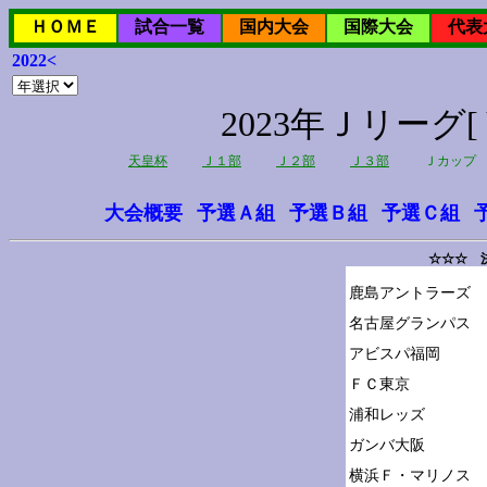
ＨＯＭＥ
試合一覧
国内大会
国際大会
代表
2022<
2023年Ｊリー
天皇杯
Ｊ１部
Ｊ２部
Ｊ３部
Ｊカップ
大会概要
予選Ａ組
予選Ｂ組
予選Ｃ組
☆☆☆ 
鹿島アントラーズ

名古屋グランパス

アビスパ福岡

ＦＣ東京

浦和レッズ

ガンバ大阪

横浜Ｆ・マリノス
