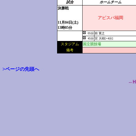
試合
ホームチーム
決勝戦
アビスパ福岡
11月04日(土)
13時05分
05分
前 寛之
45分
宮 大樹[+4分]
スタジアム
国立競技場
備考
>ページの先頭へ
--