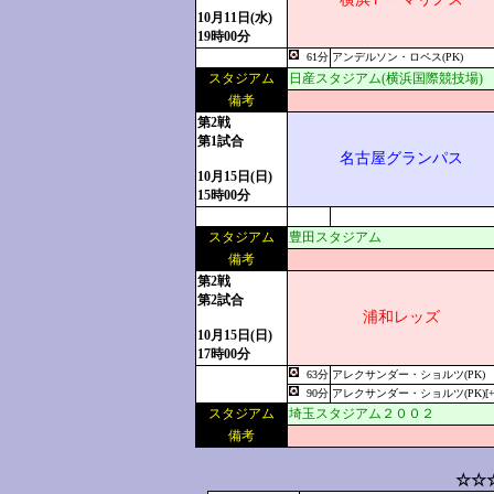
10月11日(水)
19時00分
61分
アンデルソン・ロペス(PK)
スタジアム
日産スタジアム(横浜国際競技場)
備考
第2戦
第1試合
名古屋グランパス
10月15日(日)
15時00分
スタジアム
豊田スタジアム
備考
第2戦
第2試合
浦和レッズ
10月15日(日)
17時00分
63分
アレクサンダー・ショルツ(PK)
90分
アレクサンダー・ショルツ(PK)[+
スタジアム
埼玉スタジアム２００２
備考
☆☆