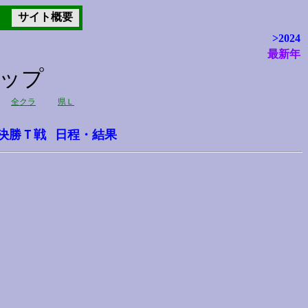
サイト概要
>2024
最新年
カップ
全クラ
県Ｌ
決勝Ｔ戦
日程・結果