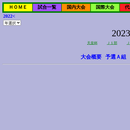
ＨＯＭＥ
試合一覧
国内大会
国際大会
代
2022<
20
天皇杯
Ｊ１部
Ｊ
大会概要
予選Ａ組