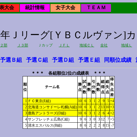
表大会
統計情報
女子大会
ＴＥＡＭ
23年Ｊリーグ[ＹＢＣルヴァン]
２部
Ｊ３部
Ｊカップ
ＪＦＬ
地域ＣＬ
全社
地域Ｌ
予選Ｂ組
予選Ｃ組
予選Ｄ組
予選Ｅ組
同順位成績
＊＊＊ 各組順位2位の成績表 ＊＊＊
得
試
引
総
総
順
勝
勝
負
失
チーム名
合
分
得
失
位
点
数
数
点
数
数
点
点
差
1
ＦＣ東京(E組)
10
6
3
1
2
9
5
+4
2
北海道コンサドーレ札幌(A組)
10
6
3
1
2
13
10
+3
3
鹿島アントラーズ(D組)
10
6
3
1
2
6
4
+2
4
サンフレッチェ広島(C組)
9
6
3
0
3
12
7
+5
5
清水エスパルス(B組)
8
6
2
2
2
8
15
-7