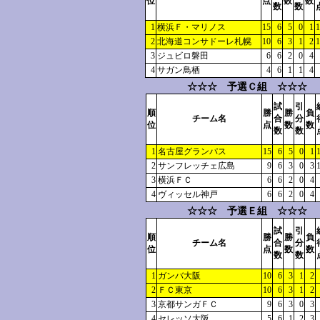
位
点
数
数
数
数
1
横浜Ｆ・マリノス
15
6
5
0
1
1
2
北海道コンサドーレ札幌
10
6
3
1
2
1
3
ジュビロ磐田
6
6
2
0
4
4
サガン鳥栖
4
6
1
1
4
☆☆☆ 予選Ｃ組 ☆☆☆
試
引
順
勝
勝
負
チーム名
合
分
位
点
数
数
数
数
1
名古屋グランパス
15
6
5
0
1
2
サンフレッチェ広島
9
6
3
0
3
3
横浜ＦＣ
6
6
2
0
4
4
ヴィッセル神戸
6
6
2
0
4
☆☆☆ 予選Ｅ組 ☆☆☆
試
引
順
勝
勝
負
チーム名
合
分
位
点
数
数
数
数
1
ガンバ大阪
10
6
3
1
2
2
ＦＣ東京
10
6
3
1
2
3
京都サンガＦＣ
9
6
3
0
3
4
セレッソ大阪
5
6
1
2
3