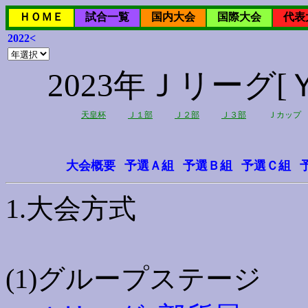
ＨＯＭＥ
試合一覧
国内大会
国際大会
代表
2022<
2023年Ｊリーグ
天皇杯
Ｊ１部
Ｊ２部
Ｊ３部
Ｊカップ
大会概要
予選Ａ組
予選Ｂ組
予選Ｃ組
1.大会方式
(1)グループステージ