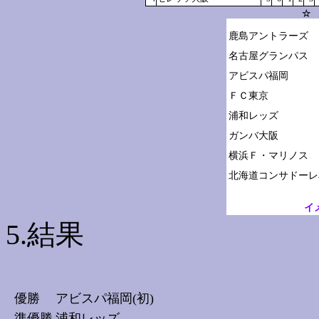
☆ 
鹿島アントラーズ

名古屋グランパス

アビスパ福岡

ＦＣ東京

浦和レッズ

ガンバ大阪

横浜Ｆ・マリノス

イ
5.結果
優勝
アビスパ福岡(初)
準優勝
浦和レッズ