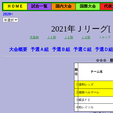
ＨＯＭＥ
試合一覧
国内大会
国際大会
代表
2020<
2021年Ｊリー
天皇杯
Ｊ１部
Ｊ２部
Ｊ３部
Ｊカップ
大会概要
予選Ａ組
予選Ｂ組
予選Ｃ組
予選Ｄ組
☆☆☆ 順
順
チーム名
位
1
浦和レッズ
2
湘南ベルマーレ
3
横浜ＦＣ
4
柏レイソル