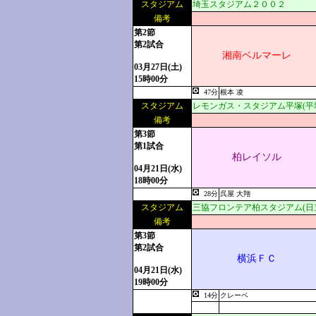
スタジアム
埼玉スタジアム２００２
備考
第2節
第2試合
湘南ベルマーレ
03月27日(土)
15時00分
47分
根本 凌
スタジアム
レモンガス・スタジアム平塚(平
備考
第3節
第1試合
柏レイソル
04月21日(水)
18時00分
28分
呉屋 大翔
スタジアム
三協フロンテア柏スタジアム(日
備考
第3節
第2試合
横浜ＦＣ
04月21日(水)
19時00分
14分
クレーベ