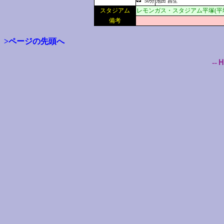
50分
池田 昌生
スタジアム
レモンガス・スタジアム平塚(平
備考
>ページの先頭へ
--