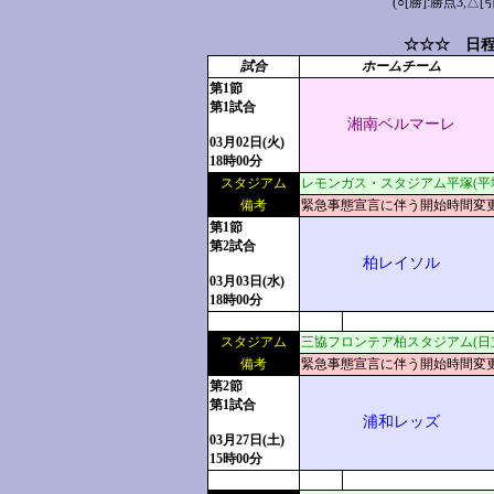
(○[勝]:勝点3,
☆☆☆ 日程
試合
ホームチーム
第1節
第1試合
湘南ベルマーレ
03月02日(火)
18時00分
スタジアム
レモンガス・スタジアム平塚(平
備考
緊急事態宣言に伴う開始時間変
第1節
第2試合
柏レイソル
03月03日(水)
18時00分
スタジアム
三協フロンテア柏スタジアム(日
備考
緊急事態宣言に伴う開始時間変
第2節
第1試合
浦和レッズ
03月27日(土)
15時00分