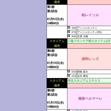
備考
第5節
第2試合
柏レイソル
05月05日(水)
16時00分
59分
アンジェロッティ
67分
アンジェロッティ(PK)
84分
古賀 太陽
スタジアム
三協フロンテア柏スタジアム(日
備考
第6節
第1試合
浦和レッズ
05月19日(水)
19時00分
03分
関根 貴大
61分
汰木 康也
スタジアム
埼玉スタジアム２００２
備考
第6節
第2試合
湘南ベルマーレ
05月19日(水)
19時00分