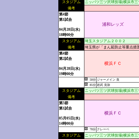
スタジアム
ニッパツ三ツ沢球技場(横浜市三
備考
第4節
第1試合
浦和レッズ
04月28日(水)
18時00分
スタジアム
埼玉スタジアム２００２
備考
埼玉県が「まん延防止等重点措
第4節
第2試合
横浜ＦＣ
04月28日(水)
19時00分
58分
ジャーメイン 良
85分
岩武 克弥
スタジアム
ニッパツ三ツ沢球技場(横浜市三
備考
第5節
第1試合
横浜ＦＣ
05月05日(水)
14時00分
78分
クレーベ
スタジアム
ニッパツ三ツ沢球技場(横浜市三