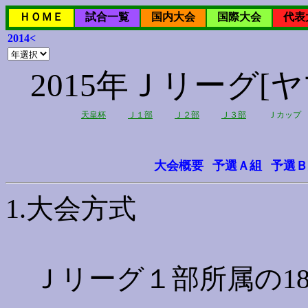
ＨＯＭＥ
試合一覧
国内大会
国際大会
代表
2014<
2015年Ｊリーグ
天皇杯
Ｊ１部
Ｊ２部
Ｊ３部
Ｊカップ
大会概要
予選Ａ組
予選Ｂ
1.大会方式
Ｊリーグ１部所属の1