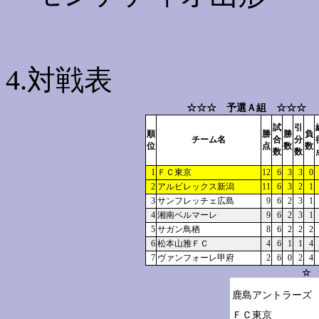
4.対戦表
☆☆☆ 予選Ａ組 ☆☆☆
試
引
順
勝
勝
負
チーム名
合
分
位
点
数
数
数
数
1
ＦＣ東京
12
6
3
3
0
2
アルビレックス新潟
11
6
3
2
1
3
サンフレッチェ広島
9
6
2
3
1
4
湘南ベルマーレ
9
6
2
3
1
5
サガン鳥栖
8
6
2
2
2
6
松本山雅ＦＣ
4
6
1
1
4
7
ヴァンフォーレ甲府
2
6
0
2
4
☆ 
鹿島アントラーズ

ＦＣ東京
