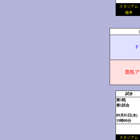
スタジアム
備考
Ｆ
鹿島ア
試合
第1戦
第1試合
09月05日(水)
19時00分
スタジアム