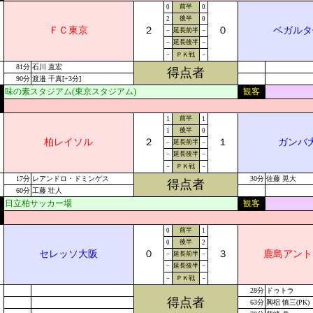
前半
0
0
後半
2
0
ＦＣ東京
２
０
ベガルタ
－
延長前半
－
－
延長後半
－
－
ＰＫ戦
－
81分
石川 直宏
得点者
90分
渡邉 千真[+3分]
味の素スタジアム(東京スタジアム)
観客
前半
1
1
後半
1
0
柏レイソル
２
１
ガンバ
－
延長前半
－
－
延長後半
－
－
ＰＫ戦
－
17分
レアンドロ・ドミンゲス
30分
佐藤 晃大
得点者
60分
工藤 壮人
日立柏サッカー場
観客
前半
0
1
後半
0
2
セレッソ大阪
０
３
鹿島アント
－
延長前半
－
－
延長後半
－
－
ＰＫ戦
－
28分
ドゥトラ
得点者
63分
興梠 慎三(PK)