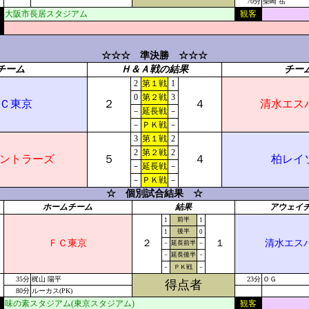
70分
柴崎 岳
大阪市長居スタジアム
観客
☆☆☆ 準決勝 ☆☆☆
チーム
Ｈ＆Ａ戦の結果
チー
2
第１戦
1
0
第２戦
3
Ｃ東京
２
４
清水エス
－
延長戦
－
－
ＰＫ戦
－
3
第１戦
2
2
第２戦
2
ントラーズ
５
４
柏レイ
－
延長戦
－
－
ＰＫ戦
－
☆ 個別試合結果 ☆
ホームチーム
結果
アウェイ
前半
1
1
後半
1
0
ＦＣ東京
２
１
清水エス
－
延長前半
－
－
延長後半
－
－
ＰＫ戦
－
35分
梶山 陽平
23分
ＯＧ
得点者
80分
ルーカス(PK)
味の素スタジアム(東京スタジアム)
観客