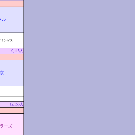
ソル
ドミンゲス
9,115人
京
12,155人
ラーズ