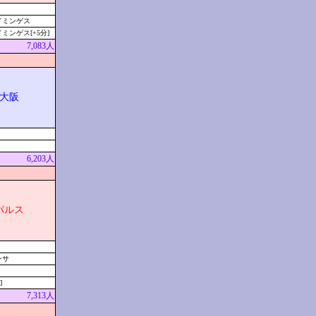
ドミンゲス
ミンゲス[+5分]
7,083人
大阪
6,203人
パルス
ンサ
]
7,313人