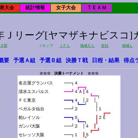
表大会
統計情報
女子大会
ＴＥＡＭ
12年Ｊリーグ[ヤマザキナビスコ]
２部
Ｊカップ
ＪＦＬ
地域ＣＬ
全社
地域Ｌ
概要
予選Ａ組
予選Ｂ組
決勝Ｔ戦
日程・結果
得点
☆☆☆ 決勝トーナメント ☆☆☆
名古屋グランパス

───┐４
┏━━┓
清水エスパルス

━━━┛
４Ａ
┃
４
┗━━
┐
ＦＣ東京

━━━┓
４　│２　│
┗━━
┘　　│
ベガルタ仙台

───┘２　　　　│１
┏━━
柏レイソル

━━━┓
５　　　　
┃
２Ｅ
┗━━
┐　　
┃
ガンバ大阪

───┘２　│４　
┃
┏━━┛
セレッソ大阪

───┐１　
┃
５