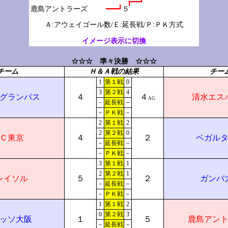
┏━━┛
━━━┛
５
Ａ:アウェイゴール数/Ｅ:延長戦/Ｐ:ＰＫ方式
イメージ表示に切換
☆☆☆ 準々決勝 ☆☆☆
チーム
Ｈ＆Ａ戦の結果
チー
1
第１戦
0
3
第２戦
4
グランパス
４
４
清水エス
AG
－
延長戦
－
－
ＰＫ戦
－
2
第１戦
2
2
第２戦
0
Ｃ東京
４
２
ベガル
－
延長戦
－
－
ＰＫ戦
－
3
第１戦
1
2
第２戦
1
レイソル
５
２
ガンバ
－
延長戦
－
－
ＰＫ戦
－
1
第１戦
2
0
第２戦
3
ッソ大阪
１
５
鹿島アン
－
延長戦
－