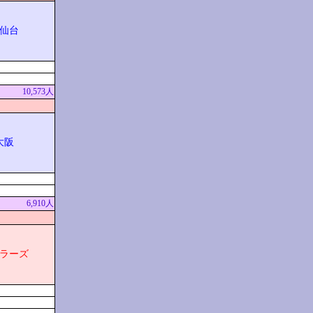
仙台
10,573人
大阪
6,910人
ラーズ