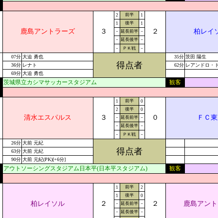
前半
2
1
後半
1
1
鹿島アントラーズ
３
２
柏レイ
－
延長前半
－
－
延長後半
－
－
ＰＫ戦
－
07分
大迫 勇也
35分
茨田 陽生
得点者
36分
レナト
62分
レアンドロ・
69分
大迫 勇也
茨城県立カシマサッカースタジアム
観客
前半
1
0
後半
2
0
清水エスパルス
３
０
ＦＣ東
－
延長前半
－
－
延長後半
－
－
ＰＫ戦
－
26分
大前 元紀
得点者
63分
大前 元紀
90分
大前 元紀(PK)[+6分]
アウトソーシングスタジアム日本平(日本平スタジアム)
観客
前半
1
2
後半
1
0
柏レイソル
２
２
鹿島アント
－
延長前半
－
－
延長後半
－