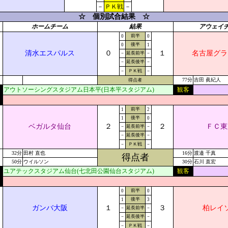
－
ＰＫ戦
－
☆ 個別試合結果 ☆
ホームチーム
結果
アウェイ
前半
0
0
後半
0
1
清水エスパルス
０
１
名古屋グラ
－
延長前半
－
－
延長後半
－
－
ＰＫ戦
－
77分
吉田 眞紀人
得点者
アウトソーシングスタジアム日本平(日本平スタジアム)
観客
前半
1
2
後半
1
0
ベガルタ仙台
２
２
ＦＣ東
－
延長前半
－
－
延長後半
－
－
ＰＫ戦
－
32分
田村 直也
16分
渡邉 千真
得点者
50分
ウイルソン
30分
石川 直宏
ユアテックスタジアム仙台(七北田公園仙台スタジアム)
観客
前半
0
0
後半
1
3
ガンバ大阪
１
３
柏レイ
－
延長前半
－
－
延長後半
－
－
ＰＫ戦
－