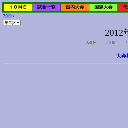
ＨＯＭＥ
試合一覧
国内大会
国際大会
代
2011<
20
天皇杯
Ｊ１部
Ｊ
大会