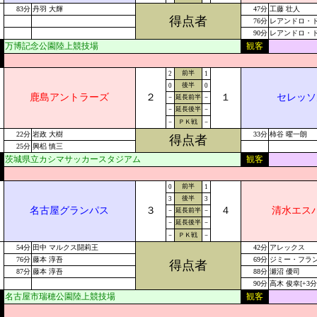
83分
丹羽 大輝
47分
工藤 壮人
得点者
76分
レアンドロ・
90分
レアンドロ・ド
万博記念公園陸上競技場
観客
前半
2
1
後半
0
0
鹿島アントラーズ
２
１
セレッソ
－
延長前半
－
－
延長後半
－
－
ＰＫ戦
－
22分
岩政 大樹
33分
柿谷 曜一朗
得点者
25分
興梠 慎三
茨城県立カシマサッカースタジアム
観客
前半
0
1
後半
3
3
名古屋グランパス
３
４
清水エス
－
延長前半
－
－
延長後半
－
－
ＰＫ戦
－
54分
田中 マルクス闘莉王
42分
アレックス
76分
藤本 淳吾
69分
ジミー・フラ
得点者
87分
藤本 淳吾
88分
瀬沼 優司
90分
高木 俊幸[+3分
名古屋市瑞穂公園陸上競技場
観客