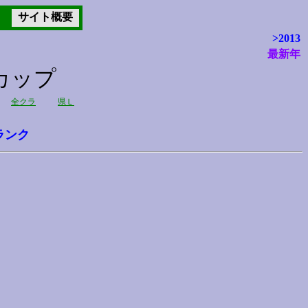
サイト概要
>2013
最新年
カップ
全クラ
県Ｌ
ランク