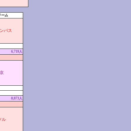
チーム
ンパス
6,719人
京
8,873人
ソル