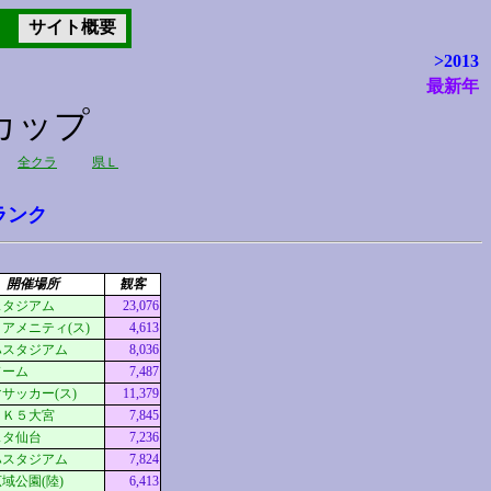
サイト概要
>2013
最新年
カップ
全クラ
県Ｌ
ランク
開催場所
観客
スタジアム
23,076
アメニティ(ス)
4,613
ハスタジアム
8,036
ドーム
7,487
サッカー(ス)
11,379
ＣＫ５大宮
7,845
スタ仙台
7,236
ハスタジアム
7,824
域公園(陸)
6,413