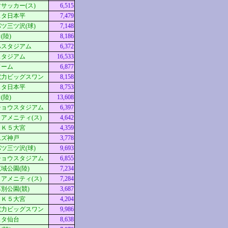
サッカー(ス)
6,515
スタ日本平
7,479
ツ三ツ沢(球)
7,148
(陸)
8,186
ハスタジアム
6,372
スタジアム
16,533
ドーム
6,877
電力ビッグスワン
8,158
スタ日本平
8,753
(陸)
13,608
チョウスタジアム
6,397
アメニティ(ス)
4,642
ＣＫ５大宮
4,359
ムズ神戸
3,778
ツ三ツ沢(球)
9,693
チョウスタジアム
6,855
域公園(陸)
7,234
アメニティ(ス)
7,284
別公園(競)
3,687
ＣＫ５大宮
4,204
電力ビッグスワン
9,986
スタ仙台
8,638