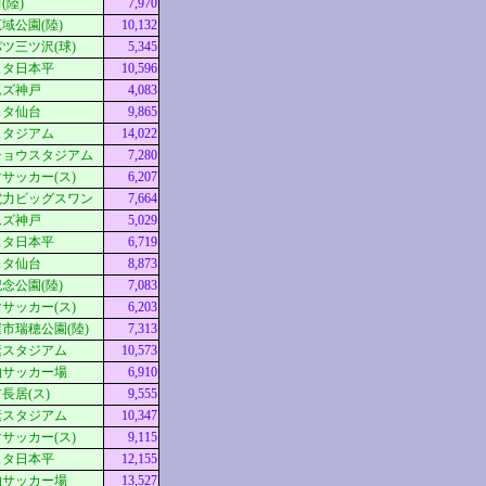
(陸)
7,970
域公園(陸)
10,132
ツ三ツ沢(球)
5,345
スタ日本平
10,596
ムズ神戸
4,083
スタ仙台
9,865
スタジアム
14,022
チョウスタジアム
7,280
サッカー(ス)
6,207
電力ビッグスワン
7,664
ムズ神戸
5,029
スタ日本平
6,719
スタ仙台
8,873
念公園(陸)
7,083
サッカー(ス)
6,203
市瑞穂公園(陸)
7,313
素スタジアム
10,573
柏サッカー場
6,910
長居(ス)
9,555
素スタジアム
10,347
サッカー(ス)
9,115
スタ日本平
12,155
柏サッカー場
13,527