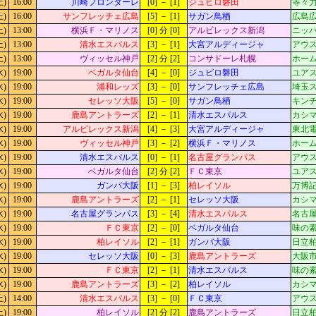
土)
16:00
川崎フロンターレ
[0] － [1]
ジュビロ磐田
等々力
土)
16:00
サンフレッチェ広島
[5] － [1]
サガン鳥栖
広島広
土)
13:00
横浜Ｆ・マリノス
[0] 分 [0]
アルビレックス新潟
ニッパ
土)
13:00
清水エスパルス
[3] － [1]
大宮アルディージャ
アウ
土)
13:00
ヴィッセル神戸
[2] 分 [2]
コンサドーレ札幌
ホー
水)
19:00
ベガルタ仙台
[4] － [0]
ジュビロ磐田
ユア
水)
19:00
浦和レッズ
[3] － [0]
サンフレッチェ広島
埼玉
水)
19:00
セレッソ大阪
[5] － [0]
サガン鳥栖
キン
水)
19:00
鹿島アントラーズ
[2] － [1]
清水エスパルス
カシマ
水)
19:00
アルビレックス新潟
[4] － [3]
大宮アルディージャ
東北
水)
19:00
ヴィッセル神戸
[3] － [2]
横浜Ｆ・マリノス
ホー
水)
19:00
清水エスパルス
[0] － [1]
名古屋グランパス
アウ
水)
19:00
ベガルタ仙台
[2] 分 [2]
ＦＣ東京
ユア
水)
19:00
ガンバ大阪
[1] － [3]
柏レイソル
万博記
水)
19:00
鹿島アントラーズ
[2] － [1]
セレッソ大阪
カシマ
水)
19:00
名古屋グランパス
[3] － [4]
清水エスパルス
名古屋
水)
19:00
ＦＣ東京
[2] － [0]
ベガルタ仙台
味の
水)
19:00
柏レイソル
[2] － [1]
ガンバ大阪
日立
水)
19:00
セレッソ大阪
[0] － [3]
鹿島アントラーズ
大阪市
水)
19:00
ＦＣ東京
[2] － [1]
清水エスパルス
味の
水)
19:00
鹿島アントラーズ
[3] － [2]
柏レイソル
カシマ
土)
14:00
清水エスパルス
[3] － [0]
ＦＣ東京
アウ
土)
19:00
柏レイソル
[2] 分 [2]
鹿島アントラーズ
日立