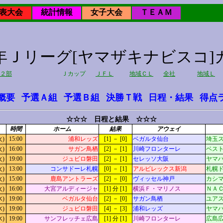
表大会
統計情報
女子大会
ＴＥＡＭ
12年Ｊリーグ[ヤマザキナビスコ]
２部
Ｊカップ
ＪＦＬ
地域ＣＬ
全社
地域Ｌ
概要
予選Ａ組
予選Ｂ組
決勝Ｔ戦
日程・結果
得点
☆☆☆ 日程と結果 ☆☆☆
時間
ホーム
結果
アウェイ
火)
15:00
浦和レッズ
[1] － [0]
ベガルタ仙台
埼玉
火)
16:00
サガン鳥栖
[2] － [1]
川崎フロンターレ
ベスト
火)
19:00
ジュビロ磐田
[2] － [1]
セレッソ大阪
ヤマ
火)
13:00
コンサドーレ札幌
[0] － [1]
アルビレックス新潟
札幌
火)
15:00
鹿島アントラーズ
[2] － [0]
ヴィッセル神戸
カシマ
火)
16:00
大宮アルディージャ
[1] 分 [1]
横浜Ｆ・マリノス
ＮＡ
水)
19:00
ベガルタ仙台
[2] － [0]
サガン鳥栖
ユア
水)
19:00
ジュビロ磐田
[4] － [3]
浦和レッズ
ヤマ
水)
19:00
サンフレッチェ広島
[1] 分 [1]
川崎フロンターレ
広島広