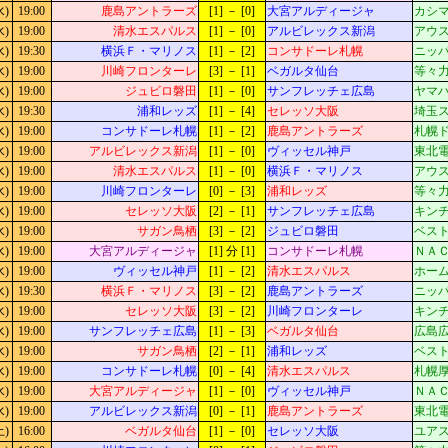
水)
19:00
鹿島アントラーズ
[1] － [0]
大宮アルディージャ
カシマ
水)
19:00
清水エスパルス
[1] － [0]
アルビレックス新潟
アウ
水)
19:30
横浜Ｆ・マリノス
[1] － [2]
コンサドーレ札幌
ニッパ
水)
19:00
川崎フロンターレ
[3] － [1]
ベガルタ仙台
等々力
水)
19:00
ジュビロ磐田
[1] － [0]
サンフレッチェ広島
ヤマ
水)
19:30
浦和レッズ
[1] － [4]
セレッソ大阪
埼玉
水)
19:00
コンサドーレ札幌
[1] － [2]
鹿島アントラーズ
札幌
水)
19:00
アルビレックス新潟
[1] － [0]
ヴィッセル神戸
東北
水)
19:00
清水エスパルス
[1] － [0]
横浜Ｆ・マリノス
アウ
水)
19:00
川崎フロンターレ
[0] － [3]
浦和レッズ
等々力
水)
19:00
セレッソ大阪
[2] － [1]
サンフレッチェ広島
キン
水)
19:00
サガン鳥栖
[3] － [2]
ジュビロ磐田
ベスト
水)
19:00
大宮アルディージャ
[1] 分 [1]
コンサドーレ札幌
ＮＡ
水)
19:00
ヴィッセル神戸
[1] － [2]
清水エスパルス
ホー
水)
19:30
横浜Ｆ・マリノス
[3] － [2]
鹿島アントラーズ
ニッパ
水)
19:00
セレッソ大阪
[3] － [2]
川崎フロンターレ
キン
水)
19:00
サンフレッチェ広島
[1] － [3]
ベガルタ仙台
広島広
水)
19:00
サガン鳥栖
[2] － [1]
浦和レッズ
ベスト
水)
19:00
コンサドーレ札幌
[0] － [4]
清水エスパルス
札幌厚
水)
19:00
大宮アルディージャ
[1] － [0]
ヴィッセル神戸
ＮＡ
水)
19:00
アルビレックス新潟
[0] － [1]
鹿島アントラーズ
東北
土)
16:00
ベガルタ仙台
[1] － [0]
セレッソ大阪
ユア