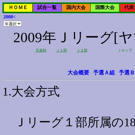
ＨＯＭＥ
試合一覧
国内大会
国際大会
代表
2008<
2009年Ｊリーグ
天皇杯
Ｊ１部
Ｊ２部
Ｊカップ
大会概要
予選Ａ組
予選Ｂ
1.大会方式
Ｊリーグ１部所属の1