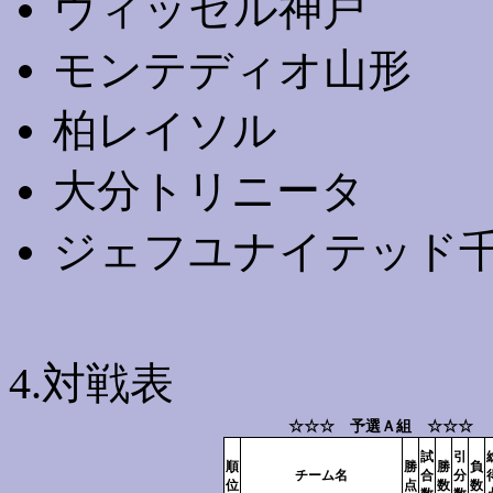
ヴィッセル神戸
モンテディオ山形
柏レイソル
大分トリニータ
ジェフユナイテッド
4.対戦表
☆☆☆ 予選Ａ組 ☆☆☆
試
引
順
勝
勝
負
チーム名
合
分
位
点
数
数