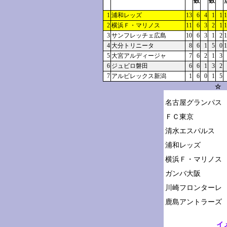
数
数
1
浦和レッズ
13
6
4
1
1
1
2
横浜Ｆ・マリノス
11
6
3
2
1
1
3
サンフレッチェ広島
10
6
3
1
2
1
4
大分トリニータ
8
6
1
5
0
1
5
大宮アルディージャ
7
6
2
1
3
6
ジュビロ磐田
6
6
1
3
2
7
アルビレックス新潟
1
6
0
1
5
☆ 
名古屋グランパス

ＦＣ東京

清水エスパルス

浦和レッズ

横浜Ｆ・マリノス

ガンバ大阪

川崎フロンターレ

イ