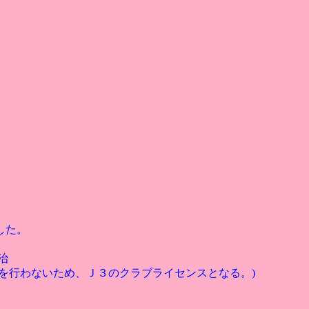
した。
治
を行わないため、Ｊ３のクラブライセンスとなる。)