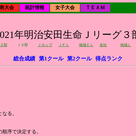
表大会
統計情報
女子大会
ＴＥＡＭ
2021年明治安田生命Ｊリーグ３
２部
Ｊ３部
Ｊカップ
ＪＦＬ
地域ＣＬ
全社
地域Ｌ
総合成績
第1クール
第2クール
得点ランク
となる。
の順序で決定する。