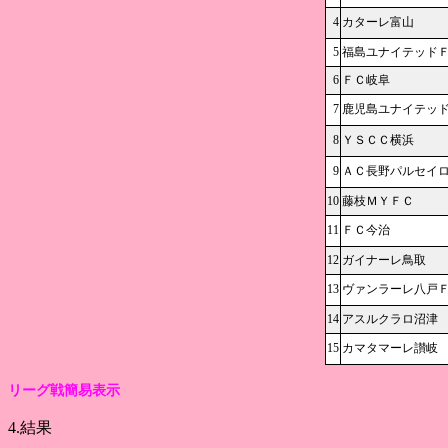
4
カターレ富山
5
福島ユナイテッド
6
ＦＣ岐阜
7
鹿児島ユナイテッ
8
ＹＳＣＣ横浜
9
ＡＣ長野パルセイ
10
藤枝ＭＹＦＣ
11
ＦＣ今治
12
ガイナーレ鳥取
13
ヴァンラーレ八戸
14
アスルクラロ沼津
15
カマタマーレ讃岐
リーグ戦簡易表示
4.結果