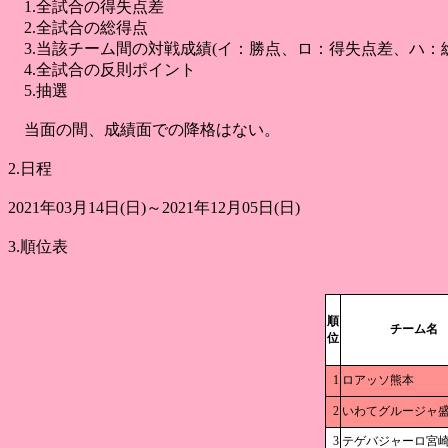
1.全試合の得失点差
2.全試合の総得点
3.当該チーム間の対戦成績(イ：勝点、ロ：得失点差、ハ：
4.全試合の反則ポイント
5.抽選
当面の間、成績面での降格はない。
2.日程
2021年03月14日(日)～2021年12月05日(日)
3.順位表
順
チーム名
位
1
ロアッソ熊本
2
いわてグルージャ
3
テゲバジャーロ宮