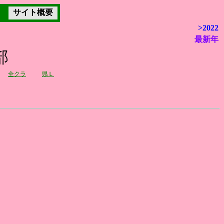
サイト概要
>2022
最新年
部
全クラ
県Ｌ