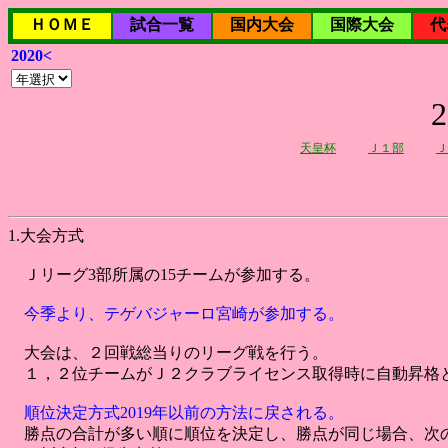
ＨＯＭＥ
試合一覧
国内大会
国際大会
代
2020<
天皇杯
Ｊ１部
Ｊ
1.大会方式
Ｊリーグ3部所属の15チームが参加する。
今季より、テゲバジャーロ宮崎が参加する。
大会は、２回戦総当りのリーグ戦を行う。
１，２位チームがＪ２クラブライセンス取得時に自動昇格
順位決定方式2019年以前の方法に戻される。
勝点の合計が多い順に順位を決定し、勝点が同じ場合、次