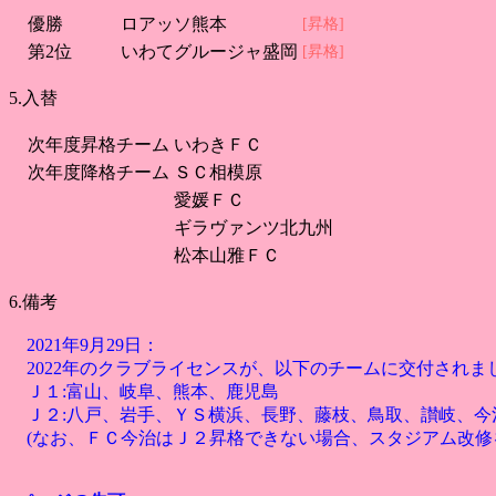
優勝
ロアッソ熊本
[昇格]
第2位
いわてグルージャ盛岡
[昇格]
5.入替
次年度昇格チーム
いわきＦＣ
次年度降格チーム
ＳＣ相模原
愛媛ＦＣ
ギラヴァンツ北九州
松本山雅ＦＣ
6.備考
2021年9月29日：
2022年のクラブライセンスが、以下のチームに交付されま
Ｊ１:富山、岐阜、熊本、鹿児島
Ｊ２:八戸、岩手、ＹＳ横浜、長野、藤枝、鳥取、讃岐、今
(なお、ＦＣ今治はＪ２昇格できない場合、スタジアム改修