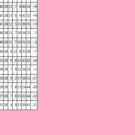
46
28
13
7
8
40
34
+6
45
28
13
6
9
41
32
+9
41
28
12
5
11
38
35
+3
40
28
11
7
10
34
35
-1
40
28
11
7
10
31
33
-2
36
28
8
12
8
35
28
+7
32
28
8
8
12
42
42
±0
30
28
7
9
12
34
33
+1
29
28
9
2
17
36
53
-17
29
28
7
8
13
24
44
-20
27
28
7
6
15
32
44
-12
21
28
4
9
15
20
41
-21