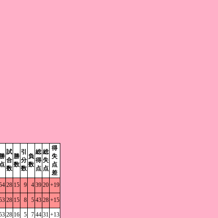
得
試
引
総
総
勝
勝
負
失
合
分
得
失
点
数
数
点
数
数
点
点
差
54
28
15
9
4
39
20
+19
53
28
15
8
5
43
28
+15
53
28
16
5
7
44
31
+13