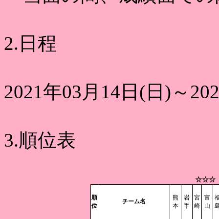
2.日程
2021年03月14日(日)～20
3.順位表
☆☆☆
順
熊
岩
宮
富
チーム名
位
本
手
崎
山