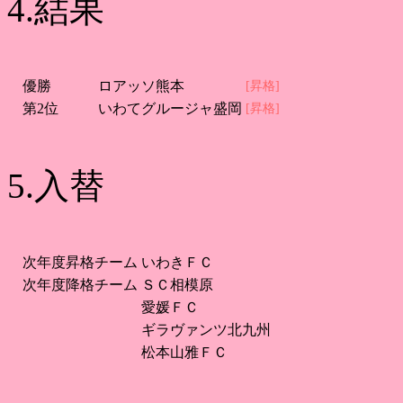
4.結果
優勝
ロアッソ熊本
[昇格]
第2位
いわてグルージャ盛岡
[昇格]
5.入替
次年度昇格チーム
いわきＦＣ
次年度降格チーム
ＳＣ相模原
愛媛ＦＣ
ギラヴァンツ北九州
松本山雅ＦＣ