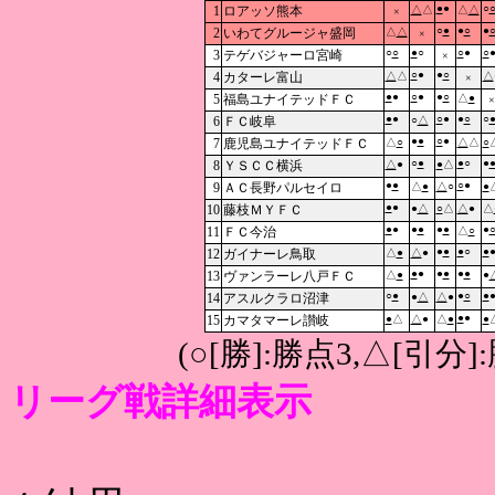
●
●
○
1
ロアッソ熊本
△
△
△
△
×
○
●
●
○
●
2
いわてグルージャ盛岡
△
△
×
○
○
●
○
○
●
○
3
テゲバジャーロ宮崎
×
○
●
●
○
4
カターレ富山
△
△
△
×
●
●
○
●
●
○
5
福島ユナイテッドＦＣ
△
●
×
●
●
○
●
●
○
○
6
ＦＣ岐阜
○
△
●
●
○
●
7
鹿児島ユナイテッドＦＣ
△
○
△
△
○
○
●
●
○
●
8
ＹＳＣＣ横浜
△
●
●
△
●
●
○
●
9
ＡＣ長野パルセイロ
△
●
△
○
●
●
●
10
藤枝ＭＹＦＣ
●
△
○
△
△
●
△
●
●
●
●
●
●
●
11
ＦＣ今治
△
○
●
●
●
○
●
12
ガイナーレ鳥取
△
●
△
●
●
●
●
●
●
●
13
ヴァンラーレ八戸ＦＣ
△
●
●
○
●
●
○
●
14
アスルクラロ沼津
●
△
△
●
●
●
15
カマタマーレ讃岐
●
△
△
●
△
●
●
(○[勝]:勝点3,△[引
リーグ戦詳細表示