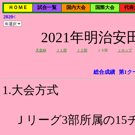
ＨＯＭＥ
試合一覧
国内大会
国際大会
代表
2020<
2021年明治
天皇杯
Ｊ１部
Ｊ２部
Ｊ３部
Ｊカップ
総合成績
第1ク
1.大会方式
Ｊリーグ3部所属の15