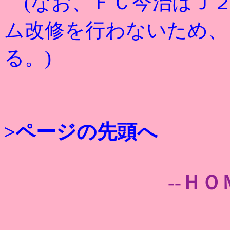
(なお、ＦＣ今治はＪ２
ム改修を行わないため、
る。)
>ページの先頭へ
--ＨＯ