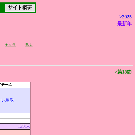
サイト概要
>2025
最新年
全クラ
県Ｌ
>第18節
イチーム
ーレ鳥取
1,258人