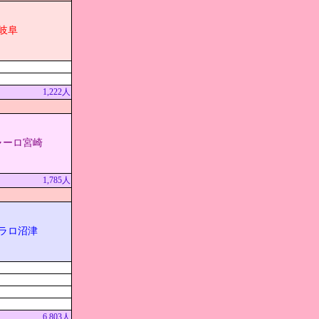
岐阜
1,222人
ャーロ宮崎
1,785人
ラロ沼津
6,803人