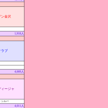
ゲン金沢
1,918人
クラブ
4,669人
ディージャ
・シルバ
4,011人