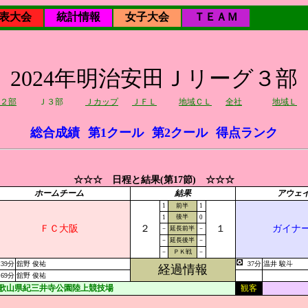
表大会
統計情報
女子大会
ＴＥＡＭ
2024年明治安田Ｊリーグ３部
２部
Ｊ３部
Ｊカップ
ＪＦＬ
地域ＣＬ
全社
地域Ｌ
総合成績
第1クール
第2クール
得点ランク
☆☆☆ 日程と結果(第17節) ☆☆☆
ホームチーム
結果
アウェ
1
前半
1
後半
1
0
ＦＣ大阪
２
１
ガイナ
－
延長前半
－
－
延長後半
－
－
ＰＫ戦
－
39分
舘野 俊祐
37分
温井 駿斗
経過情報
69分
舘野 俊祐
歌山県紀三井寺公園陸上競技場
観客