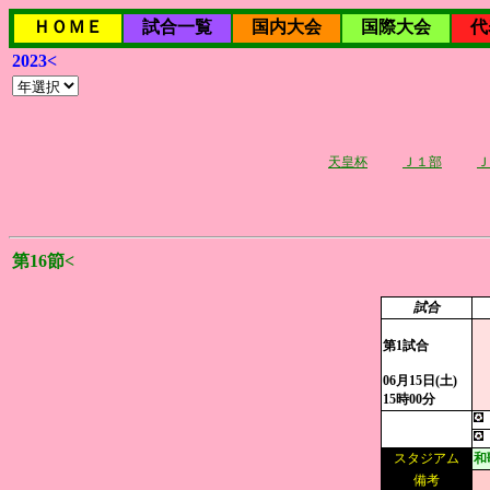
ＨＯＭＥ
試合一覧
国内大会
国際大会
代
2023<
天皇杯
Ｊ１部
Ｊ
第16節<
試合
第1試合
06月15日(土)
15時00分
スタジアム
和
備考