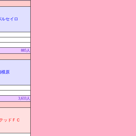
パルセイロ
885人
相模原
3,633人
テッドＦＣ