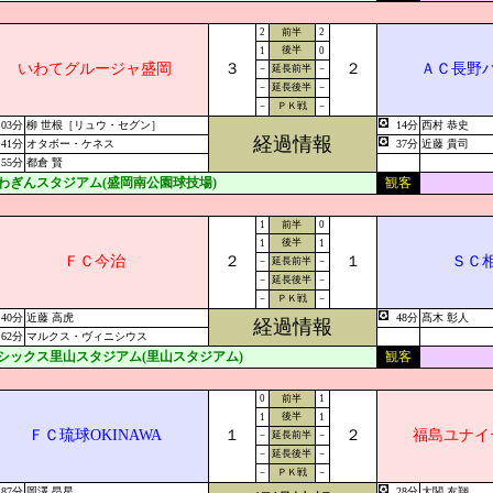
2
前半
2
後半
1
0
いわてグルージャ盛岡
３
２
ＡＣ長野
－
延長前半
－
－
延長後半
－
－
ＰＫ戦
－
03分
柳 世根［リュウ・セグン］
14分
西村 恭史
経過情報
41分
オタボー・ケネス
37分
近藤 貴司
55分
都倉 賢
わぎんスタジアム(盛岡南公園球技場)
観客
1
前半
0
後半
1
1
ＦＣ今治
２
１
ＳＣ
－
延長前半
－
－
延長後半
－
－
ＰＫ戦
－
40分
近藤 高虎
48分
髙木 彰人
経過情報
62分
マルクス・ヴィニシウス
シックス里山スタジアム(里山スタジアム)
観客
0
前半
1
後半
1
1
ＦＣ琉球OKINAWA
１
２
福島ユナイ
－
延長前半
－
－
延長後半
－
－
ＰＫ戦
－
87分
岡澤 昂星
28分
大関 友翔