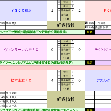
0
前半
0
後半
1
2
ＹＳＣＣ横浜
１
２
ＦＣ
－
延長前半
－
－
延長後半
－
－
ＰＫ戦
－
76分
菊谷 篤資
63分
田口 裕也
経過情報
89分
粟飯原 尚平
ッパツ三ツ沢球技場(横浜市三ツ沢総合公園球技場)
観客
0
前半
0
後半
0
0
ヴァンラーレ八戸ＦＣ
０
０
テゲバジ
－
延長前半
－
－
延長後半
－
－
ＰＫ戦
－
ライフーズスタジアム(八戸市多賀多目的運動場天然芝)
観客
2
前半
0
後半
2
0
松本山雅ＦＣ
４
０
アスルク
－
延長前半
－
－
延長後半
－
－
ＰＫ戦
－
09分
樋口 大輝
14分
浅川 隼人
経過情報
47分
浅川 隼人
78分
山口 一真
ンプロアルウィン(松本平広域公園総合球技場[アルウィン])
観客