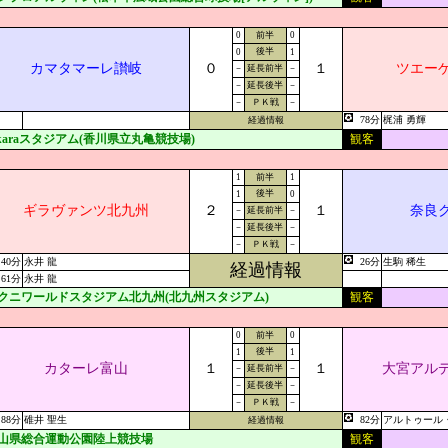
0
前半
0
後半
0
1
カマタマーレ讃岐
０
１
ツエー
－
延長前半
－
－
延長後半
－
－
ＰＫ戦
－
78分
梶浦 勇輝
経過情報
ikaraスタジアム(香川県立丸亀競技場)
観客
1
前半
1
後半
1
0
ギラヴァンツ北九州
２
１
奈良
－
延長前半
－
－
延長後半
－
－
ＰＫ戦
－
40分
永井 龍
26分
生駒 稀生
経過情報
61分
永井 龍
クニワールドスタジアム北九州(北九州スタジアム)
観客
0
前半
0
後半
1
1
カターレ富山
１
１
大宮アル
－
延長前半
－
－
延長後半
－
－
ＰＫ戦
－
88分
碓井 聖生
82分
アルトゥール
経過情報
山県総合運動公園陸上競技場
観客