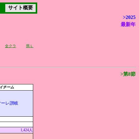
サイト概要
>2025
最新年
全クラ
県Ｌ
>第8節
イチーム
マーレ讃岐
1,424人