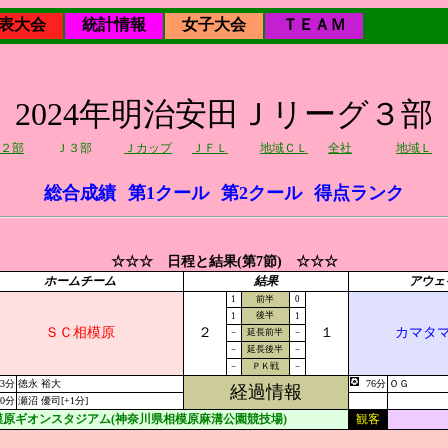
表大会
統計情報
女子大会
ＴＥＡＭ
2024年明治安田Ｊリーグ３部
２部
Ｊ３部
Ｊカップ
ＪＦＬ
地域ＣＬ
全社
地域Ｌ
総合成績
第1クール
第2クール
得点ランク
☆☆☆ 日程と結果(第7節) ☆☆☆
ホームチーム
結果
アウェ
1
前半
0
後半
1
1
ＳＣ相模原
２
１
カマタ
－
延長前半
－
－
延長後半
－
－
ＰＫ戦
－
43分
徳永 裕大
76分
ＯＧ
経過情報
90分
瀬沼 優司[+1分]
模原ギオンスタジアム(神奈川県相模原麻溝公園競技場)
観客