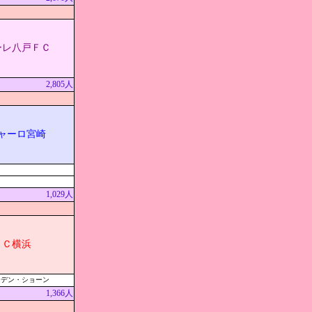
ーレ八戸ＦＣ
2,805人
ャーロ宮崎
1,029人
ＣＣ横浜
ーデン・ショーン
1,366人