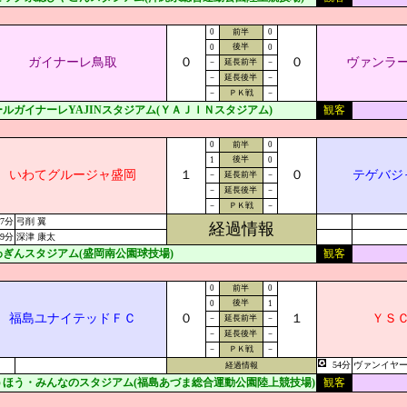
0
前半
0
後半
0
0
ガイナーレ鳥取
０
０
ヴァンラ
－
延長前半
－
－
延長後半
－
－
ＰＫ戦
－
ルガイナーレYAJINスタジアム(ＹＡＪＩＮスタジアム)
観客
0
前半
0
後半
1
0
いわてグルージャ盛岡
１
０
テゲバジ
－
延長前半
－
－
延長後半
－
－
ＰＫ戦
－
67分
弓削 翼
経過情報
89分
深津 康太
わぎんスタジアム(盛岡南公園球技場)
観客
0
前半
0
後半
0
1
福島ユナイテッドＦＣ
０
１
ＹＳ
－
延長前半
－
－
延長後半
－
－
ＰＫ戦
－
54分
ヴァンイヤ
経過情報
うほう・みんなのスタジアム(福島あづま総合運動公園陸上競技場)
観客