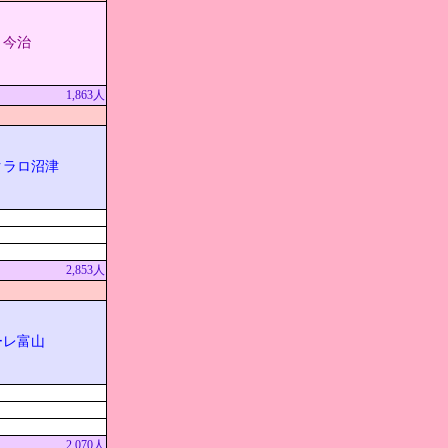
Ｃ今治
1,863人
クラロ沼津
2,853人
ーレ富山
2,070人