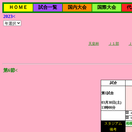
ＨＯＭＥ
試合一覧
国内大会
国際大会
代
2023<
天皇杯
Ｊ１部
Ｊ
第6節<
試合
第1試合
03月30日(土)
13時00分
スタジアム
相
備考