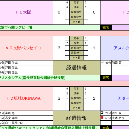
0
前半
0
後半
0
0
ＦＣ大阪
０
０
Ｆ
－
延長前半
－
－
延長後半
－
－
ＰＫ戦
－
大阪市花園ラグビー場
観客
1
前半
0
後半
2
1
ＡＣ長野パルセイロ
３
１
アスル
－
延長前半
－
－
延長後半
－
－
ＰＫ戦
－
10分
浮田 健誠
48分
和田 育
経過情報
61分
浮田 健誠
69分
浮田 健誠
野Ｕスタジアム(南長野運動公園総合球技場)
観客
0
前半
1
後半
3
0
ＦＣ琉球OKINAWA
３
１
カタ
－
延長前半
－
－
延長後半
－
－
ＰＫ戦
－
51分
富所 悠
24分
吉平 翼
経過情報
63分
高安 孝幸
53分
末木 裕也
72分
白井 陽斗(PK)
ピック県総ひやごんスタジアム(沖縄県総合運動公園陸上競技場)
観客