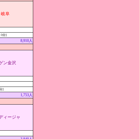
Ｃ岐阜
3分]
8,910人
ゲン金沢
分]
1,753人
ディージャ