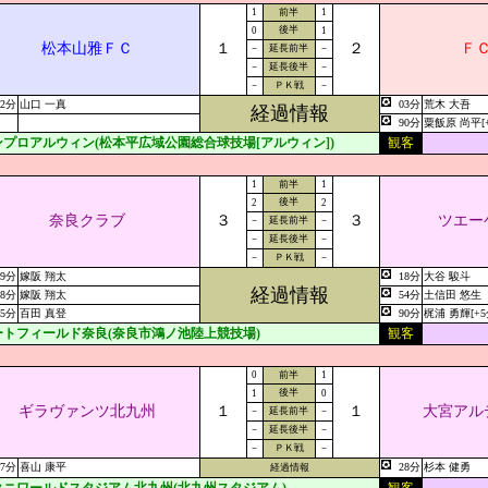
1
前半
1
後半
0
1
松本山雅ＦＣ
１
２
Ｆ
－
延長前半
－
－
延長後半
－
－
ＰＫ戦
－
12分
山口 一真
03分
荒木 大吾
経過情報
90分
粟飯原 尚平[+
ンプロアルウィン(松本平広域公園総合球技場[アルウィン])
観客
1
前半
1
後半
2
2
奈良クラブ
３
３
ツエー
－
延長前半
－
－
延長後半
－
－
ＰＫ戦
－
39分
嫁阪 翔太
18分
大谷 駿斗
経過情報
58分
嫁阪 翔太
54分
土信田 悠生
65分
百田 真登
90分
梶浦 勇輝[+5
ートフィールド奈良(奈良市鴻ノ池陸上競技場)
観客
0
前半
1
後半
1
0
ギラヴァンツ北九州
１
１
大宮アル
－
延長前半
－
－
延長後半
－
－
ＰＫ戦
－
67分
喜山 康平
28分
杉本 健勇
経過情報