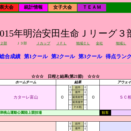
表大会
統計情報
女子大会
ＴＥＡＭ
2015年明治安田生命Ｊリーグ３
２部
Ｊ３部
Ｊカップ
ＪＦＬ
地域ＣＬ
全社
地域Ｌ
総合成績
第1クール
第2クール
第3クール
得点ラン
☆☆☆ 日程と結果(第21節) ☆☆☆
ホームチーム
結果
アウェ
0
前半
0
後半
0
0
カターレ富山
０
０
ＳＣ
－
延長前半
－
－
延長後半
－
－
ＰＫ戦
－
津桃山運動公園陸上競技場
観客
0
前半
0
後半
3
0