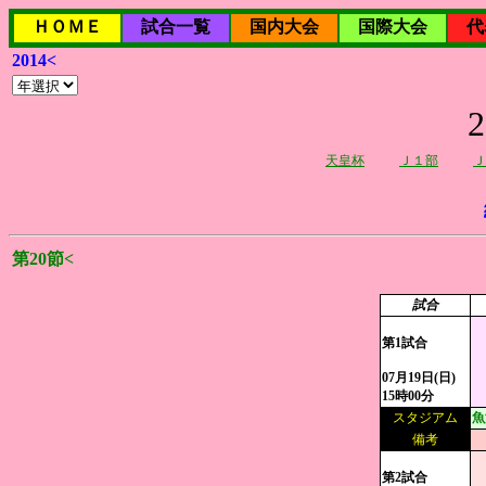
ＨＯＭＥ
試合一覧
国内大会
国際大会
代
2014<
天皇杯
Ｊ１部
Ｊ
第20節<
試合
第1試合
07月19日(日)
15時00分
スタジアム
魚
備考
第2試合