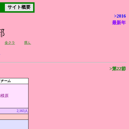
サイト概要
>2016
最新年
部
全クラ
県Ｌ
ク
>第22節
イチーム
相模原
2,163人