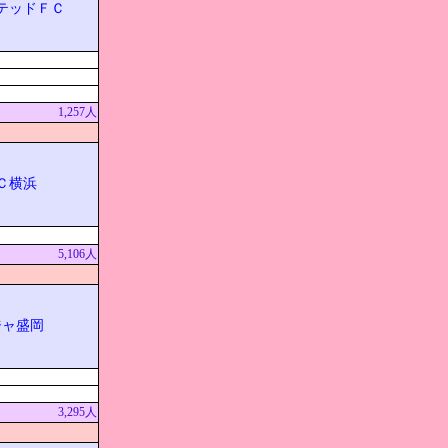
テッドＦＣ
1,257人
Ｃ横浜
5,106人
ジャ盛岡
3,295人