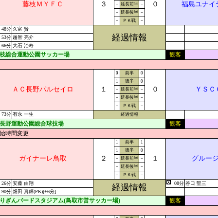
藤枝ＭＹＦＣ
３
０
福島ユナイ
－
延長前半
－
－
延長後半
－
－
ＰＫ戦
－
48分
久富 賢
経過情報
53分
越智 亮介
66分
大石 治寿
枝総合運動公園サッカー場
観客
0
前半
0
後半
1
0
ＡＣ長野パルセイロ
１
０
ＹＳＣ
－
延長前半
－
－
延長後半
－
－
ＰＫ戦
－
73分
有永 一生
経過情報
長野運動公園総合球技場
観客
始時間変更
1
前半
1
後半
1
0
ガイナーレ鳥取
２
１
グルー
－
延長前半
－
－
延長後半
－
－
ＰＫ戦
－
26分
安藤 由翔
08分
谷口 堅三
経過情報
90分
畑田 真輝(PK)[+6分]
りぎんバードスタジアム(鳥取市営サッカー場)
観客