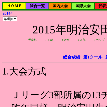
ＨＯＭＥ
試合一覧
国内大会
国際大会
代表
2014<
2015年明治
天皇杯
Ｊ１部
Ｊ２部
Ｊ３部
Ｊカップ
総合成績
第1クール
1.大会方式
Ｊリーグ3部所属の13