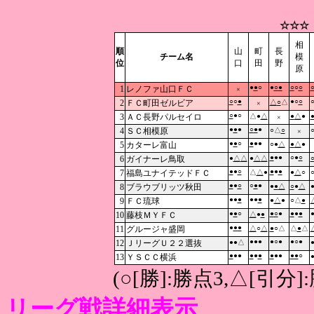
☆☆☆
相
順
山
町
長
チーム名
模
位
口
田
野
原
●
●
○
●
○
●
○
○
○
1
レノファ山口ＦＣ
×
○
○
●
●○
○
2
ＦＣ町田ゼルビア
△
○
△
×
○
●○
3
ＡＣ長野パルセイロ
△●
△
●
△
●
×
●
●
●
○
●
●
4
ＳＣ相模原
○△
○
×
●
●
○
●
●●
5
カターレ富山
○●
△
●
△
●
●
●●
○●
○
6
ガイナーレ鳥取
●
△
△
●
△
△
●
●
○
●
●
●
7
福島ユナイテッドＦＣ
△
△
●
●
△
○
●
●
○
○
●
●
8
ブラウブリッツ秋田
●
●
△
○
●
△
●●
●
●●
●
9
ＦＣ琉球
●
△
●
○△
●
●
●
○
●
○
●
●
●
●
10
藤枝ＭＹＦＣ
△
●
●
●
●
●
11
グルージャ盛岡
△
○
△
●
○△
△
●
△
●●●
●○●
●○●
12
ＪリーグＵ２２選抜
●●△
●
●●
●
●
●
●
●●
●
●
○
13
ＹＳＣＣ横浜
(○[勝]:勝点3,△[引
リーグ戦詳細表示