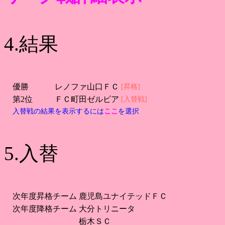
4.結果
優勝
レノファ山口ＦＣ
[昇格]
第2位
ＦＣ町田ゼルビア
[入替戦]
入替戦の結果を表示するには
ここ
を選択
5.入替
次年度昇格チーム
鹿児島ユナイテッドＦＣ
次年度降格チーム
大分トリニータ
栃木ＳＣ