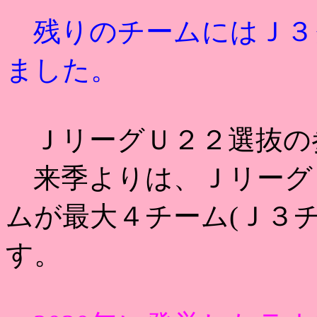
残りのチームにはＪ３
ました。
ＪリーグＵ２２選抜の
来季よりは、Ｊリーグ
ムが最大４チーム(Ｊ３
す。