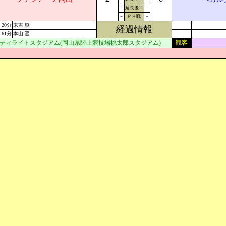
－
延長後半
－
－
ＰＫ戦
－
20分
末吉 塁
経過情報
61分
本山 遥
ティライトスタジアム(岡山県陸上競技場桃太郎スタジアム)
観客