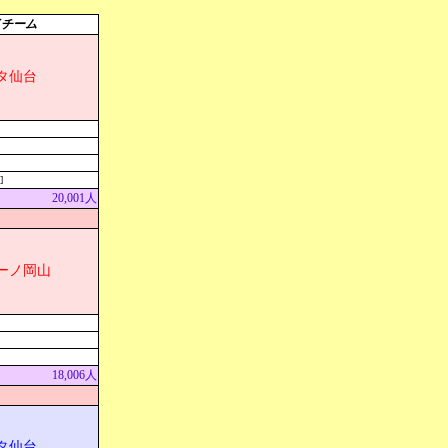
イチーム
タ仙台
]
20,001人
ーノ岡山
18,006人
タ仙台