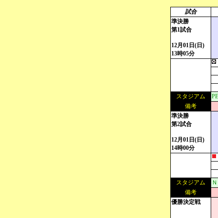
試合
準決勝
第1試合
12月01日(日)
13時05分
スタジアム
P
備考
準決勝
第2試合
12月01日(日)
14時00分
スタジアム
Ｎ
備考
優勝決定戦