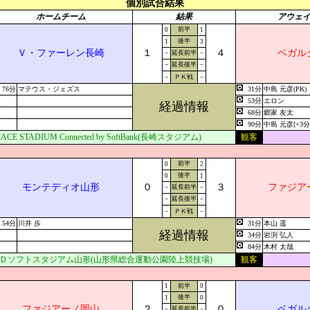
個別試合結果
ホームチーム
結果
アウェ
前半
0
1
後半
1
3
Ｖ・ファーレン長崎
１
４
ベガル
－
延長前半
－
－
延長後半
－
－
ＰＫ戦
－
76分
マテウス・ジェズス
31分
中島 元彦(PK)
53分
エロン
経過情報
68分
郷家 友太
90分
中島 元彦[+3分
EACE STADIUM Connected by SoftBank(長崎スタジアム)
観客
前半
0
2
後半
0
1
モンテディオ山形
０
３
ファジア
－
延長前半
－
－
延長後半
－
－
ＰＫ戦
－
54分
川井 歩
31分
本山 遥
経過情報
34分
岩渕 弘人
84分
木村 太哉
Ｄソフトスタジアム山形(山形県総合運動公園陸上競技場)
観客
1
前半
0
後半
1
0
ファジアーノ岡山
２
０
ベガル
－
延長前半
－