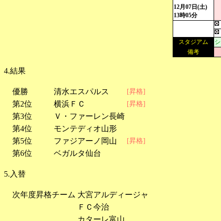
12月07日(土)
13時05分
スタジアム
シ
備考
4.結果
優勝
清水エスパルス
[昇格]
第2位
横浜ＦＣ
[昇格]
第3位
Ｖ・ファーレン長崎
第4位
モンテディオ山形
第5位
ファジアーノ岡山
[昇格]
第6位
ベガルタ仙台
5.入替
次年度昇格チーム
大宮アルディージャ
ＦＣ今治
カターレ富山