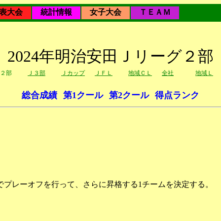
表大会
統計情報
女子大会
ＴＥＡＭ
2024年明治安田Ｊリーグ２部
２部
Ｊ３部
Ｊカップ
ＪＦＬ
地域ＣＬ
全社
地域Ｌ
総合成績
第1クール
第2クール
得点ランク
でプレーオフを行って、さらに昇格する1チームを決定する。