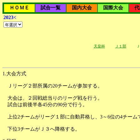
ＨＯＭＥ
試合一覧
国内大会
国際大会
代
2023<
天皇杯
Ｊ１部
Ｊ
1.大会方式
Ｊリーグ２部所属の20チームが参加する。
大会は、２回戦総当りのリーグ戦を行う。
試合は前後半各45分の90分で行う。
上位2チームがリーグ１部に自動昇格し、3～6位の4チーム
下位3チームがＪ３へ降格する。