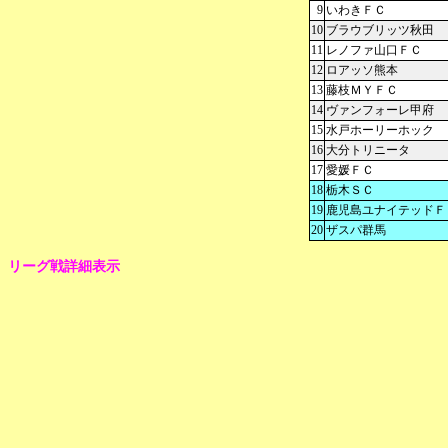
9
いわきＦＣ
10
ブラウブリッツ秋田
11
レノファ山口ＦＣ
12
ロアッソ熊本
13
藤枝ＭＹＦＣ
14
ヴァンフォーレ甲府
15
水戸ホーリーホック
16
大分トリニータ
17
愛媛ＦＣ
18
栃木ＳＣ
19
鹿児島ユナイテッドＦ
20
ザスパ群馬
リーグ戦詳細表示