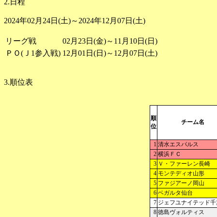
2.日程
2024年02月24日(土)～2024年12月07日(土)
リーグ戦
02月23日(金)～11月10日(日)
ＰＯ(Ｊ1参入戦)
12月01日(日)～12月07日(土)
3.順位表
順
チーム名
位
1
清水エスパルス
2
横浜ＦＣ
3
Ｖ・ファーレン長崎
4
モンテディオ山形
5
ファジアーノ岡山
6
ベガルタ仙台
7
ジェフユナイテッド千
8
徳島ヴォルティス