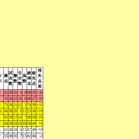
得
試
引
総
総
群
勝
勝
負
失
合
分
得
失
馬
点
数
数
点
数
数
点
点
差
○
82
38
26
4
8
68
38
+30
○
76
38
22
10
6
60
27
+33
○
75
38
21
12
5
74
39
+35
○
66
38
20
6
12
55
36
+19
○
65
38
17
14
7
48
29
+19
△
64
38
18
10
10
50
44
+6
○
61
38
19
4
15
67
48
+19
○
55
38
16
7
15
42
44
-2