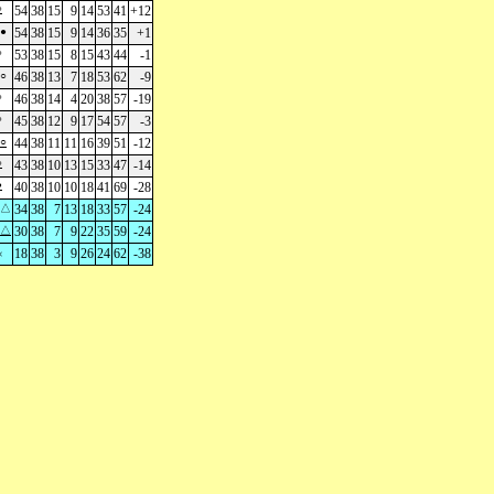
○
54
38
15
9
14
53
41
+12
●
54
38
15
9
14
36
35
+1
○
53
38
15
8
15
43
44
-1
○
46
38
13
7
18
53
62
-9
○
46
38
14
4
20
38
57
-19
○
45
38
12
9
17
54
57
-3
○
44
38
11
11
16
39
51
-12
○
43
38
10
13
15
33
47
-14
●
40
38
10
10
18
41
69
-28
△
34
38
7
13
18
33
57
-24
△
30
38
7
9
22
35
59
-24
18
38
3
9
26
24
62
-38
×