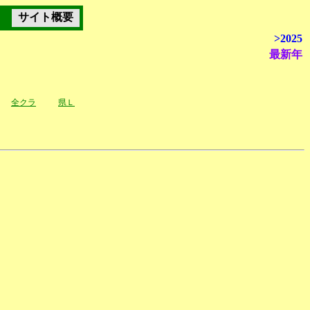
サイト概要
>2025
最新年
全クラ
県Ｌ