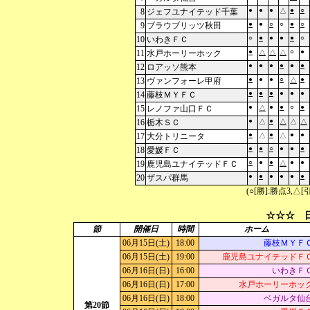
●
●
●
●
○
8
ジェフユナイテッド千葉
△
●
●
○
○
●
○
9
ブラウブリッツ秋田
○
●
●
●
●
○
10
いわきＦＣ
●
○
●
11
水戸ホーリーホック
△
△
△
●
●
●
●
●
●
12
ロアッソ熊本
●
●
●
○
●
13
ヴァンフォーレ甲府
△
●
●
●
●
●
●
14
藤枝ＭＹＦＣ
●
●
●
○
●
15
レノファ山口ＦＣ
△
●
●
16
栃木ＳＣ
△
△
△
△
●
●
●
●
17
大分トリニータ
△
△
●
●
○
●
●
●
18
愛媛ＦＣ
○
●
●
●
●
19
鹿児島ユナイテッドＦＣ
△
●
●
●
●
●
●
20
ザスパ群馬
(○[勝]:勝点3,
☆☆☆ 日
節
開催日
時間
ホーム
06月15日(土)
18:00
藤枝ＭＹＦ
06月15日(土)
19:00
鹿児島ユナイテッドＦ
06月16日(日)
16:00
いわきＦ
06月16日(日)
17:00
水戸ホーリーホッ
06月16日(日)
18:00
ベガルタ仙
第20節