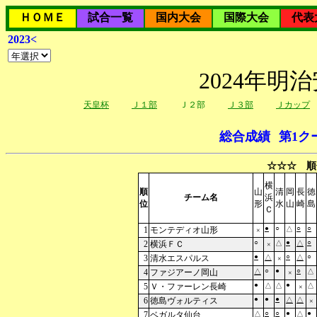
ＨＯＭＥ
試合一覧
国内大会
国際大会
代表
2023<
2024年
天皇杯
Ｊ１部
Ｊ２部
Ｊ３部
Ｊカップ
総合成績
第1ク
☆☆☆ 順
横
順
山
清
岡
長
徳
チーム名
浜
位
形
水
山
崎
島
Ｃ
●
○
○
○
1
モンテディオ山形
△
×
○
●
○
2
横浜ＦＣ
△
△
×
●
○
○
3
清水エスパルス
△
△
×
○
●
○
4
ファジアーノ岡山
△
△
×
●
●
5
Ｖ・ファーレン長崎
△
△
△
×
●
●
●
6
徳島ヴォルティス
△
△
×
○
○
●
●
7
ベガルタ仙台
△
△