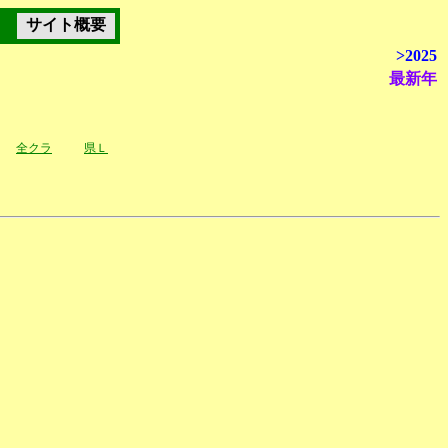
サイト概要
>2025
最新年
全クラ
県Ｌ