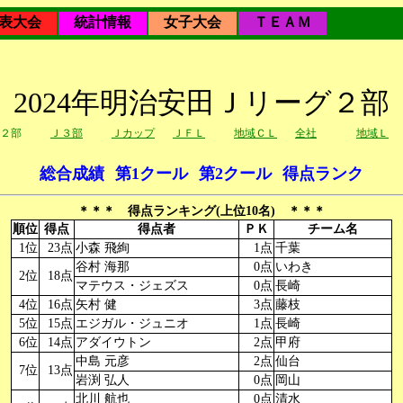
表大会
統計情報
女子大会
ＴＥＡＭ
2024年明治安田Ｊリーグ２部
２部
Ｊ３部
Ｊカップ
ＪＦＬ
地域ＣＬ
全社
地域Ｌ
総合成績
第1クール
第2クール
得点ランク
＊＊＊ 得点ランキング(上位10名) ＊＊＊
順位
得点
得点者
ＰＫ
チーム名
1位
23点
小森 飛絢
1点
千葉
谷村 海那
0点
いわき
2位
18点
マテウス・ジェズス
0点
長崎
4位
16点
矢村 健
3点
藤枝
5位
15点
エジガル・ジュニオ
1点
長崎
6位
14点
アダイウトン
2点
甲府
中島 元彦
2点
仙台
7位
13点
岩渕 弘人
0点
岡山
北川 航也
0点
清水