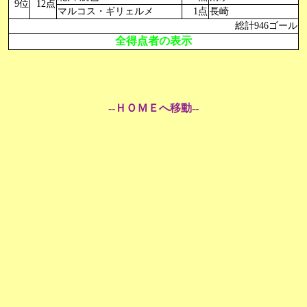
9位
12点
マルコス・ギリェルメ
1点
長崎
総計946ゴール
全得点者の表示
--ＨＯＭＥへ移動--