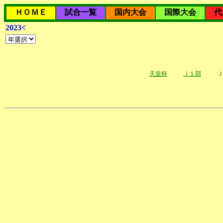
ＨＯＭＥ
試合一覧
国内大会
国際大会
代
2023<
天皇杯
Ｊ１部
Ｊ