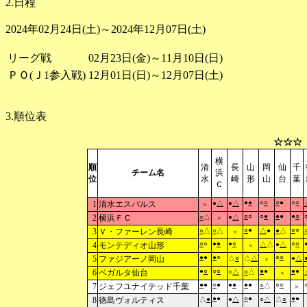
2.日程
2024年02月24日(土)～2024年12月07日(土)
リーグ戦
02月23日(金)～11月10日(日)
ＰＯ(Ｊ1参入戦)
12月01日(日)～12月07日(土)
3.順位表
☆☆☆
横
順
清
長
山
岡
仙
千
チーム名
浜
位
水
崎
形
山
台
葉
Ｃ
●
●
○
○
○
●
○
○
1
清水エスパルス
●
△
●
△
×
○
○
○
●
●
●
●
○
2
横浜ＦＣ
○
△
●
△
×
○
●
○
○
3
Ｖ・ファーレン長崎
○
△
○
△
△
●
●
△
×
○
○
●
●
●
○
○
○
4
モンテディオ山形
△
△
●
△
×
●
●
●
○
○
○
5
ファジアーノ岡山
△
○
△
△
●
△
×
●
○
○
○
●
●
●
●
6
ベガルタ仙台
○
△
○
△
×
●
●
○
●
●
●
●
●
○
○
7
ジェフユナイテッド千葉
○
△
×
●
●
○
●
●
●
8
徳島ヴォルティス
△
●
●
△
○
△
△
○