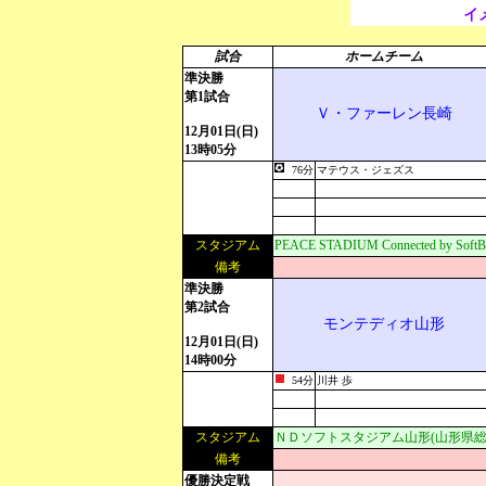
イ
試合
ホームチーム
準決勝
第1試合
Ｖ・ファーレン長崎
12月01日(日)
13時05分
76分
マテウス・ジェズス
スタジアム
PEACE STADIUM Connected by S
備考
準決勝
第2試合
モンテディオ山形
12月01日(日)
14時00分
54分
川井 歩
スタジアム
ＮＤソフトスタジアム山形(山形県総
備考
優勝決定戦