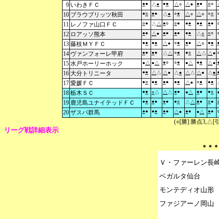
●
●
●
●
●
●
○
○
9
いわきＦＣ
△
●
△
○
△
●
●
○
●
●
○
●
○
○
10
ブラウブリッツ秋田
△
●
△
○
△
○
○
●
●
○
○
●
●
●
●
●
●
●
11
レノファ山口ＦＣ
△
△
●
●
●
●
●
●
●
●
○
○
12
ロアッソ熊本
△
●
△
○
●
●
●
●
○
●
●
●
●
●
13
藤枝ＭＹＦＣ
△
●
△
○
●
●
●
●
○
●
●
○
14
ヴァンフォーレ甲府
△
△
△
△
△
●
●
○
○
●
●
●
15
水戸ホーリーホック
●
△
●
△
●
△
△
●
●
●
16
大分トリニータ
△
△
△
●
△
●
△
△
△
●
△
●
●
○
●
●
●
●
●
●
○
●
●
●
17
愛媛ＦＣ
△
●
●
●
●
●
●
●
●
○
18
栃木ＳＣ
○
△
△
△
●
△
●
●
●
●
●
●
●
○
●
●
○
●
19
鹿児島ユナイテッドＦＣ
△
△
●
●
●
●
●
●
●
●
●
●
20
ザスパ群馬
△
●
●
△
(○[勝]:勝点3,
リーグ戦詳細表示
＊＊＊
Ｖ・ファーレン長崎
ベガルタ仙台

モンテディオ山形
