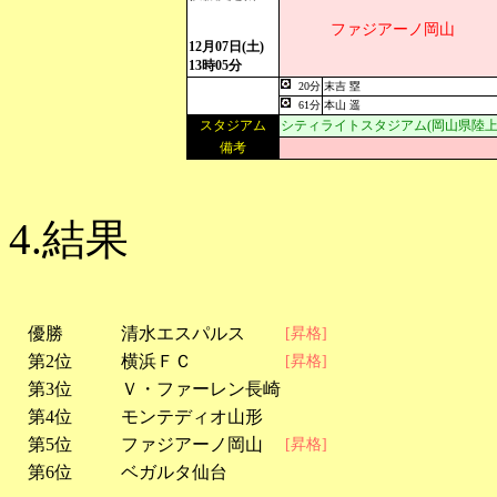
ファジアーノ岡山
12月07日(土)
13時05分
20分
末吉 塁
61分
本山 遥
スタジアム
シティライトスタジアム(岡山県陸上
備考
4.結果
優勝
清水エスパルス
[昇格]
第2位
横浜ＦＣ
[昇格]
第3位
Ｖ・ファーレン長崎
第4位
モンテディオ山形
第5位
ファジアーノ岡山
[昇格]
第6位
ベガルタ仙台