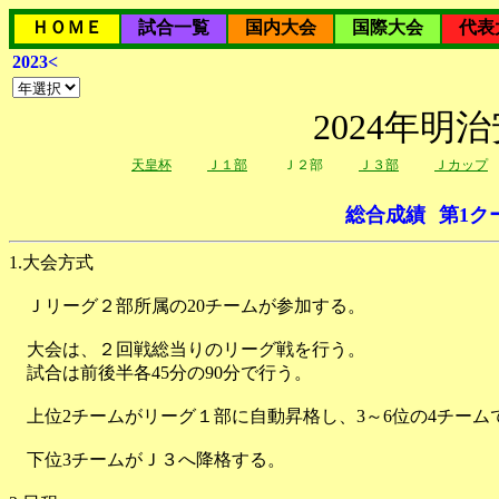
ＨＯＭＥ
試合一覧
国内大会
国際大会
代表
2023<
2024年
天皇杯
Ｊ１部
Ｊ２部
Ｊ３部
Ｊカップ
総合成績
第1ク
1.大会方式
Ｊリーグ２部所属の20チームが参加する。
大会は、２回戦総当りのリーグ戦を行う。
試合は前後半各45分の90分で行う。
上位2チームがリーグ１部に自動昇格し、3～6位の4チーム
下位3チームがＪ３へ降格する。