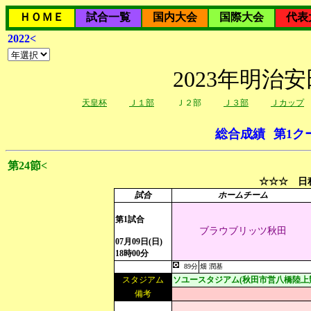
ＨＯＭＥ
試合一覧
国内大会
国際大会
代表
2022<
2023年明治
天皇杯
Ｊ１部
Ｊ２部
Ｊ３部
Ｊカップ
総合成績
第1ク
第24節<
☆☆☆ 日程
試合
ホームチーム
第1試合
ブラウブリッツ秋田
07月09日(日)
18時00分
89分
畑 潤基
スタジアム
ソユースタジアム(秋田市営八橋陸上
備考