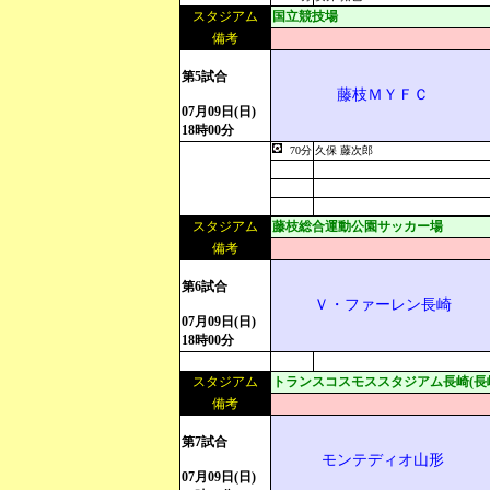
スタジアム
国立競技場
備考
第5試合
藤枝ＭＹＦＣ
07月09日(日)
18時00分
70分
久保 藤次郎
スタジアム
藤枝総合運動公園サッカー場
備考
第6試合
Ｖ・ファーレン長崎
07月09日(日)
18時00分
スタジアム
トランスコスモススタジアム長崎(長
備考
第7試合
モンテディオ山形
07月09日(日)