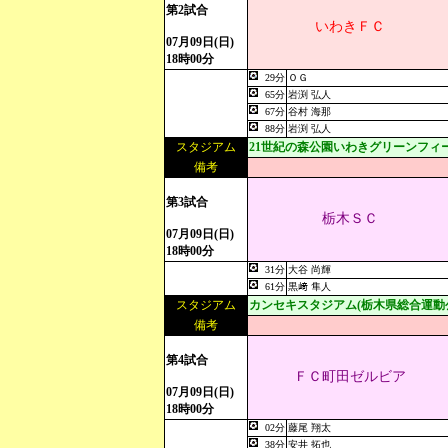
第2試合
いわきＦＣ
07月09日(日)
18時00分
29分
ＯＧ
65分
岩渕 弘人
67分
谷村 海那
88分
岩渕 弘人
スタジアム
21世紀の森公園いわきグリーンフィ
備考
第3試合
栃木ＳＣ
07月09日(日)
18時00分
31分
大谷 尚輝
61分
黒﨑 隼人
スタジアム
カンセキスタジアム(栃木県総合運動
備考
第4試合
ＦＣ町田ゼルビア
07月09日(日)
18時00分
02分
藤尾 翔太
38分
安井 拓也