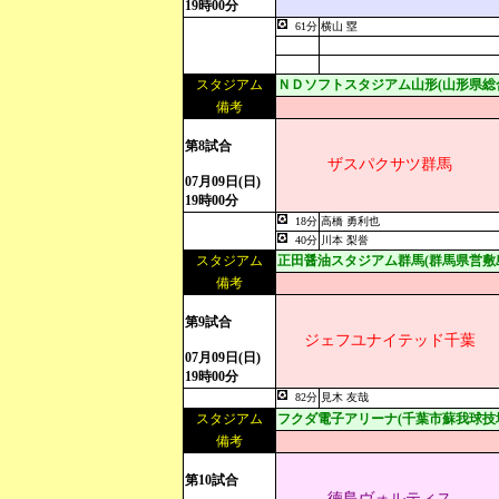
19時00分
61分
横山 塁
スタジアム
ＮＤソフトスタジアム山形(山形県総
備考
第8試合
ザスパクサツ群馬
07月09日(日)
19時00分
18分
高橋 勇利也
40分
川本 梨誉
スタジアム
正田醤油スタジアム群馬(群馬県営敷
備考
第9試合
ジェフユナイテッド千葉
07月09日(日)
19時00分
82分
見木 友哉
スタジアム
フクダ電子アリーナ(千葉市蘇我球技
備考
第10試合
徳島ヴォルティス