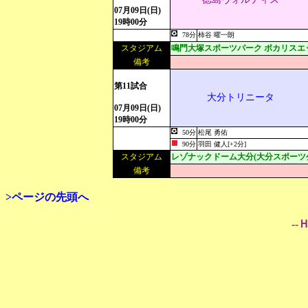
07月09日(日)
19時00分
78分
柿谷 曜一朗
スタジアム
鳴門大塚スポーツパーク ポカリスエ
備考
第11試合
大分トリニータ
07月09日(日)
19時00分
50分
松尾 勇佑
90分
羽田 健人[+2分]
スタジアム
レゾナックドーム大分(大分スポーツ
備考
>ページの先頭へ
--