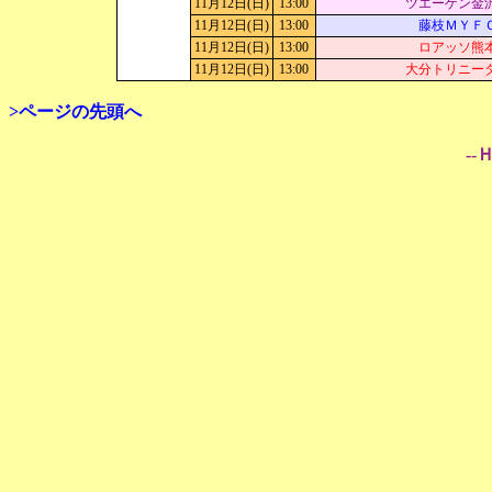
11月12日(日)
13:00
ツエーゲン金
11月12日(日)
13:00
藤枝ＭＹＦ
11月12日(日)
13:00
ロアッソ熊
11月12日(日)
13:00
大分トリニー
>ページの先頭へ
--