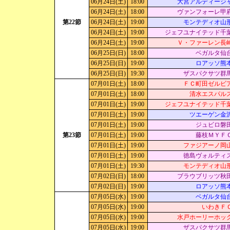
06月24日(土)
18:00
大宮アルディージ
06月24日(土)
18:00
ヴァンフォーレ甲
第22節
06月24日(土)
19:00
モンテディオ山
06月24日(土)
19:00
ジェフユナイテッド千
06月24日(土)
19:00
Ｖ・ファーレン長
06月25日(日)
18:00
ベガルタ仙
06月25日(日)
19:00
ロアッソ熊
06月25日(日)
19:30
ザスパクサツ群
07月01日(土)
18:00
ＦＣ町田ゼルビ
07月01日(土)
18:00
清水エスパル
07月01日(土)
19:00
ジェフユナイテッド千
07月01日(土)
19:00
ツエーゲン金
07月01日(土)
19:00
ジュビロ磐
第23節
07月01日(土)
19:00
藤枝ＭＹＦ
07月01日(土)
19:00
ファジアーノ岡
07月01日(土)
19:00
徳島ヴォルティ
07月01日(土)
19:30
モンテディオ山
07月02日(日)
18:00
ブラウブリッツ秋
07月02日(日)
19:00
ロアッソ熊
07月05日(水)
19:00
ベガルタ仙
07月05日(水)
19:00
いわきＦ
07月05日(水)
19:00
水戸ホーリーホッ
07月05日(水)
19:00
ザスパクサツ群