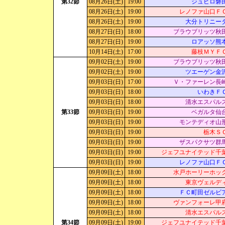
第32節
08月26日(土)
19:00
ジュビロ磐
08月26日(土)
19:00
レノファ山口Ｆ
08月26日(土)
19:00
大分トリニー
08月27日(日)
18:00
ブラウブリッツ秋
08月27日(日)
19:00
ロアッソ熊
10月14日(土)
17:00
藤枝ＭＹＦ
09月02日(土)
19:00
ブラウブリッツ秋
09月02日(土)
19:00
ツエーゲン金
09月03日(日)
17:00
Ｖ・ファーレン長
09月03日(日)
18:00
いわきＦ
09月03日(日)
18:00
清水エスパル
第33節
09月03日(日)
19:00
ベガルタ仙
09月03日(日)
19:00
モンテディオ山
09月03日(日)
19:00
栃木Ｓ
09月03日(日)
19:00
ザスパクサツ群
09月03日(日)
19:00
ジェフユナイテッド千
09月03日(日)
19:00
レノファ山口Ｆ
09月09日(土)
18:00
水戸ホーリーホッ
09月09日(土)
18:00
東京ヴェルデ
09月09日(土)
18:00
ＦＣ町田ゼルビ
09月09日(土)
18:00
ヴァンフォーレ甲
09月09日(土)
18:00
清水エスパル
第34節
09月09日(土)
19:00
ジェフユナイテッド千