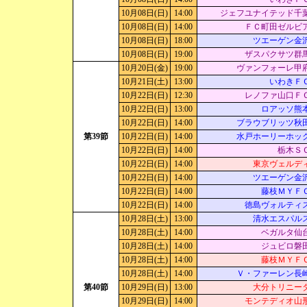
10月08日(日)
14:00
ジェフユナイテッド千
10月08日(日)
14:00
ＦＣ町田ゼルビ
10月08日(日)
18:00
ツエーゲン金
10月08日(日)
19:00
ザスパクサツ群
10月20日(金)
19:00
ヴァンフォーレ甲
10月21日(土)
13:00
いわきＦ
10月22日(日)
12:30
レノファ山口Ｆ
10月22日(日)
13:00
ロアッソ熊
10月22日(日)
14:00
ブラウブリッツ秋
第39節
10月22日(日)
14:00
水戸ホーリーホッ
10月22日(日)
14:00
栃木Ｓ
10月22日(日)
14:00
東京ヴェルデ
10月22日(日)
14:00
ツエーゲン金
10月22日(日)
14:00
藤枝ＭＹＦ
10月22日(日)
14:00
徳島ヴォルティ
10月28日(土)
13:00
清水エスパル
10月28日(土)
14:00
ベガルタ仙
10月28日(土)
14:00
ジュビロ磐
10月28日(土)
14:00
藤枝ＭＹＦ
10月28日(土)
14:00
Ｖ・ファーレン長
第40節
10月29日(日)
13:00
大分トリニー
10月29日(日)
14:00
モンテディオ山