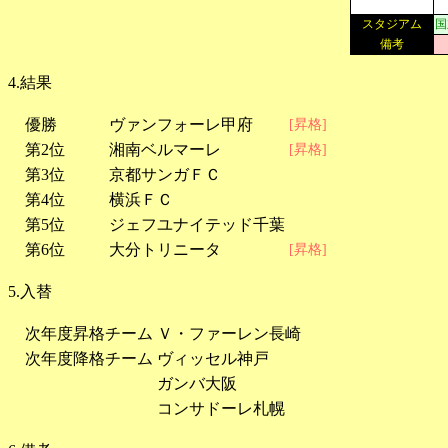
スタジアム
国
備考
4.結果
優勝
ヴァンフォーレ甲府
[昇格]
第2位
湘南ベルマーレ
[昇格]
第3位
京都サンガＦＣ
第4位
横浜ＦＣ
第5位
ジェフユナイテッド千葉
第6位
大分トリニータ
[昇格]
5.入替
次年度昇格チーム
Ｖ・ファーレン長崎
次年度降格チーム
ヴィッセル神戸
ガンバ大阪
コンサドーレ札幌