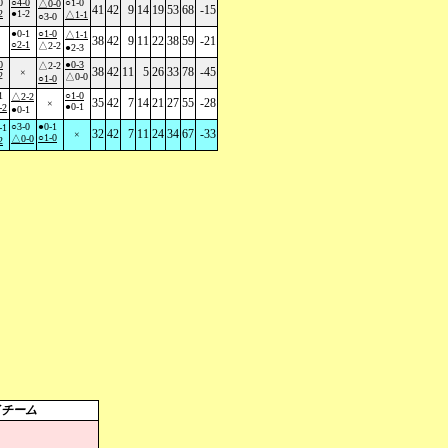
0
○4-0
○1-0
△0-0
41
42
9
14
19
53
68
-15
2
●1-2
△1-1
○3-0
●0-1
○1-0
△1-1
38
42
9
11
22
38
59
-21
○2-1
△2-2
●2-3
0
●0-3
△2-2
38
42
11
5
26
33
78
-45
×
2
△0-0
○1-0
1
○1-0
△2-2
35
42
7
14
21
27
55
-28
×
●0-1
-2
●0-1
○3-0
●0-1
-1
32
42
7
11
24
34
67
-33
×
○1-0
△0-0
2
イチーム