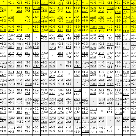
×
○2-1
●2-3
●0-2
○1-0
●0-2
○2-1
○4-1
○1-0
○4-2
○2-1
●0-1
○2-0
△1-1
○2-1
●0-1
●0-
○2-1
●0-3
●0-1
●0-1
○2-1
●1-2
○4-3
○2-0
●1-2
○2-0
○2-1
○3-
△0-0
△0-0
△1-1
△1-1
×
●1-2
●0-1
○2-1
○1-0
●1-2
○1-0
●1-3
○2-1
○1-0
○1-0
△1-1
△0
○1-0
○1-0
○3-0
△1-1
●0-2
○3-0
○2-0
●1-2
○2-1
○2-0
●1-2
●0-1
○1-0
○4-0
○3-0
○1-0
○2-0
△0-0
△0-0
△1
×
○3-2
○1-0
●1-2
●0-3
○2-0
○2-0
○3-0
●0-1
○3-0
○2-0
△2-2
△0-0
△2-2
○1-0
○2-1
●0-
○2-1
○1-0
●0-2
●1-3
○1-0
○2-0
●2-3
○3-0
○2-0
○1-0
○1-0
●2-3
○3-
△0-0
△0-0
△1-1
×
○2-0
●1-2
○2-1
○2-1
●0-1
○3-0
●0-1
●1-2
○2-1
○2-0
△0-0
△0-0
△1
●1-2
○4-0
○1-0
●0-1
○2-1
○3-1
●0-1
○5-1
●0-2
●2-3
○2-0
○2-0
○2-0
○2-0
●1-3
○2-0
○3-1
○4-
△0-0
×
●0-1
●1-2
●0-2
●0-2
○4-1
●2-3
○2-0
○2-0
●1-2
○3-0
○1-0
○1-
△2-2
△1-1
△1-1
●0-1
●1-2
○1-0
●0-1
○1-0
○2-1
○1-0
○1-0
●0-3
○2-1
○2-1
△0-0
△0-0
△0-0
△1-1
△1-1
△1
×
●0-1
○2-0
○2-0
○2-1
●0-3
●0-1
△1-1
△0-0
△0-0
△0-0
●0-1
○2-0
●0-1
○2-1
△1-1
△1
●0-1
●1-2
●1-2
●0-2
●1-5
●0-1
●0-1
○1-0
●1-2
○2-0
●0-1
○3-
△0-0
△1-1
△2-2
△2-2
×
○2-0
○2-1
○3-0
○1-0
○2-0
●0-1
●0-1
●1-3
●0-1
○4-2
○1-
△1-1
○2-1
○2-0
○2-0
△1-1
○2-1
●0-2
○3-2
○2-0
●1-2
○1-0
○2-1
○2-1
●1-2
○1-0
○1-0
○1-
△2-2
△0-0
△2-2
△1-1
×
●0-1
●0-2
●0-3
●0-2
○1-0
●0-1
●0-2
●1-3
△1-1
△1-1
△2-2
△1
●1-2
○2-1
○3-1
△2-2
●0-1
●3-4
○2-1
●0-3
○3-2
●0-1
●1-2
○2-0
●1-3
○2-0
○1-0
○2-1
○2-0
△1-1
△1-1
△0
×
●1-2
○3-1
○1-0
●1-4
●1-2
○1-0
○3-2
○1-0
●0-3
△0-0
△1-1
△0-0
△1-1
●1-2
○1-0
○2-
●0-2
○1-0
●0-2
●0-2
●0-1
○1-0
●1-2
●0-2
○3-0
●0-1
●0-3
●0-
△0-0
△0-0
△0-0
△2-2
×
●0-2
○3-2
○3-0
○1-0
●2-3
○2-
△1-1
△0-0
△1-1
△0-0
△1-1
△1-1
○1-0
○2-1
●0-2
△2-2
○3-1
○2-1
●0-1
●0-1
●0-2
○3-0
●0-1
○3-1
●1-2
○2-1
●0-2
○1-0
○1-
△0-0
△0-0
△1-1
×
●1-4
●1-2
●0-3
○2-1
●0-2
○3-1
●0-1
○2-0
○2-1
●1-
△0-0
△1-1
△0-0
●1-2
○4-2
△2-2
●0-2
●0-2
●0-4
●0-2
○2-1
●0-2
●0-3
○2-1
●1-2
○2-
△0-0
△0-0
△2-2
△1-1
△0-0
△0-0
×
●0-1
●0-1
○1-0
●0-2
○2-0
○3-0
●0-2
○3-1
○3-
△0-0
○2-1
●0-2
●0-2
●0-3
●0-1
△1-1
●1-2
●1-2
●0-3
●0-2
●1-2
○2-1
●0-1
●0-1
○1-0
●1-2
○3-0
●0-4
○1-
△0-0
△1-1
△0-0
×
●2-4
●0-1
●0-3
○2-1
●1-2
○2-1
○3-1
○3-
△0-0
△1-1
△2-2
△1-1
△1-1
●0-4
○3-0
△0-0
○2-1
●0-1
●0-1
○3-1
○3-0
○2-0
●0-3
●0-1
○4-2
●0-
△0-0
△1-1
△2-2
△2-2
△1-1
△0-0
×
●1-2
●1-2
●0-3
●1-2
○3-1
●0-1
●0-
△2-2
△1-1
△1-1
●0-1
○1-0
●0-2
●1-2
●0-1
○1-0
○1-0
●0-2
○3-2
●0-2
●1-2
●0-2
●0-1
●1-2
●0-1
○1-0
○1-0
○2-
△1-1
△0-0
△0-0
△0-0
×
○1-0
●0-2
●0-2
●0-1
○1-0
○1-0
○3-1
●1-3
○3-0
●0-
△0-0
△0-0
●0-3
○2-0
△1-1
△0-0