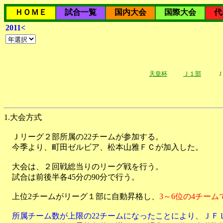
ＨＯＭＥ
試合一覧
国内大会
国際大会
代
2011<
天皇杯
Ｊ１部
Ｊ
1.大会方式
Ｊリーグ２部所属の22チームが参加する。
今季より、町田ゼルビア、松本山雅ＦＣが加入した。
大会は、２回戦総当りのリーグ戦を行う。
試合は前後半各45分の90分で行う。
上位2チームがリーグ１部に自動昇格し、
3～6位の4チー
所属チーム数が上限の22チームになったことにより、ＪＦ