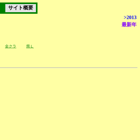
サイト概要
>2013
最新年
全クラ
県Ｌ