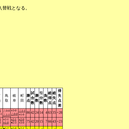
入替戦となる。
得
試
引
総
総
富
鳥
岐
町
勝
勝
負
失
合
分
得
失
山
取
阜
田
点
数
数
点
数
数
点
点
差
1
○3-0
△0-0
△1-1
86
42
24
14
4
63
35
+28
-1
△0-0
○1-0
△1-1
0
○2-1
○2-1
○2-0
75
42
20
15
7
66
43
+23
0
○1-0
●2-3
○3-0
●1-2
○1-0
○2-1
-1