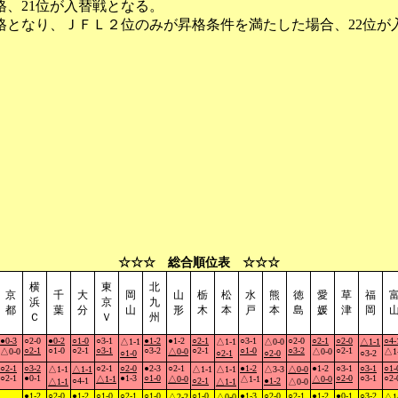
、21位が入替戦となる。
格となり、ＪＦＬ２位のみが昇格条件を満たした場合、22位が
☆☆☆ 総合順位表 ☆☆☆
横
東
北
京
千
大
岡
山
栃
松
水
熊
徳
愛
草
福
浜
京
九
都
葉
分
山
形
木
本
戸
本
島
媛
津
岡
Ｃ
Ｖ
州
●0-3
○2-0
●0-2
○1-0
○3-1
●1-2
●1-2
○2-1
○3-1
○2-0
○2-1
○2-0
○4-
△1-1
△1-1
△0-0
△1-1
○2-1
○1-0
○2-1
○3-1
○3-2
○2-1
○1-0
○3-2
○2-1
△0-0
△0-0
△0-0
△1
○1-0
○2-1
○2-0
○3-2
○2-1
○3-2
○2-1
○2-0
●2-3
○2-1
●1-2
●1-2
○3-1
○3-1
○1-
△1-1
△1-1
△1-1
△1-1
△3-3
△0-0
○2-1
●0-1
●1-3
○1-0
○2-0
○3-1
○2-
△1-1
△0-0
△1-1
△0-0
○4-1
○2-1
●1-2
△1-1
△1-1
△0-0
●1-2
○2-0
●1-2
○1-0
○2-1
○1-0
○1-0
●1-3
○2-0
○2-1
●1-2
●0-1
○3-2
△2-2
△0-0
△1