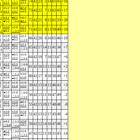
74
42
23
5
14
61
45
+16
○3-1
○3-1
○2-1
1
0
○5-2
○2-0
●2-4
73
42
22
7
13
62
45
+17
○3-1
○3-2
○4-0
-0
○3-1
●0-1
○6-1
-1
72
42
21
9
12
61
33
+28
●1-2
●0-1
△0-0
2
2
○3-0
○2-0
○2-1
71
42
21
8
13
59
40
+19
●0-1
○3-1
-1
△2-2
1
○2-0
○4-1
○2-1
66
42
20
6
16
65
46
+19
0
○1-0
●0-1
△1-1
○2-0
●0-1
○2-1
-1
65
42
17
14
11
41
34
+7
○2-0
○2-1
△2-2
-1
2
○1-0
●0-1
○1-0
64
42
19
7
16
53
47
+6
0
○2-1
○2-1
△1-1
0
○5-1
○2-1
△0-0
61
42
16
13
13
51
49
+2
●1-2
-1
△0-0
○3-1
●0-1
○3-0
-0
△1-1
60
42
17
9
16
50
49
+1
○2-0
○1-0
1
●0-1
3
○1-0
○1-0
○1-0
59
42
15
14
13
46
43
+3
1
○7-1
○1-0
○3-0
0
●1-2
○1-0
△0-0
56
42
15
11
16
47
49
-2
3
○2-0
△1-1
△1-1
0
○2-1
○3-0
●0-1
55
42
15
10
17
40
48
-8
0
○1-0
○2-0
○2-1
0
○3-0
○3-0
○1-0
51
42
13
12
17
45
49
-4
0
○3-0
●0-1
△0-0
1
○4-1
○2-0
△1-1
50
42
12
14
16
47
46
+1
1
○4-2
△0-0
△0-0
1
●1-2
○2-0
△0-0
47
42
12
11
19
31
45
-14
1
●0-2
△1-1
△1-1