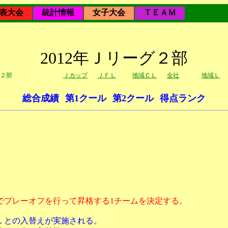
表大会
統計情報
女子大会
ＴＥＡＭ
2012年Ｊリーグ２部
２部
Ｊカップ
ＪＦＬ
地域ＣＬ
全社
地域Ｌ
総合成績
第1クール
第2クール
得点ランク
ムでプレーオフを行って昇格する1チームを決定する。
Ｌとの入替えが実施される。