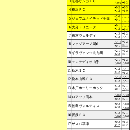
3
京都サンガＦＣ
●1-2
△0-0
●0-2
●2-3
4
横浜ＦＣ
●1-2
○1-0
○2-0
△1-1
5
ジェフユナイテッド千葉
●0-1
△1-1
●0-1
△1-1
6
大分トリニータ
●1-2
●1-4
●1-3
●1-2
7
東京ヴェルディ
●1-3
△1-1
●0-2
△1-1
8
ファジアーノ岡山
○3-1
●0-1
○2-1
○3-2
9
ギラヴァンツ北九州
●2-3
●0-1
○2-1
●1-2
10
モンテディオ山形
△0-0
△0-0
●1-2
△1-1
11
栃木ＳＣ
●1-2
●1-2
△1-1
△1-1
12
松本山雅ＦＣ
●1-2
△1-1
●1-3
○2-1
13
水戸ホーリーホック
●0-1
△1-1
△0-0
△3-3
14
ロアッソ熊本
●0-2
○2-1
●0-2
△0-0
15
徳島ヴォルティス
●2-3
△0-0
●1-2
○2-1
16
愛媛ＦＣ
△0-0
△0-0
●0-2
●1-3
17
ザスパ草津
●1-2
●0-2