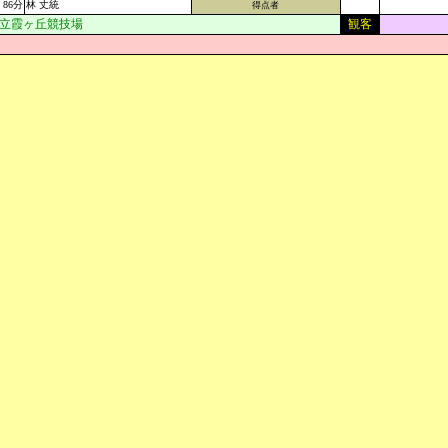
86分
林 丈統
得点者
立霞ヶ丘競技場
観客