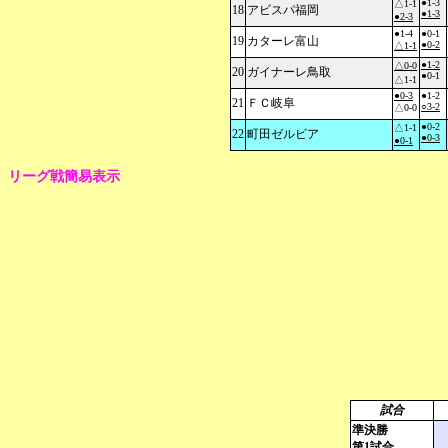
●1-3
△1-1
18
アビスパ福岡
●1-3
●2-3
●1-4
●0-1
19
カターレ富山
●0-2
△1-1
●1-2
△0-0
20
ガイナーレ鳥取
●0-1
△1-1
●0-3
●1-2
21
ＦＣ岐阜
○3-2
△0-0
●0-2
△1-1
22
町田ゼルビア
●0-3
●0-1
リーグ戦簡易表示
試合
準決勝
第1試合