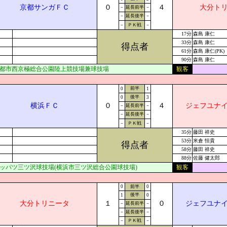
京都サンガＦＣ
０
４
大分ト
－
延長前半
－
－
延長後半
－
－
ＰＫ戦
－
17分
森島 康仁
33分
森島 康仁
得点者
61分
森島 康仁(PK)
90分
森島 康仁
都市西京極総合公園陸上競技場兼球技場
観客
前半
0
1
後半
0
3
横浜ＦＣ
０
４
ジェフユナ
－
延長前半
－
－
延長後半
－
－
ＰＫ戦
－
35分
藤田 祥史
53分
米倉 恒貴
得点者
58分
藤田 祥史
88分
佐藤 健太郎
ッパツ三ツ沢球技場(横浜市三ツ沢総合公園球技場)
観客
0
前半
0
後半
1
0
大分トリニータ
１
０
ジェフユナ
－
延長前半
－
－
延長後半
－
－
ＰＫ戦
－