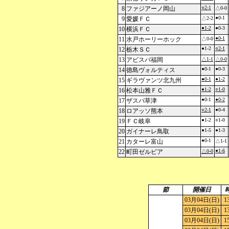
○2-1
8
ファジアーノ岡山
△0-0
●0-1
9
愛媛ＦＣ
△2-2
●1-2
●0-3
10
横浜ＦＣ
●0-1
11
水戸ホーリーホック
△0-0
●1-2
○2-1
12
栃木ＳＣ
13
アビスパ福岡
△1-1
△0-0
●0-1
●0-3
14
徳島ヴォルティス
●0-1
●1-2
15
ギラヴァンツ北九州
●1-2
○1-0
16
松本山雅ＦＣ
●0-1
●0-2
17
ザスパ草津
○2-1
●0-4
18
ロアッソ熊本
●1-2
○1-0
19
ＦＣ岐阜
●1-5
●1-3
20
ガイナーレ鳥取
●0-1
21
カターレ富山
△1-1
●1-6
22
町田ゼルビア
△0-0
節
開催日
03月04日(日)
1
03月04日(日)
1
03月04日(日)
1