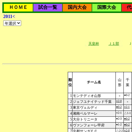
ＨＯＭＥ
試合一覧
国内大会
国際大会
代
2011<
天皇杯
Ｊ１部
Ｊ
順
山
千
チーム名
位
形
葉
●0-2
1
モンテディオ山形
×
○2-0
2
ジェフユナイテッド千葉
×
●0-2
○2-1
3
東京ヴェルディ
○2-1
4
湘南ベルマーレ
△1-1
●2-3
●0-2
5
大分トリニータ
●1-2
●0-2
6
ヴァンフォーレ甲府
○2-0
7
京都サンガＦＣ
△2-2