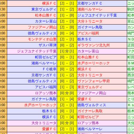
4:00
横浜ＦＣ
[2] － [1]
京都サンガＦＣ
ニッ
4:30
東京ヴェルディ
[1] － [2]
湘南ベルマーレ
駒沢
6:00
松本山雅ＦＣ
[1] － [0]
ジェフユナイテッド千葉
松本
6:00
カターレ富山
[2] － [3]
大分トリニータ
富山
6:00
ファジアーノ岡山
[2] － [0]
ガイナーレ鳥取
カン
8:00
徳島ヴォルティス
[0] － [4]
アビスパ福岡
鳴門
9:00
モンテディオ山形
[2] － [1]
栃木ＳＣ
Ｎ
9:00
ザスパ草津
[0] － [2]
ギラヴァンツ北九州
正田
9:00
ジェフユナイテッド千葉
[1] 分 [1]
カターレ富山
フ
9:00
町田ゼルビア
[0] － [1]
松本山雅ＦＣ
町
9:00
湘南ベルマーレ
[1] － [2]
水戸ホーリーホック
Ｂ
9:00
ＦＣ岐阜
[0] － [2]
横浜ＦＣ
岐阜
9:00
京都サンガＦＣ
[1] － [2]
大分トリニータ
西京
9:00
徳島ヴォルティス
[0] － [2]
ヴァンフォーレ甲府
鳴門
9:00
アビスパ福岡
[1] － [3]
東京ヴェルディ
レベ
9:00
ロアッソ熊本
[0] 分 [0]
ファジアーノ岡山
熊本
9:30
ガイナーレ鳥取
[1] － [4]
愛媛ＦＣ
とり
3:00
水戸ホーリーホック
[2] － [1]
徳島ヴォルティス
Ｋ
3:00
栃木ＳＣ
[0] － [1]
ガイナーレ鳥取
栃木
3:00
横浜ＦＣ
[2] － [4]
町田ゼルビア
ニッ
3:00
大分トリニータ
[0] 分 [0]
ロアッソ熊本
大
4:00
愛媛ＦＣ
[2] － [1]
湘南ベルマーレ
ニン