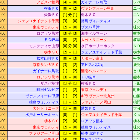
3:00
アビスパ福岡
[4] － [0]
ガイナーレ鳥取
レベ
4:00
横浜ＦＣ
[0] － [2]
ヴァンフォーレ甲府
ニッ
4:00
愛媛ＦＣ
[1] 分 [1]
栃木ＳＣ
ニン
6:00
ジェフユナイテッド千葉
[3] － [0]
徳島ヴォルティス
フ
6:00
東京ヴェルディ
[2] － [0]
ザスパ草津
味
6:00
ロアッソ熊本
[3] 分 [3]
湘南ベルマーレ
熊本
8:00
ＦＣ岐阜
[0] － [2]
大分トリニータ
岐阜
3:00
モンテディオ山形
[0] 分 [0]
水戸ホーリーホック
Ｎ
3:00
栃木ＳＣ
[2] － [1]
ジェフユナイテッド千葉
栃木
3:00
松本山雅ＦＣ
[0] － [3]
カターレ富山
松本
3:00
京都サンガＦＣ
[3] － [2]
アビスパ福岡
鹿児
3:00
ガイナーレ鳥取
[1] － [2]
湘南ベルマーレ
とり
3:00
ロアッソ熊本
[3] － [0]
ＦＣ岐阜
熊
5:00
ザスパ草津
[1] 分 [1]
横浜ＦＣ
正田
6:00
町田ゼルビア
[1] － [2]
東京ヴェルディ
町
6:00
ヴァンフォーレ甲府
[1] － [2]
ギラヴァンツ北九州
山梨
6:00
徳島ヴォルティス
[1] － [2]
ファジアーノ岡山
鳴門
6:00
大分トリニータ
[1] － [0]
愛媛ＦＣ
大
3:00
水戸ホーリーホック
[0] － [1]
ジェフユナイテッド千葉
Ｋ
3:00
栃木ＳＣ
[2] － [0]
ロアッソ熊本
栃木
3:00
東京ヴェルディ
[2] － [0]
徳島ヴォルティス
味
3:00
ファジアーノ岡山
[1] － [0]
松本山雅ＦＣ
カン
3:00
愛媛ＦＣ
[4] － [2]
アビスパ福岡
ニン