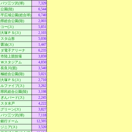
パツ三ツ沢(球)
7,329
公園(陸)
6,544
平広域公園(総合球)
6,740
県総合公園(陸)
2,003
コー(ス)
5,851
大塚ＰＳ(ス)
2,103
Ｄスタ山形
5,036
醤油(ス)
1,447
クダ電子アリーナ
6,235
田市陸上競技場
3,859
ＭＷスタジアム
4,850
長良川(競)
3,540
極総合公園(陸)
5,021
大塚ＰＳ(ス)
2,710
ルファイブ(ス)
3,262
県民総合公園(陸)
3,198
ぎんバード(ス)
2,245
ｓスタ水戸
4,222
グリーン(ス)
3,827
パツ三ツ沢(球)
7,118
分銀行ドーム
12,595
ジニア(ス)
3,520