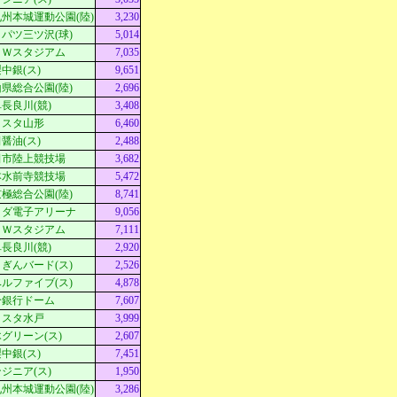
州本城運動公園(陸)
3,230
パツ三ツ沢(球)
5,014
ＭＷスタジアム
7,035
中銀(ス)
9,651
県総合公園(陸)
2,696
長良川(競)
3,408
Ｄスタ山形
6,460
醤油(ス)
2,488
田市陸上競技場
3,682
本水前寺競技場
5,472
極総合公園(陸)
8,741
クダ電子アリーナ
9,056
ＭＷスタジアム
7,111
長良川(競)
2,920
ぎんバード(ス)
2,526
ルファイブ(ス)
4,878
分銀行ドーム
7,607
ｓスタ水戸
3,999
グリーン(ス)
2,607
中銀(ス)
7,451
ジニア(ス)
1,950
州本城運動公園(陸)
3,286