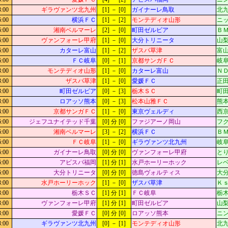
3:00
ギラヴァンツ北九州
[1] － [0]
ガイナーレ鳥取
北九
6:00
横浜ＦＣ
[1] － [2]
モンテディオ山形
ニッ
6:00
湘南ベルマーレ
[2] － [0]
町田ゼルビア
Ｂ
6:00
ヴァンフォーレ甲府
[1] － [0]
大分トリニータ
山梨
6:00
カターレ富山
[1] － [2]
ザスパ草津
富山
6:00
ＦＣ岐阜
[0] － [1]
京都サンガＦＣ
岐阜
3:00
モンテディオ山形
[1] － [0]
カターレ富山
Ｎ
3:00
ザスパ草津
[1] － [0]
愛媛ＦＣ
正田
3:00
町田ゼルビア
[0] － [3]
栃木ＳＣ
町
3:00
ロアッソ熊本
[0] － [3]
松本山雅ＦＣ
熊
4:00
京都サンガＦＣ
[1] － [0]
東京ヴェルディ
西京
6:00
ジェフユナイテッド千葉
[0] 分 [0]
ファジアーノ岡山
フ
6:00
湘南ベルマーレ
[3] － [2]
横浜ＦＣ
Ｂ
6:00
ＦＣ岐阜
[1] － [0]
ギラヴァンツ北九州
岐阜
6:00
ガイナーレ鳥取
[0] 分 [0]
ヴァンフォーレ甲府
とり
6:00
アビスパ福岡
[1] 分 [1]
水戸ホーリーホック
レベ
6:00
大分トリニータ
[0] 分 [0]
徳島ヴォルティス
大
3:00
水戸ホーリーホック
[1] － [0]
ザスパ草津
Ｋ
3:00
栃木ＳＣ
[1] 分 [1]
ＦＣ岐阜
栃木
3:00
ヴァンフォーレ甲府
[1] 分 [1]
町田ゼルビア
山梨
3:00
愛媛ＦＣ
[0] 分 [0]
ロアッソ熊本
ニン
3:00
ギラヴァンツ北九州
[0] － [1]
モンテディオ山形
北九