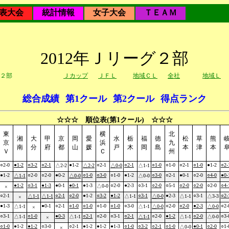
表大会
統計情報
女子大会
ＴＥＡＭ
2012年Ｊリーグ２部
２部
Ｊカップ
ＪＦＬ
地域ＣＬ
全社
地域Ｌ
総合成績
第1クール
第2クール
得点ランク
☆☆☆ 順位表(第1クール) ☆☆☆
東
横
北
湘
大
甲
京
岡
愛
水
栃
福
徳
松
草
熊
京
浜
九
南
分
府
都
山
媛
戸
木
岡
島
本
津
本
Ｖ
Ｃ
州
○2-0
●1-2
○3-2
○2-1
●1-2
○2-1
○2-1
○1-0
○1-0
○2-1
○1-0
●1-2
○2-
△2-2
△2-2
△0-0
△1-1
●1-2
○2-0
○2-0
●0-2
○1-0
○3-0
○1-0
●1-2
○3-0
○2-1
●0-1
○2-0
○4-0
●0-
△1-1
△0-0
△0-0
●1-2
○3-1
●1-3
●0-1
●0-1
●1-3
○2-0
●2-3
○3-1
○2-0
○5-1
○2-0
○2-0
○2-0
○4-
△0-0
×
○2-1
○2-1
○2-0
●1-2
○3-2
●1-2
○3-1
●2-3
○3-1
○2-
△1-1
△1-1
△1-1
△0-0
△1-1
△3-3
×
●1-3
●0-1
○2-1
○1-0
○1-0
○1-0
○1-0
○3-0
○2-0
○2-0
●2-3
○2-
△1-1
△1-1
△0-0
△0-0
×
○3-1
○1-0
●0-3
○2-1
○2-0
○3-1
○2-1
○2-0
●1-2
○2-0
○3-
△1-1
△1-1
△1-1
△1-1
△0-0
×
○1-0
●1-2
●1-2
○3-0
○2-1
●1-2
●1-2
●1-3
○1-0
○3-2
○2-1
○1-0
●0-1
○2-0
○1-
△0-0
×