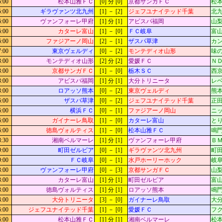
5:00
松本山雅ＦＣ
[0] 分 [0]
京都サンガＦＣ
松本
5:00
ギラヴァンツ北九州
[1] － [2]
ジェフユナイテッド千葉
北九
6:00
ヴァンフォーレ甲府
[1] 分 [1]
アビスパ福岡
山梨
6:00
カターレ富山
[1] － [0]
ＦＣ岐阜
富山
6:00
ファジアーノ岡山
[2] － [1]
ザスパ草津
カン
7:00
東京ヴェルディ
[0] － [2]
モンテディオ山形
味
3:00
モンテディオ山形
[2] 分 [2]
愛媛ＦＣ
Ｎ
3:00
京都サンガＦＣ
[1] － [0]
栃木ＳＣ
西京
3:00
アビスパ福岡
[1] 分 [1]
大分トリニータ
レベ
3:00
ロアッソ熊本
[0] － [2]
東京ヴェルディ
熊本
6:00
ザスパ草津
[0] － [2]
ジェフユナイテッド千葉
正田
6:00
横浜ＦＣ
[0] － [1]
ファジアーノ岡山
ニッ
6:00
ガイナーレ鳥取
[1] － [0]
カターレ富山
とり
6:00
徳島ヴォルティス
[1] － [0]
松本山雅ＦＣ
鳴門
8:30
湘南ベルマーレ
[1] 分 [1]
ヴァンフォーレ甲府
Ｂ
9:00
町田ゼルビア
[0] － [1]
ギラヴァンツ北九州
町
9:00
ＦＣ岐阜
[0] － [1]
水戸ホーリーホック
岐阜
3:00
ヴァンフォーレ甲府
[0] － [3]
京都サンガＦＣ
山梨
3:00
カターレ富山
[1] 分 [1]
町田ゼルビア
富山
3:00
徳島ヴォルティス
[1] 分 [1]
ロアッソ熊本
鳴門
4:00
大分トリニータ
[3] － [0]
ガイナーレ鳥取
大
6:00
ジェフユナイテッド千葉
[1] － [0]
愛媛ＦＣ
フ
6:00
松本山雅ＦＣ
[1] 分 [1]
湘南ベルマーレ
松本