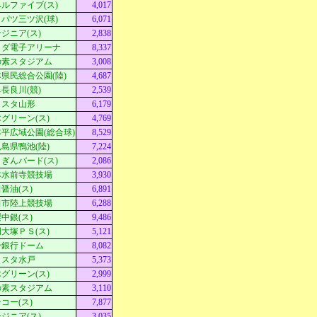
ルファイブ(ス)
4,017
パツ三ツ沢(球)
6,071
ジニア(ス)
2,838
クダ電子アリーナ
8,337
の素スタジアム
3,008
県民総合公園(陸)
4,687
長良川(競)
2,539
Ｄスタ山形
6,179
グリーン(ス)
4,769
平広域公園(総合球)
8,529
島県鴨池(陸)
7,224
ぎんバード(ス)
2,086
本水前寺競技場
3,930
醤油(ス)
6,891
田市陸上競技場
6,288
中銀(ス)
9,486
大塚ＰＳ(ス)
5,121
分銀行ドーム
8,082
ｓスタ水戸
5,373
グリーン(ス)
2,999
の素スタジアム
3,110
コー(ス)
7,877
ジニア(ス)
3,035