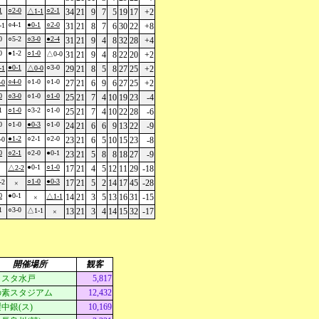
1
○2-0
○2-1
△1-1
34
21
9
7
5
19
17
+2
○4-1
●0-1
○2-0
-1
31
21
8
7
6
30
22
+8
0
○5-2
○3-0
●2-4
31
21
9
4
8
32
28
+4
0
●1-2
○1-0
△0-0
31
21
9
4
8
22
20
+2
●0-1
○3-0
-1
△0-0
29
21
8
5
8
27
25
+2
○4-0
○1-0
○1-0
-0
27
21
6
9
6
27
25
+2
0
○3-0
○1-0
○1-0
25
21
7
4
10
19
23
-4
1
○1-0
○3-2
○1-0
25
21
7
4
10
22
28
-6
0
○1-0
●0-3
○1-0
24
21
6
6
9
13
22
-9
●1-2
○2-1
○2-0
-0
23
21
6
5
10
15
23
-8
0
○2-1
○2-0
●0-1
23
21
5
8
8
18
27
-9
●0-1
○1-0
△2-2
17
21
4
5
12
11
29
-18
○1-0
●0-3
-2
17
21
5
2
14
17
45
-28
×
0
●0-1
△1-1
14
21
3
5
13
16
31
-15
×
1
○3-0
△1-1
13
21
3
4
14
15
32
-17
×
開催場所
観客
ｓスタ水戸
5,817
の素スタジアム
12,432
中銀(ス)
10,169