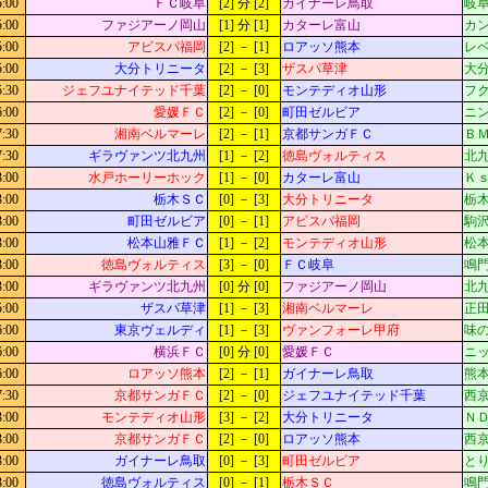
5:00
ＦＣ岐阜
[2] 分 [2]
ガイナーレ鳥取
岐阜
5:00
ファジアーノ岡山
[1] 分 [1]
カターレ富山
カン
5:00
アビスパ福岡
[2] － [1]
ロアッソ熊本
レベ
5:00
大分トリニータ
[2] － [3]
ザスパ草津
大
5:30
ジェフユナイテッド千葉
[2] － [0]
モンテディオ山形
フ
6:00
愛媛ＦＣ
[2] － [0]
町田ゼルビア
ニン
7:30
湘南ベルマーレ
[2] － [1]
京都サンガＦＣ
Ｂ
7:30
ギラヴァンツ北九州
[1] － [2]
徳島ヴォルティス
北九
3:00
水戸ホーリーホック
[1] － [0]
カターレ富山
Ｋ
3:00
栃木ＳＣ
[0] － [3]
大分トリニータ
栃木
3:00
町田ゼルビア
[0] － [1]
アビスパ福岡
駒沢
3:00
松本山雅ＦＣ
[1] － [2]
モンテディオ山形
松本
3:00
徳島ヴォルティス
[3] － [0]
ＦＣ岐阜
鳴門
3:00
ギラヴァンツ北九州
[0] 分 [0]
ファジアーノ岡山
北九
5:00
ザスパ草津
[1] － [3]
湘南ベルマーレ
正田
6:00
東京ヴェルディ
[1] － [3]
ヴァンフォーレ甲府
味
6:00
横浜ＦＣ
[0] 分 [0]
愛媛ＦＣ
ニッ
6:00
ロアッソ熊本
[2] － [1]
ガイナーレ鳥取
熊本
7:30
京都サンガＦＣ
[2] － [0]
ジェフユナイテッド千葉
西京
3:00
モンテディオ山形
[3] － [2]
大分トリニータ
Ｎ
3:00
京都サンガＦＣ
[2] － [0]
ロアッソ熊本
西京
3:00
ガイナーレ鳥取
[0] － [3]
町田ゼルビア
とり
3:00
徳島ヴォルティス
[0] － [1]
栃木ＳＣ
鳴門