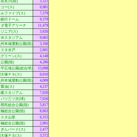
長良川(競)
3,321
コー(ス)
6,981
ルファイブ(ス)
7,379
分銀行ドーム
9,379
クダ電子アリーナ
11,479
ジニア(ス)
3,926
ＭＷスタジアム
9,065
州本城運動公園(陸)
3,160
ｓスタ水戸
2,601
グリーン(ス)
4,148
公園(陸)
4,286
平広域公園(総合球)
13,098
大塚ＰＳ(ス)
6,016
州本城運動公園(陸)
4,009
醤油(ス)
4,237
の素スタジアム
7,020
パツ三ツ沢(球)
7,026
県民総合公園(陸)
5,817
極総合公園(陸)
8,003
Ｄスタ山形
6,315
極総合公園(陸)
2,901
ぎんバード(ス)
2,477
大塚ＰＳ(ス)
3,572