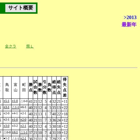
サイト概要
>2013
最新年
全クラ
県Ｌ
得
試
引
総
総
岐
鳥
富
町
勝
勝
負
失
合
分
得
失
阜
取
山
田
点
数
数
点
数
数
点
点
差
1
○5-1
○1-0
△0-0
41
21
12
5
4
32
21
+11
1
○3-1
○6-1
△1-1
40
21
12
4
5
35
13
+22
1
○2-0
○4-1
○2-1
40
21
13
1
7
40
22
+18
1
○2-1
○1-0
○2-0
40
21
11
7
3
36
24
+12
0
○3-0
○3-2
○2-1
40
21
12
4
5
30
18
+12
0
○4-1
△0-0
△1-1
37
21
10
7
4
31
19
+12
0
●1-2
○2-1
△1-1
36
21
11
3
7
29
22
+7