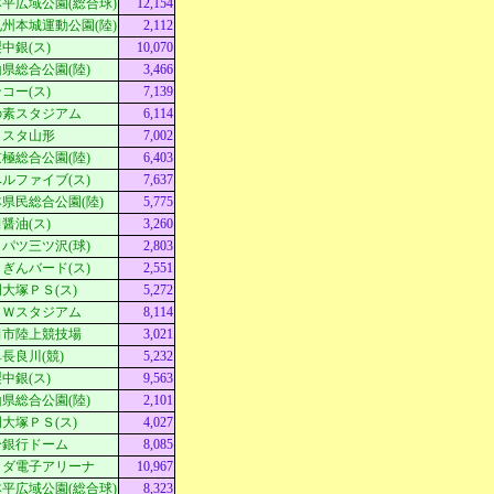
平広域公園(総合球)
12,154
州本城運動公園(陸)
2,112
中銀(ス)
10,070
県総合公園(陸)
3,466
コー(ス)
7,139
の素スタジアム
6,114
Ｄスタ山形
7,002
極総合公園(陸)
6,403
ルファイブ(ス)
7,637
県民総合公園(陸)
5,775
醤油(ス)
3,260
パツ三ツ沢(球)
2,803
ぎんバード(ス)
2,551
大塚ＰＳ(ス)
5,272
ＭＷスタジアム
8,114
田市陸上競技場
3,021
長良川(競)
5,232
中銀(ス)
9,563
県総合公園(陸)
2,101
大塚ＰＳ(ス)
4,027
分銀行ドーム
8,085
クダ電子アリーナ
10,967
平広域公園(総合球)
8,323