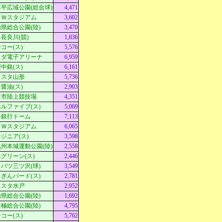
平広域公園(総合球)
4,471
ＭＷスタジアム
3,602
県総合公園(陸)
3,470
長良川(競)
1,836
コー(ス)
5,576
クダ電子アリーナ
6,959
中銀(ス)
6,161
Ｄスタ山形
5,736
醤油(ス)
2,903
田市陸上競技場
4,351
ルファイブ(ス)
5,069
分銀行ドーム
7,113
ＭＷスタジアム
6,065
ジニア(ス)
3,598
州本城運動公園(陸)
2,558
グリーン(ス)
2,446
パツ三ツ沢(球)
3,549
ぎんバード(ス)
2,781
ｓスタ水戸
2,952
県総合公園(陸)
1,692
極総合公園(陸)
4,795
コー(ス)
5,762