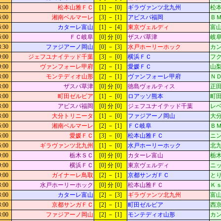
4:00
松本山雅ＦＣ
[1] － [0]
ギラヴァンツ北九州
松本
6:00
湘南ベルマーレ
[3] － [1]
アビスパ福岡
Ｂ
6:00
カターレ富山
[1] － [4]
東京ヴェルディ
富山
6:00
ＦＣ岐阜
[0] 分 [0]
ザスパ草津
岐阜
8:30
ファジアーノ岡山
[0] － [3]
水戸ホーリーホック
カン
9:00
ジェフユナイテッド千葉
[3] － [0]
横浜ＦＣ
フ
9:00
ヴァンフォーレ甲府
[2] － [1]
愛媛ＦＣ
山梨
3:00
モンテディオ山形
[2] － [1]
ヴァンフォーレ甲府
Ｎ
3:00
ザスパ草津
[0] 分 [0]
徳島ヴォルティス
正田
3:00
町田ゼルビア
[1] － [0]
ロアッソ熊本
町
3:00
アビスパ福岡
[0] 分 [0]
ジェフユナイテッド千葉
レベ
3:00
大分トリニータ
[1] － [0]
ファジアーノ岡山
大
6:00
湘南ベルマーレ
[2] － [1]
ＦＣ岐阜
Ｂ
6:00
愛媛ＦＣ
[3] － [0]
松本山雅ＦＣ
ニン
6:00
ギラヴァンツ北九州
[1] － [0]
水戸ホーリーホック
北九
9:00
栃木ＳＣ
[0] 分 [0]
カターレ富山
栃木
9:00
横浜ＦＣ
[0] 分 [0]
東京ヴェルディ
ニッ
9:00
ガイナーレ鳥取
[2] － [1]
京都サンガＦＣ
とり
3:00
水戸ホーリーホック
[0] 分 [0]
松本山雅ＦＣ
Ｋ
3:00
カターレ富山
[2] － [3]
ギラヴァンツ北九州
富山
3:00
京都サンガＦＣ
[2] － [1]
町田ゼルビア
西京
3:00
ファジアーノ岡山
[2] － [1]
モンテディオ山形
カン