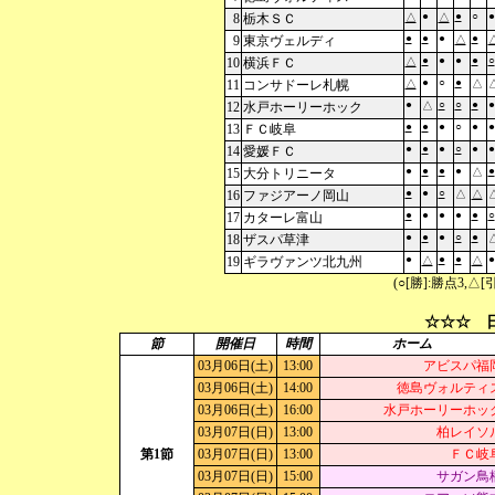
●
●
○
●
8
栃木ＳＣ
△
△
●
●
●
●
9
東京ヴェルディ
△
●
●
●
●
○
10
横浜ＦＣ
△
●
○
●
11
コンサドーレ札幌
△
△
●
○
○
●
●
12
水戸ホーリーホック
△
●
●
●
○
●
●
13
ＦＣ岐阜
●
●
●
○
●
●
14
愛媛ＦＣ
●
●
●
●
●
15
大分トリニータ
△
●
●
○
16
ファジアーノ岡山
△
△
●
●
●
●
●
○
17
カターレ富山
●
●
●
○
●
18
ザスパ草津
●
●
●
●
19
ギラヴァンツ北九州
△
△
(○[勝]:勝点3,
☆☆☆ 日
節
開催日
時間
ホーム
03月06日(土)
13:00
アビスパ福
03月06日(土)
14:00
徳島ヴォルティ
03月06日(土)
16:00
水戸ホーリーホッ
03月07日(日)
13:00
柏レイソ
第1節
03月07日(日)
13:00
ＦＣ岐
03月07日(日)
15:00
サガン鳥