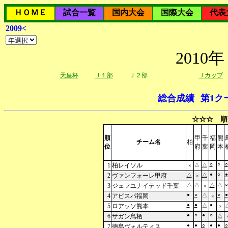
ＨＯＭＥ
試合一覧
国内大会
国際大会
代表
2009<
201
天皇杯
Ｊ１部
Ｊ２部
Ｊカップ
総合成績
第1ク
☆☆☆ 順
順
甲
千
福
熊
チーム名
柏
位
府
葉
岡
本
○
○
○
1
柏レイソル
△
△
×
●
○
●
2
ヴァンフォーレ甲府
△
△
×
○
3
ジェフユナイテッド千葉
△
△
△
△
×
●
○
○
●
4
アビスパ福岡
△
×
●
●
●
5
ロアッソ熊本
△
×
●
○
●
○
6
サガン鳥栖
△
●
●
○
●
●
○
7
徳島ヴォルティス