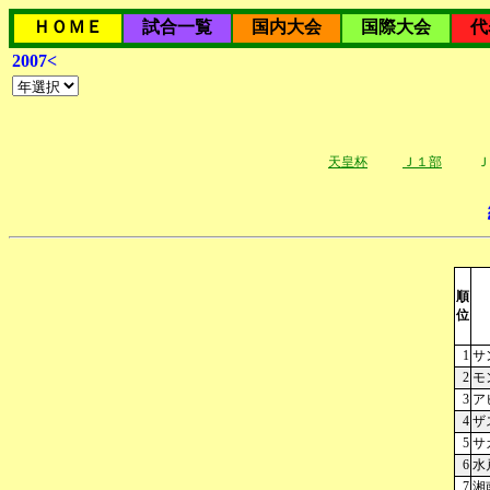
ＨＯＭＥ
試合一覧
国内大会
国際大会
代
2007<
天皇杯
Ｊ１部
Ｊ
順
位
1
サ
2
モ
3
ア
4
ザ
5
サ
6
水
7
湘