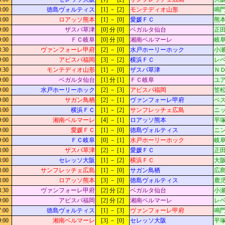
8:00
徳島ヴォルティス
[1] － [2]
モンテディオ山形
鳴門
8:00
ロアッソ熊本
[1] － [0]
愛媛ＦＣ
熊本
9:00
ザスパ草津
[0] 分 [0]
ベガルタ仙台
正田
9:00
ＦＣ岐阜
[0] 分 [0]
湘南ベルマーレ
岐阜
8:30
ヴァンフォーレ甲府
[2] － [0]
水戸ホーリーホック
小瀬
9:00
アビスパ福岡
[3] － [2]
横浜ＦＣ
レベ
9:30
モンテディオ山形
[1] － [0]
ザスパ草津
Ｎ
9:00
ベガルタ仙台
[1] 分 [1]
ＦＣ岐阜
ユ
9:00
水戸ホーリーホック
[2] － [3]
アビスパ福岡
笠松
9:00
サガン鳥栖
[2] － [1]
ヴァンフォーレ甲府
ベス
8:00
横浜ＦＣ
[1] － [2]
サンフレッチェ広島
ニッ
9:00
湘南ベルマーレ
[4] － [1]
ロアッソ熊本
平
9:00
愛媛ＦＣ
[1] － [0]
徳島ヴォルティス
ニン
9:00
ＦＣ岐阜
[0] － [1]
水戸ホーリーホック
岐阜
8:00
ザスパ草津
[2] － [1]
愛媛ＦＣ
正田
8:00
セレッソ大阪
[1] － [2]
横浜ＦＣ
大阪
8:00
サンフレッチェ広島
[1] － [0]
サガン鳥栖
広島
8:00
ロアッソ熊本
[3] － [0]
徳島ヴォルティス
鹿児
8:30
ヴァンフォーレ甲府
[2] 分 [2]
ベガルタ仙台
小瀬
9:00
アビスパ福岡
[2] 分 [2]
湘南ベルマーレ
レベ
7:00
徳島ヴォルティス
[1] － [3]
ヴァンフォーレ甲府
鳴門
9:00
湘南ベルマーレ
[3] － [0]
セレッソ大阪
平