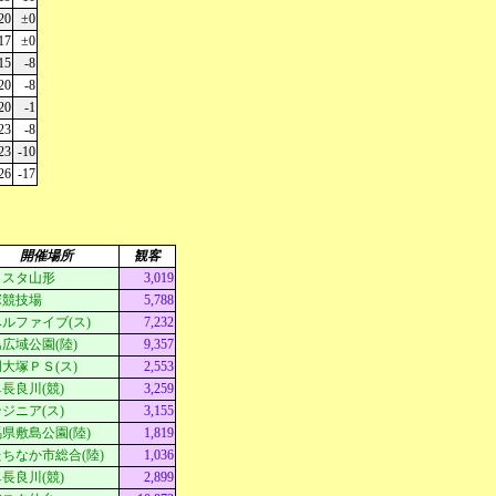
20
±0
17
±0
15
-8
20
-8
20
-1
23
-8
23
-10
26
-17
開催場所
観客
Ｄスタ山形
3,019
塚競技場
5,788
ルファイブ(ス)
7,232
広域公園(陸)
9,357
大塚ＰＳ(ス)
2,553
長良川(競)
3,259
ジニア(ス)
3,155
県敷島公園(陸)
1,819
ちなか市総合(陸)
1,036
長良川(競)
2,899