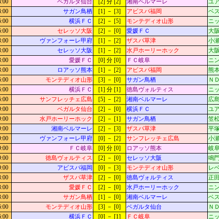
4:00
ベガルタ仙台
[2] 分 [2]
湘南ベルマーレ
ユ
4:00
サガン鳥栖
[1] － [3]
アビスパ福岡
ベス
6:00
横浜ＦＣ
[2] － [5]
モンテディオ山形
ニッ
6:00
セレッソ大阪
[2] － [0]
愛媛ＦＣ
大阪
3:00
ヴァンフォーレ甲府
[1] － [2]
ザスパ草津
小瀬
3:00
セレッソ大阪
[1] － [2]
水戸ホーリーホック
大阪
3:00
愛媛ＦＣ
[0] 分 [0]
ＦＣ岐阜
ニン
3:00
ロアッソ熊本
[1] － [2]
アビスパ福岡
熊
6:00
モンテディオ山形
[3] － [0]
サガン鳥栖
Ｎ
6:00
横浜ＦＣ
[1] 分 [1]
徳島ヴォルティス
ニッ
6:00
サンフレッチェ広島
[5] － [2]
湘南ベルマーレ
広島
9:00
ベガルタ仙台
[2] － [0]
横浜ＦＣ
ユ
9:00
水戸ホーリーホック
[2] － [1]
サガン鳥栖
笠松
9:00
湘南ベルマーレ
[2] － [3]
ザスパ草津
平
9:00
ヴァンフォーレ甲府
[0] － [2]
サンフレッチェ広島
小瀬
9:00
ＦＣ岐阜
[0] 分 [0]
ロアッソ熊本
岐阜
9:00
徳島ヴォルティス
[2] － [0]
セレッソ大阪
鳴門
9:00
アビスパ福岡
[0] － [3]
モンテディオ山形
レベ
3:00
ザスパ草津
[2] － [0]
徳島ヴォルティス
正田
3:00
愛媛ＦＣ
[2] － [0]
水戸ホーリーホック
ニン
3:00
サガン鳥栖
[1] － [0]
湘南ベルマーレ
ベス
6:00
モンテディオ山形
[3] － [0]
ベガルタ仙台
Ｎ
6:00
横浜ＦＣ
[0] － [1]
ＦＣ岐阜
ニッ