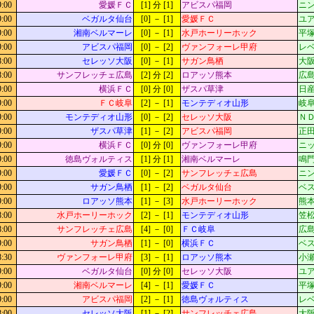
9:00
愛媛ＦＣ
[1] 分 [1]
アビスパ福岡
ニン
9:00
ベガルタ仙台
[0] － [1]
愛媛ＦＣ
ユ
9:00
湘南ベルマーレ
[0] － [1]
水戸ホーリーホック
平
9:00
アビスパ福岡
[0] － [2]
ヴァンフォーレ甲府
レベ
8:00
セレッソ大阪
[0] － [1]
サガン鳥栖
大阪
8:00
サンフレッチェ広島
[2] 分 [2]
ロアッソ熊本
広島
9:00
横浜ＦＣ
[0] 分 [0]
ザスパ草津
日
9:00
ＦＣ岐阜
[2] － [1]
モンテディオ山形
岐阜
9:00
モンテディオ山形
[0] － [2]
セレッソ大阪
Ｎ
9:00
ザスパ草津
[1] － [2]
アビスパ福岡
正田
9:00
横浜ＦＣ
[0] 分 [0]
ヴァンフォーレ甲府
ニッ
9:00
徳島ヴォルティス
[1] 分 [1]
湘南ベルマーレ
鳴門
9:00
愛媛ＦＣ
[0] － [2]
サンフレッチェ広島
ニン
9:00
サガン鳥栖
[1] － [2]
ベガルタ仙台
ベス
9:00
ロアッソ熊本
[1] － [3]
水戸ホーリーホック
熊本
8:00
水戸ホーリーホック
[2] － [1]
モンテディオ山形
笠松
8:00
サンフレッチェ広島
[4] － [0]
ＦＣ岐阜
広島
9:00
サガン鳥栖
[1] － [0]
横浜ＦＣ
ベス
8:30
ヴァンフォーレ甲府
[3] － [1]
ロアッソ熊本
小瀬
9:00
ベガルタ仙台
[0] 分 [0]
セレッソ大阪
ユ
9:00
湘南ベルマーレ
[4] － [1]
愛媛ＦＣ
平
9:00
アビスパ福岡
[2] － [1]
徳島ヴォルティス
レベ
8:00
セレッソ大阪
[1] － [2]
サンフレッチェ広島
大阪