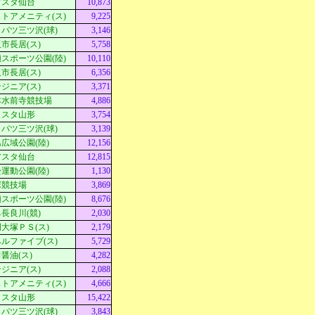
アスタ仙台
10,873
トアメニティ(ス)
9,225
パツ三ツ沢(球)
3,146
市長居(ス)
5,758
スポーツ公園(陸)
10,110
市長居(ス)
6,356
ジニア(ス)
3,371
本水前寺競技場
4,886
Ｄスタ山形
3,754
パツ三ツ沢(球)
3,139
広域公園(陸)
12,156
アスタ仙台
12,815
運動公園(陸)
1,130
塚競技場
3,869
スポーツ公園(陸)
8,676
長良川(競)
2,030
大塚ＰＳ(ス)
2,179
ルファイブ(ス)
5,729
醤油(ス)
4,282
ジニア(ス)
2,088
トアメニティ(ス)
4,666
Ｄスタ山形
15,422
パツ三ツ沢(球)
3,843