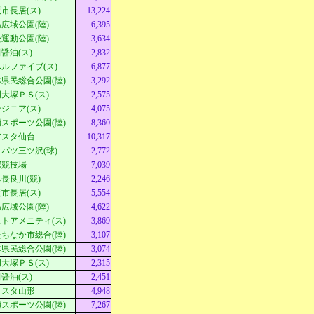
市長居(ス)
13,224
広域公園(陸)
6,395
運動公園(陸)
3,634
醤油(ス)
2,832
ルファイブ(ス)
6,877
県民総合公園(陸)
3,292
大塚ＰＳ(ス)
2,575
ジニア(ス)
4,075
スポーツ公園(陸)
8,360
アスタ仙台
10,317
パツ三ツ沢(球)
2,772
塚競技場
7,039
長良川(競)
2,246
市長居(ス)
5,554
広域公園(陸)
4,622
トアメニティ(ス)
3,869
ちなか市総合(陸)
3,107
県民総合公園(陸)
3,074
大塚ＰＳ(ス)
2,315
醤油(ス)
2,451
Ｄスタ山形
4,948
スポーツ公園(陸)
7,267