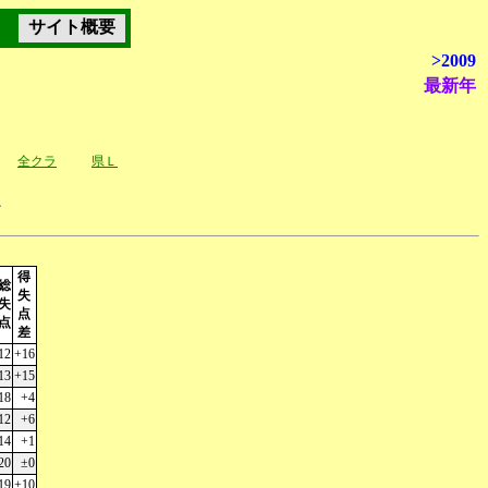
サイト概要
>2009
最新年
全クラ
県Ｌ
ク
得
総
失
失
点
点
差
12
+16
13
+15
18
+4
12
+6
14
+1
20
±0
19
+10