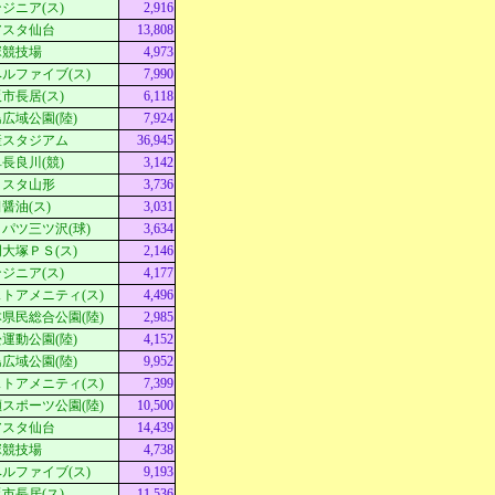
ジニア(ス)
2,916
アスタ仙台
13,808
塚競技場
4,973
ルファイブ(ス)
7,990
市長居(ス)
6,118
広域公園(陸)
7,924
産スタジアム
36,945
長良川(競)
3,142
Ｄスタ山形
3,736
醤油(ス)
3,031
パツ三ツ沢(球)
3,634
大塚ＰＳ(ス)
2,146
ジニア(ス)
4,177
トアメニティ(ス)
4,496
県民総合公園(陸)
2,985
運動公園(陸)
4,152
広域公園(陸)
9,952
トアメニティ(ス)
7,399
スポーツ公園(陸)
10,500
アスタ仙台
14,439
塚競技場
4,738
ルファイブ(ス)
9,193
市長居(ス)
11,536