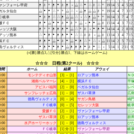
●
○
○
●
●
○
●
●
○
○
ァンフォーレ甲府
△
△
△
△
19
14
5
4
5
20
×
●
●
○
○
●
○
○
ガルタ仙台
△
△
△
△
△
△
△
19
14
4
7
3
17
×
●
○
●
●
●
○
○
Ｃ岐阜
△
△
△
△
△
△
△
16
14
3
7
4
7
×
●
●
●
●
○
●
○
○
●
●
○
媛ＦＣ
△
△
△
15
14
4
3
7
12
×
●
○
○
●
●
●
●
○
○
●
●
●
レッソ大阪
△
△
14
14
4
2
8
19
×
●
●
●
●
●
●
●
○
○
○
アッソ熊本
△
△
△
△
13
14
3
4
7
15
×
●
●
●
●
○
●
●
●
○
浜ＦＣ
△
△
△
△
△
11
14
2
5
7
13
×
●
●
●
●
●
●
●
●
●
●
○
●
島ヴォルティス
△
△
5
14
1
2
11
9
×
(○[勝]:勝点3,△[引分]:勝点1、下線はホームゲーム)
☆☆☆ 日程(第2クール) ☆☆☆
時間
ホーム
結果
アウェイ
3:00
モンテディオ山形
[3] － [1]
ロアッソ熊本
Ｎ
3:00
湘南ベルマーレ
[4] － [1]
横浜ＦＣ
平
3:00
アビスパ福岡
[2] － [0]
ベガルタ仙台
レベ
6:00
サンフレッチェ広島
[1] － [0]
ザスパ草津
広島
6:00
徳島ヴォルティス
[0] － [4]
サガン鳥栖
鳴門
9:00
ＦＣ岐阜
[0] － [5]
セレッソ大阪
岐阜
9:00
愛媛ＦＣ
[2] － [1]
ヴァンフォーレ甲府
ニン
9:00
ザスパ草津
[2] － [0]
ロアッソ熊本
群馬
3:00
水戸ホーリーホック
[1] － [0]
徳島ヴォルティス
ひた
3:00
ＦＣ岐阜
[1] 分 [1]
ヴァンフォーレ甲府
岐阜