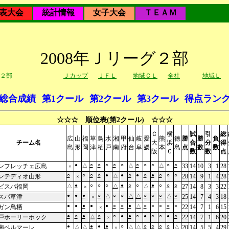
表大会
統計情報
女子大会
ＴＥＡＭ
2008年Ｊリーグ２部
２部
Ｊカップ
ＪＦＬ
地域ＣＬ
全社
地域Ｌ
総合成績
第1クール
第2クール
第3クール
得点ラン
☆☆☆ 順位表(第2クール) ☆☆☆
Ｃ
横
試
引
総
広
山
福
草
鳥
水
湘
甲
仙
岐
愛
熊
徳
勝
勝
負
チーム名
大
浜
合
分
得
島
形
岡
津
栖
戸
南
府
台
阜
媛
本
島
点
数
数
阪
Ｃ
数
数
点
●
○
○
○
○
○
○
○
○
○
○
ンフレッチェ広島
△
△
△
33
14
10
3
1
28
×
○
○
○
○
●
●
○
●
○
●
○
○
○
ンテディオ山形
△
28
14
9
1
4
28
×
●
○
○
○
●
○
○
●
○
○
○
ビスパ福岡
△
△
△
27
14
8
3
3
22
×
●
●
●
○
○
○
○
○
○
○
スパ草津
△
△
△
△
25
14
7
4
3
18
×
●
●
●
●
●
○
○
●
○
○
○
○
○
ガン鳥栖
△
22
14
7
1
6
15
×
●
○
●
○
○
●
●
○
●
○
○
●
○
戸ホーリーホック
△
22
14
7
1
6
20
×
●
●
●
●
○
○
○
○
○
南ベルマーレ
△
△
△
△
△
20
14
5
5
4
29
×