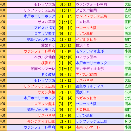
6:00
セレッソ大阪
[3] 分 [3]
ヴァンフォーレ甲府
大阪
9:00
サンフレッチェ広島
[1] 分 [1]
アビスパ福岡
広島
3:00
水戸ホーリーホック
[1] － [2]
サンフレッチェ広島
笠松
3:00
ザスパ草津
[1] 分 [1]
ＦＣ岐阜
正田
4:00
アビスパ福岡
[0] － [1]
セレッソ大阪
レベ
5:00
ロアッソ熊本
[0] － [1]
サガン鳥栖
熊本
6:00
徳島ヴォルティス
[1] － [3]
ベガルタ仙台
鳴門
6:00
愛媛ＦＣ
[2] 分 [2]
横浜ＦＣ
ニン
8:30
ヴァンフォーレ甲府
[1] － [0]
モンテディオ山形
小瀬
9:00
ベガルタ仙台
[0] 分 [0]
ロアッソ熊本
ユ
9:00
横浜ＦＣ
[1] － [0]
水戸ホーリーホック
ニッ
9:00
湘南ベルマーレ
[1] 分 [1]
モンテディオ山形
平
9:00
ＦＣ岐阜
[0] － [1]
アビスパ福岡
岐阜
9:00
セレッソ大阪
[1] － [2]
ザスパ草津
大阪
9:00
サンフレッチェ広島
[2] － [1]
徳島ヴォルティス
広島
9:00
サガン鳥栖
[2] － [1]
愛媛ＦＣ
ベス
3:00
水戸ホーリーホック
[3] － [4]
ベガルタ仙台
ひた
6:00
ロアッソ熊本
[3] － [2]
セレッソ大阪
熊本
9:00
徳島ヴォルティス
[0] － [1]
ＦＣ岐阜
鳴門
3:00
ザスパ草津
[1] － [0]
サガン鳥栖
正田
8:00
モンテディオ山形
[2] － [1]
サンフレッチェ広島
Ｎ
8:30
ヴァンフォーレ甲府
[0] － [4]
湘南ベルマーレ
小瀬