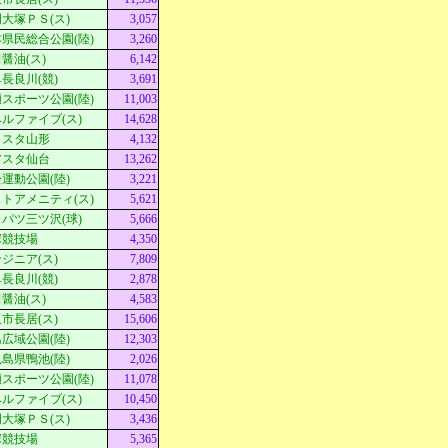
大塚ＰＳ(ス)
3,057
県民総合公園(陸)
3,260
醤油(ス)
6,142
長良川(競)
3,691
スポーツ公園(陸)
11,003
ルファイブ(ス)
14,628
Ｄスタ山形
4,132
アスタ仙台
13,262
運動公園(陸)
3,221
トアメニティ(ス)
5,621
パツ三ツ沢(球)
5,666
塚競技場
4,350
ジニア(ス)
7,809
長良川(競)
2,878
醤油(ス)
4,583
市長居(ス)
15,606
広域公園(陸)
12,303
島県鴨池(陸)
2,026
スポーツ公園(陸)
11,078
ルファイブ(ス)
10,450
大塚ＰＳ(ス)
3,436
塚競技場
5,365