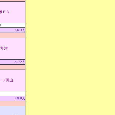
雅ＦＣ
]
6,693人
パ草津
4,132人
ーノ岡山
4,930人