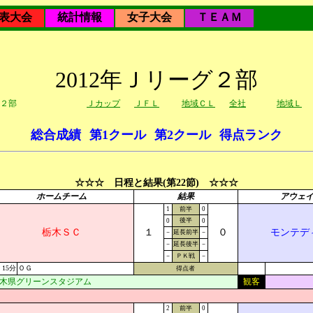
表大会
統計情報
女子大会
ＴＥＡＭ
2012年Ｊリーグ２部
２部
Ｊカップ
ＪＦＬ
地域ＣＬ
全社
地域Ｌ
総合成績
第1クール
第2クール
得点ランク
☆☆☆ 日程と結果(第22節) ☆☆☆
ホームチーム
結果
アウェ
1
前半
0
後半
0
0
栃木ＳＣ
１
０
モンテデ
－
延長前半
－
－
延長後半
－
－
ＰＫ戦
－
15分
ＯＧ
得点者
木県グリーンスタジアム
観客
2
前半
0