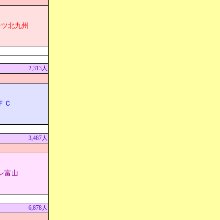
ンツ北九州
2,313人
ＦＣ
3,487人
レ富山
6,878人