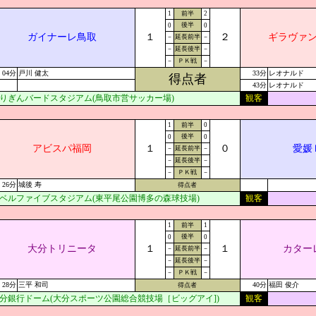
1
前半
2
後半
0
0
ガイナーレ鳥取
１
２
ギラヴァ
－
延長前半
－
－
延長後半
－
－
ＰＫ戦
－
04分
戸川 健太
33分
レオナルド
得点者
43分
レオナルド
りぎんバードスタジアム(鳥取市営サッカー場)
観客
1
前半
0
後半
0
0
アビスパ福岡
１
０
愛媛
－
延長前半
－
－
延長後半
－
－
ＰＫ戦
－
26分
城後 寿
得点者
ベルファイブスタジアム(東平尾公園博多の森球技場)
観客
1
前半
1
後半
0
0
大分トリニータ
１
１
カター
－
延長前半
－
－
延長後半
－
－
ＰＫ戦
－
28分
三平 和司
40分
福田 俊介
得点者
分銀行ドーム(大分スポーツ公園総合競技場［ビッグアイ])
観客