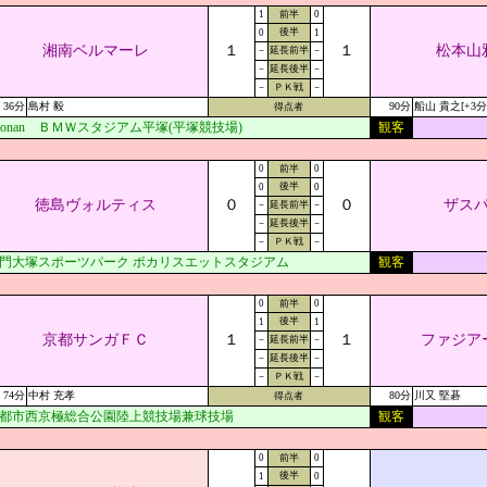
1
前半
0
後半
0
1
湘南ベルマーレ
１
１
松本山
－
延長前半
－
－
延長後半
－
－
ＰＫ戦
－
36分
島村 毅
90分
船山 貴之[+3分
得点者
honan ＢＭＷスタジアム平塚(平塚競技場)
観客
0
前半
0
後半
0
0
徳島ヴォルティス
０
０
ザス
－
延長前半
－
－
延長後半
－
－
ＰＫ戦
－
門大塚スポーツパーク ポカリスエットスタジアム
観客
0
前半
0
後半
1
1
京都サンガＦＣ
１
１
ファジア
－
延長前半
－
－
延長後半
－
－
ＰＫ戦
－
74分
中村 充孝
80分
川又 堅碁
得点者
都市西京極総合公園陸上競技場兼球技場
観客
0
前半
0
後半
1
0