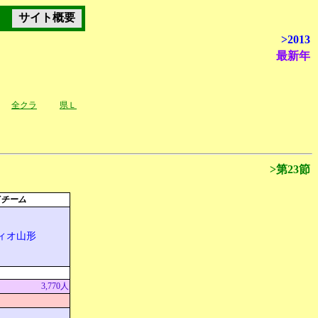
サイト概要
>2013
最新年
全クラ
県Ｌ
>第23節
イチーム
ィオ山形
3,770人