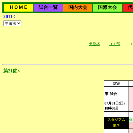
ＨＯＭＥ
試合一覧
国内大会
国際大会
代
2011<
天皇杯
Ｊ１部
Ｊ
第21節<
試合
第1試合
07月01日(日)
18時00分
スタジアム
栃
備考