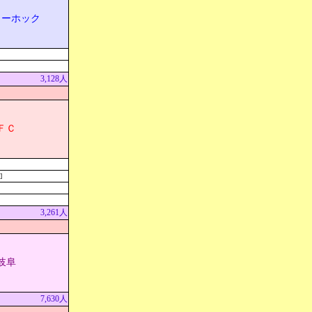
リーホック
3,128人
ＦＣ
]
3,261人
岐阜
7,630人