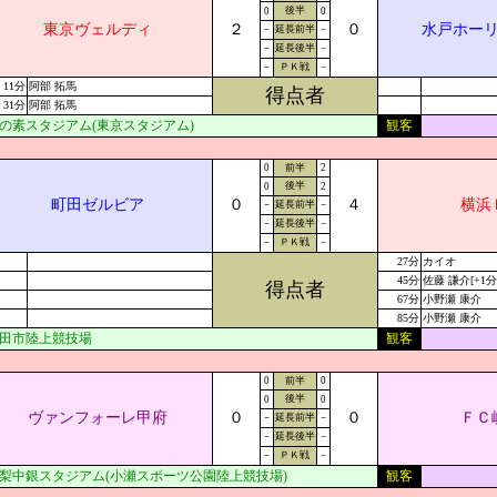
後半
0
0
東京ヴェルディ
２
０
水戸ホー
－
延長前半
－
－
延長後半
－
－
ＰＫ戦
－
11分
阿部 拓馬
得点者
31分
阿部 拓馬
の素スタジアム(東京スタジアム)
観客
0
前半
2
後半
0
2
町田ゼルビア
０
４
横浜
－
延長前半
－
－
延長後半
－
－
ＰＫ戦
－
27分
カイオ
45分
佐藤 謙介[+1分
得点者
67分
小野瀬 康介
85分
小野瀬 康介
田市陸上競技場
観客
0
前半
0
後半
0
0
ヴァンフォーレ甲府
０
０
ＦＣ
－
延長前半
－
－
延長後半
－
－
ＰＫ戦
－
梨中銀スタジアム(小瀬スポーツ公園陸上競技場)
観客