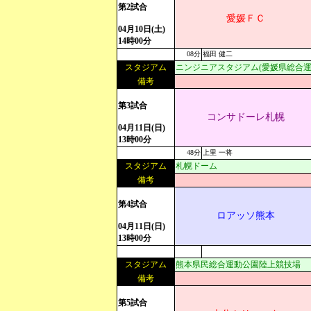
第2試合
愛媛ＦＣ
04月10日(土)
14時00分
08分
福田 健二
スタジアム
ニンジニアスタジアム(愛媛県総合運
備考
第3試合
コンサドーレ札幌
04月11日(日)
13時00分
48分
上里 一将
スタジアム
札幌ドーム
備考
第4試合
ロアッソ熊本
04月11日(日)
13時00分
スタジアム
熊本県民総合運動公園陸上競技場
備考
第5試合