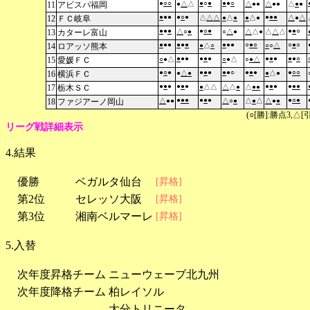
●
○
○
●
○
●
●
●
○
11
アビスパ福岡
●
△
△
△
●●
△
●●
△
●
●
●
●●
●
○
●
●
●
●
12
ＦＣ岐阜
△
△
△
●
△
●
●
△●
△
●
△
●
●
●
●
○
●
●
●
○
13
カターレ富山
△
○
●
○
△
●
△
△●
△
△
△
●
●●
●
●
●
●
●●
○
●
○
○
●
○
14
ロアッソ熊本
●
△
○
○
○
△
●
●●
●
●
●
●
●
●
●
●
○
15
愛媛ＦＣ
○
●△
○
●△
○
●
△
●
○
●
●
●
●
●
●○
●
●
●
●
○
○
16
横浜ＦＣ
●
△
●
●
△●
●
●
●
●
●
●
●
●
●
●
●
●
17
栃木ＳＣ
●
△△
△
△
●
△
●
●
●
●
●
●
●
●
●
○
●
18
ファジアーノ岡山
△
●●
△
○
●
△
●
△
△
●
●
(○[勝]:勝点3,
リーグ戦詳細表示
4.結果
優勝
ベガルタ仙台
[昇格]
第2位
セレッソ大阪
[昇格]
第3位
湘南ベルマーレ
[昇格]
5.入替
次年度昇格チーム
ニューウェーブ北九州
次年度降格チーム
柏レイソル
大分トリニータ