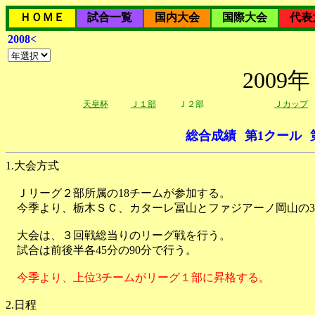
ＨＯＭＥ
試合一覧
国内大会
国際大会
代表
2008<
200
天皇杯
Ｊ１部
Ｊ２部
Ｊカップ
総合成績
第1クール
1.大会方式
Ｊリーグ２部所属の18チームが参加する。
今季より、栃木ＳＣ、カターレ冨山とファジアーノ岡山の3
大会は、３回戦総当りのリーグ戦を行う。
試合は前後半各45分の90分で行う。
今季より、上位3チームがリーグ１部に昇格する。
2.日程