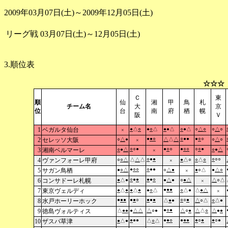
2009年03月07日(土)～2009年12月05日(土)
リーグ戦
03月07日(土)～12月05日(土)
3.順位表
☆☆☆
Ｃ
東
順
仙
湘
甲
鳥
札
チーム名
大
京
位
台
南
府
栖
幌
阪
Ｖ
1
ベガルタ仙台
●
△
○
●
○
△
●
●△
○
●△
○
△
○
○
△
○
×
●
●
○
○
●●
●
○
○
2
セレッソ大阪
○
△
●
△
△
△
○
△
○
×
○
○●
●
○
○
●
○
○
○
○
●
3
湘南ベルマーレ
○
●
△
○
●
△
×
○
●
●
○
○○
4
ヴァンフォーレ甲府
○
○
△
△
△
△
●
△○
○
△
○
×
●
○
○
○
●●
5
サガン鳥栖
●
○
△
○
△
●
●
○△
●
△
○
×
○
●
●
●
●
○
6
コンサドーレ札幌
●
△●
●
△
●
○
●
△
△
○△
×
●
●
●
7
東京ヴェルディ
●
△
●
●
△
●
●
○
△
○
△●
△
●
△
×
●
●
●
●
●
○
●
●
●
○
○
●
8
水戸ホーリーホック
△
●
●
△
○△
○
△●
●
○
●
9
徳島ヴォルティス
△
●
●
●
△
△
△
○●
△
○
●
△
△
○
△
●
●
●
●●
●
●
○
●
●
●
●
○
●
●
○●
10
ザスパ草津
●
△●
△
○
△