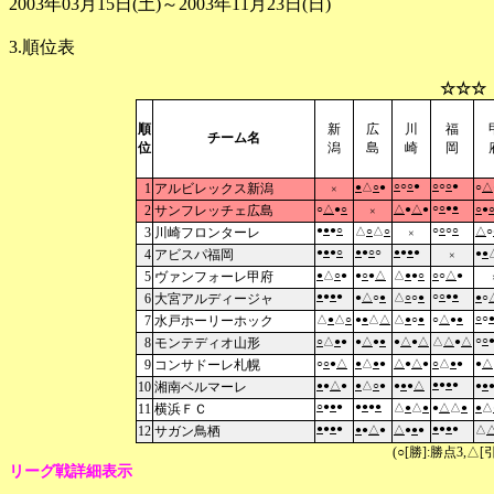
2003年03月15日(土)～2003年11月23日(日)
3.順位表
☆☆☆
順
新
広
川
福
チーム名
位
潟
島
崎
岡
○
○
○
●
○
○
○
●
1
アルビレックス新潟
●
△
○
●
○
△
×
○
○
●
●
2
サンフレッチェ広島
○
△
●
○
△
●
△
●
○
●
×
●
●
●
○
○
○
○
○
3
川崎フロンターレ
△
○
△
○
△
○
×
●
●
●
○
●
●
○
○
●
●
●
●
4
アビスパ福岡
●
●
×
5
ヴァンフォーレ甲府
●
△
○
●
●
○
●
△
△
●
●
○
○
○
△
●
●
●
●
●
○
○
●
●
6
大宮アルディージャ
●
△
○
●
△
○
○
●
●
○
○
○
7
水戸ホーリーホック
△
●
△
○
●
●
△
△
△
●
○
●
○
△
●
●
○
○
8
モンテディオ山形
○
△
●
●
●
△
●
●
●
△
●
△
△
△
●
△
9
コンサドーレ札幌
○
○
●
△
●
△
●
●
△
●
△
●
○
△
●
●
●
△
●
●
●
●
10
湘南ベルマーレ
●
●
△
●
●
△
○
●
●
●
●
△
●
●
○
●
●
●
●
●
●
●
11
横浜ＦＣ
△
●
△
●
●
△
△
●
●
△
●
●
●
●
●
●
●
●
12
サガン鳥栖
●
●
△
●
△
●
●
●
△
(○[勝]:勝点3,
リーグ戦詳細表示