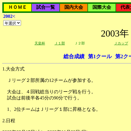
ＨＯＭＥ
試合一覧
国内大会
国際大会
代表
2002<
200
天皇杯
Ｊ１部
Ｊ２部
Ｊカップ
総合成績
第1クール
第2ク
1.大会方式
Ｊリーグ２部所属の12チームが参加する。
大会は、４回戦総当りのリーグ戦を行う。
試合は前後半各45分の90分で行う。
1、2位チームはＪリーグ１部に昇格となる。
2.日程