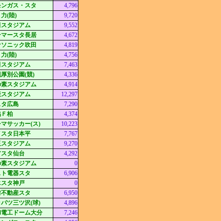
モンガス・スタ
4,796
力(陸)
9,720
田スタジアム
9,552
ンマースタ長居
4,672
ナソニック吹田
4,819
力(陸)
4,756
田スタジアム
7,463
厚別公園(競)
4,336
の素スタジアム
4,914
産スタジアム
12,297
スタ広島
7,290
協Ｆ柏
4,374
マサッカー(ス)
10,223
イスタ日本平
7,767
玉スタジアム
9,270
アスタ仙台
4,292
の素スタジアム
0
スト電器スタ
6,906
エスタ神戸
0
前不動産スタ
6,950
パツ三ツ沢(球)
4,896
和電工ドーム大分
7,246