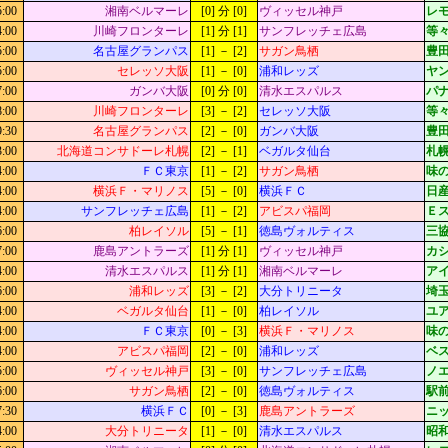
5:00
湘南ベルマーレ
[0] 分 [0]
ヴィッセル神戸
レ
4:00
川崎フロンターレ
[1] 分 [1]
サンフレッチェ広島
等々
5:00
名古屋グランパス
[1] － [2]
サガン鳥栖
豊
5:00
セレッソ大阪
[1] － [0]
浦和レッズ
ヤ
7:00
ガンバ大阪
[0] 分 [0]
清水エスパルス
パ
8:00
川崎フロンターレ
[3] － [2]
セレッソ大阪
等々
9:30
名古屋グランパス
[2] － [0]
ガンバ大阪
豊
3:00
北海道コンサドーレ札幌
[2] － [1]
ベガルタ仙台
札幌
4:00
ＦＣ東京
[1] － [2]
サガン鳥栖
味
4:00
横浜Ｆ・マリノス
[5] － [0]
横浜ＦＣ
日
4:00
サンフレッチェ広島
[1] － [2]
アビスパ福岡
Ｅ
6:00
柏レイソル
[5] － [1]
徳島ヴォルティス
三
7:00
鹿島アントラーズ
[1] 分 [1]
ヴィッセル神戸
カシ
4:00
清水エスパルス
[1] 分 [1]
湘南ベルマーレ
ア
6:00
浦和レッズ
[3] － [2]
大分トリニータ
埼
4:00
ベガルタ仙台
[1] － [0]
柏レイソル
ユ
4:00
ＦＣ東京
[0] － [3]
横浜Ｆ・マリノス
味
4:00
アビスパ福岡
[2] － [0]
浦和レッズ
ベ
5:00
ヴィッセル神戸
[3] － [0]
サンフレッチェ広島
ノ
6:00
サガン鳥栖
[2] － [0]
徳島ヴォルティス
駅
7:30
横浜ＦＣ
[0] － [3]
鹿島アントラーズ
ニッ
4:00
大分トリニータ
[1] － [0]
清水エスパルス
昭