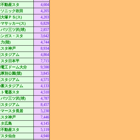
前不動産スタ
4,604
ナソニック吹田
4,205
大塚ＰＳ(ス)
4,203
マサッカー(ス)
6,829
パツ三ツ沢(球)
2,857
モンガス・スタ
3,642
力(陸)
4,744
エスタ神戸
8,934
産スタジアム
4,864
イスタ日本平
7,715
和電工ドーム大分
9,590
厚別公園(競)
3,845
玉スタジアム
4,571
の素スタジアム
4,133
スト電器スタ
4,510
パツ三ツ沢(球)
4,787
田スタジアム
8,457
ンマースタ長居
5,230
エスタ神戸
7,446
スタ広島
4,145
前不動産スタ
5,119
アスタ仙台
4,940