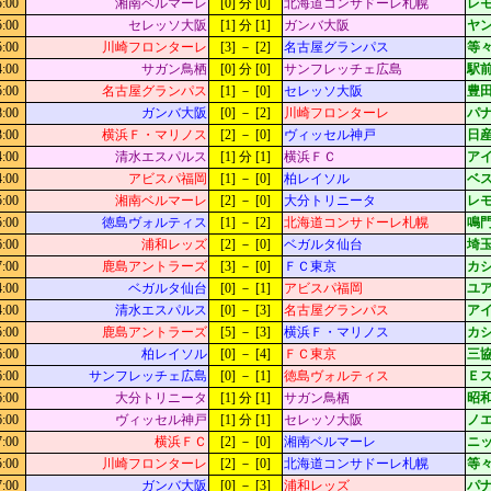
5:00
湘南ベルマーレ
[0] 分 [0]
北海道コンサドーレ札幌
レ
5:00
セレッソ大阪
[1] 分 [1]
ガンバ大阪
ヤ
5:00
川崎フロンターレ
[3] － [2]
名古屋グランパス
等々
4:00
サガン鳥栖
[0] 分 [0]
サンフレッチェ広島
駅
5:00
名古屋グランパス
[1] － [0]
セレッソ大阪
豊
8:00
ガンバ大阪
[0] － [2]
川崎フロンターレ
パ
3:00
横浜Ｆ・マリノス
[2] － [0]
ヴィッセル神戸
日
4:00
清水エスパルス
[1] 分 [1]
横浜ＦＣ
ア
4:00
アビスパ福岡
[1] － [0]
柏レイソル
ベ
5:00
湘南ベルマーレ
[2] － [0]
大分トリニータ
レ
5:00
徳島ヴォルティス
[1] － [2]
北海道コンサドーレ札幌
鳴門
6:00
浦和レッズ
[2] － [0]
ベガルタ仙台
埼
7:00
鹿島アントラーズ
[3] － [0]
ＦＣ東京
カシ
4:00
ベガルタ仙台
[0] － [1]
アビスパ福岡
ユ
4:00
清水エスパルス
[0] － [3]
名古屋グランパス
ア
5:00
鹿島アントラーズ
[5] － [3]
横浜Ｆ・マリノス
カシ
6:00
柏レイソル
[0] － [4]
ＦＣ東京
三
6:00
サンフレッチェ広島
[0] － [1]
徳島ヴォルティス
Ｅ
6:00
大分トリニータ
[1] 分 [1]
サガン鳥栖
昭
6:00
ヴィッセル神戸
[1] 分 [1]
セレッソ大阪
ノ
7:00
横浜ＦＣ
[2] － [0]
湘南ベルマーレ
ニッ
5:00
川崎フロンターレ
[2] － [0]
北海道コンサドーレ札幌
等々
7:00
ガンバ大阪
[0] － [3]
浦和レッズ
パ