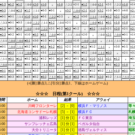
●1-3
●1-2
●1-2
○2-0
○1-0
○1-0
○2-1
●1-2
○2-1
○2-1
○1-0
○1-
△0-0
△2-2
△0-0
△2-2
×
●0-3
●2-3
●1-2
●0-3
●0-1
○3-2
○2-1
○1-0
○3-2
○1-0
●0-3
○4-0
○2-
△0-0
△1-1
△0-0
×
●0-1
●0-1
○1-0
○1-0
●0-1
●2-3
●1-2
○3-0
●1-2
○2-1
○2-0
△1-1
△2-2
△1-1
△0-0
△1
×
●0-1
●0-3
●1-2
○2-1
○2-1
●0-1
●0-1
○1-0
○1-0
△3-3
△0-0
△2-2
△1-1
△0-0
△0-0
△1
×
●1-3
●0-1
●3-4
○2-1
●1-2
●0-3
●1-2
●0-2
○2-1
○2-0
○2-1
○2-
△0-0
△0-0
△2-2
△0-0
×
●2-3
●0-2
●0-1
○1-0
●0-3
●0-1
●0-1
○2-0
○2-1
●0-1
○1-
△0-0
△1-1
△0-0
△0-0
△0-0
×
●0-1
○3-0
●1-3
●1-2
●2-3
○1-0
●1-2
○3-
△1-1
△0-0
△0-0
△0-0
△0-0
△0-0
△1-1
△1-1
×
●0-1
●0-2
●0-1
●0-1
●1-2
●0-1
○2-1
○1-0
●1-2
●1-2
○3-0
●1-5
○1-
△0-0
△1-1
△1-1
×
●1-2
●0-3
●0-2
○3-1
○3-0
●1-2
●0-1
●0-2
●0-3
○2-1
○3-
△1-1
△0-0
△2-2
△0-0
△1-1
×
●0-1
●1-2
●0-2
●0-2
●1-2
●0-1
●0-4
●0-2
●0-1
●1-2
○1-0
○2-1
○5-1
●1-2
●0-
△1-1
×
○1-0
●0-2
●0-5
●0-2
●0-1
●1-2
●1-2
●0-1
●1-3
●0-1
●2-3
○1-0
△0-0
△1-1
△1-1
△1-1
×
●0-1
●0-3
●0-1
●2-3
○2-1
●0-1
●1-3
●0-2
●1-2
●0-2
○1-0
●0-1
●1-
△1-1
△0-0
△1-1
△1-1
●0-5
●0-3
●0-5
●0-3
●0-2
●0-3
●0-1
●1-4
●0-3
●1-5
●0-2
○2-0
●1-2
△1-1
△1-1
△1-1
△2
(○[勝]:勝点3,△[引分]:勝点1、下線はホームゲーム)
☆☆☆ 日程(第1クール) ☆☆☆
時間
ホーム
結果
アウェイ
8:00
川崎フロンターレ
[2] － [0]
横浜Ｆ・マリノス
等々
4:00
北海道コンサドーレ札幌
[5] － [1]
横浜ＦＣ
札
4:00
浦和レッズ
[1] 分 [1]
ＦＣ東京
埼
4:00
サンフレッチェ広島
[1] 分 [1]
ベガルタ仙台
Ｅ
4:00
大分トリニータ
[1] 分 [1]
徳島ヴォルティス
昭