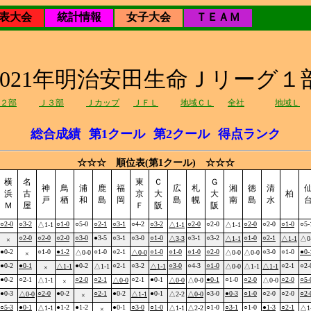
表大会
統計情報
女子大会
ＴＥＡＭ
2021年明治安田生命Ｊリーグ１
２部
Ｊ３部
Ｊカップ
ＪＦＬ
地域ＣＬ
全社
地域Ｌ
総合成績
第1クール
第2クール
得点ランク
☆☆☆ 順位表(第1クール) ☆☆☆
横
名
東
Ｃ
Ｇ
神
鳥
浦
鹿
福
広
札
湘
徳
清
浜
古
京
大
大
柏
戸
栖
和
島
岡
島
幌
南
島
水
Ｍ
屋
Ｆ
阪
阪
○2-0
○3-2
○1-0
○5-0
○2-1
○3-1
○4-2
○3-2
○2-0
○2-0
○2-0
○2-0
○1-0
○5-
△1-1
△1-1
△1-1
○2-0
○2-0
○2-0
○3-0
●3-5
○3-1
○3-0
○1-0
○3-1
○3-2
○1-0
○2-1
△3-3
△1-1
△1-1
△0
×
●0-2
○1-0
●1-2
○1-0
○2-1
○1-0
○1-0
○1-0
○2-0
○3-0
○1-0
●0-
△0-0
△0-0
△0-0
△0-0
×
●0-2
●0-1
●0-2
○2-1
○3-2
○3-0
○4-3
○1-0
○2-1
○2-
△1-1
△1-1
△1-1
△0-0
△1-1
△1-1
×
●0-2
○2-1
○2-0
○2-1
○2-1
●0-1
●0-1
○1-0
○2-0
○2-0
○5-
△1-1
△0-0
△0-0
△0-0
△0-0
×
●0-3
○2-0
●0-2
○2-1
●0-2
●0-1
○3-0
●0-3
○1-0
○2-0
○2-0
○2-
△0-0
△1-1
△2-2
△0-0
×
○5-3
●0-1
●1-2
●1-2
●0-1
○3-0
○1-0
○1-0
○3-1
○1-0
●1-3
○2-1
△1-1
△1-1
△2-2
△1
×