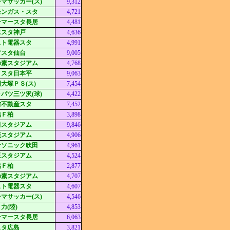
マサッカー(ス)
9,312
モンガス・スタ
4,721
ンマースタ長居
4,481
エスタ神戸
4,636
スト電器スタ
4,991
アスタ仙台
9,005
の素スタジアム
4,768
イスタ日本平
9,063
大塚ＰＳ(ス)
7,454
パツ三ツ沢(球)
4,422
前不動産スタ
7,452
協Ｆ柏
3,898
田スタジアム
9,846
産スタジアム
4,906
ナソニック吹田
4,961
玉スタジアム
4,524
協Ｆ柏
2,877
の素スタジアム
4,707
スト電器スタ
4,607
マサッカー(ス)
4,546
力(陸)
4,853
ンマースタ長居
6,063
スタ広島
3,821