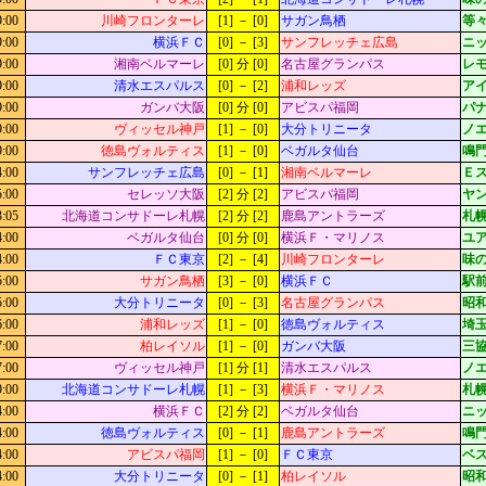
9:00
川崎フロンターレ
[1] － [0]
サガン鳥栖
等々
9:00
横浜ＦＣ
[0] － [3]
サンフレッチェ広島
ニッ
9:00
湘南ベルマーレ
[0] 分 [0]
名古屋グランパス
レ
9:00
清水エスパルス
[0] － [2]
浦和レッズ
ア
9:00
ガンバ大阪
[0] 分 [0]
アビスパ福岡
パ
9:00
ヴィッセル神戸
[1] － [0]
大分トリニータ
ノ
9:00
徳島ヴォルティス
[1] － [0]
ベガルタ仙台
鳴門
4:00
サンフレッチェ広島
[0] － [1]
湘南ベルマーレ
Ｅ
5:00
セレッソ大阪
[2] 分 [2]
アビスパ福岡
ヤ
3:05
北海道コンサドーレ札幌
[2] 分 [2]
鹿島アントラーズ
札
4:00
ベガルタ仙台
[0] 分 [0]
横浜Ｆ・マリノス
ユ
4:00
ＦＣ東京
[2] － [4]
川崎フロンターレ
味
5:00
サガン鳥栖
[3] － [0]
横浜ＦＣ
駅
5:00
大分トリニータ
[0] － [3]
名古屋グランパス
昭
6:00
浦和レッズ
[1] － [0]
徳島ヴォルティス
埼
7:00
柏レイソル
[1] － [0]
ガンバ大阪
三
7:00
ヴィッセル神戸
[1] 分 [1]
清水エスパルス
ノ
9:00
北海道コンサドーレ札幌
[1] － [3]
横浜Ｆ・マリノス
札
4:00
横浜ＦＣ
[2] 分 [2]
ベガルタ仙台
ニッ
4:00
徳島ヴォルティス
[0] － [1]
鹿島アントラーズ
鳴門
4:00
アビスパ福岡
[1] － [0]
ＦＣ東京
ベ
4:00
大分トリニータ
[0] － [1]
柏レイソル
昭