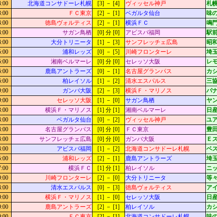
4:00
北海道コンサドーレ札幌
[3] － [4]
ヴィッセル神戸
札
3:00
ＦＣ東京
[2] － [1]
ベガルタ仙台
味
4:00
徳島ヴォルティス
[2] － [1]
横浜ＦＣ
鳴門
4:00
サガン鳥栖
[0] 分 [0]
アビスパ福岡
駅
4:00
大分トリニータ
[1] － [3]
サンフレッチェ広島
昭
5:00
浦和レッズ
[0] － [5]
川崎フロンターレ
埼
5:00
湘南ベルマーレ
[0] 分 [0]
セレッソ大阪
レ
6:00
鹿島アントラーズ
[0] － [1]
名古屋グランパス
カシ
6:00
柏レイソル
[1] － [2]
清水エスパルス
三
9:00
ガンバ大阪
[2] － [3]
横浜Ｆ・マリノス
パ
9:00
セレッソ大阪
[1] － [0]
サガン鳥栖
ヤ
3:00
横浜Ｆ・マリノス
[1] 分 [1]
湘南ベルマーレ
日
4:00
ベガルタ仙台
[0] － [2]
ヴィッセル神戸
ユ
4:00
名古屋グランパス
[0] 分 [0]
ＦＣ東京
豊
4:00
サンフレッチェ広島
[0] 分 [0]
ガンバ大阪
Ｅ
4:00
アビスパ福岡
[1] － [2]
北海道コンサドーレ札幌
ベ
5:00
浦和レッズ
[2] － [1]
鹿島アントラーズ
埼
7:00
横浜ＦＣ
[1] 分 [1]
柏レイソル
ニッ
9:00
川崎フロンターレ
[2] － [0]
大分トリニータ
等々
4:00
清水エスパルス
[0] － [3]
徳島ヴォルティス
ア
9:00
横浜Ｆ・マリノス
[1] － [0]
セレッソ大阪
日
9:00
鹿島アントラーズ
[2] － [1]
柏レイソル
カシ
9:00
ＦＣ東京
[2] － [1]
北海道コンサドーレ札幌
味