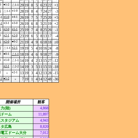
0
●1-2
△1-1
29
19
8
5
6
23
22
+1
1
○1-0
△1-1
28
19
8
4
7
24
27
-3
○1-0
○4-1
-1
26
19
7
5
7
25
20
+5
○3-1
○3-0
-1
26
19
6
8
5
21
19
+2
1
○2-0
○5-1
25
19
7
4
8
25
26
-1
0
○2-1
○2-0
23
19
6
5
8
13
17
-4
1
○2-0
●0-2
21
19
4
9
6
18
18
±0
0
○2-1
△1-1
19
19
5
4
10
16
24
-8
2
●0-1
△1-1
18
19
4
6
9
18
27
-9
1
○1-0
△1-1
14
19
4
2
13
15
27
-12
○2-1
△2-2
14
19
3
5
11
15
33
-18
2
○2-1
13
19
3
4
12
13
28
-15
×
●1-2
-2
7
19
1
4
14
12
48
-36
×
開催場所
観客
力(陸)
4,868
幌ドーム
11,897
玉スタジアム
4,943
スタ広島
8,820
和電工ドーム大分
7,012