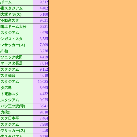
幌ドーム
9,512
の素スタジアム
4,402
大塚ＰＳ(ス)
5,180
前不動産スタ
9,631
和電工ドーム大分
6,231
玉スタジアム
4,679
モンガス・スタ
3,585
マサッカー(ス)
7,809
協Ｆ柏
3,236
ナソニック吹田
4,459
ンマースタ長居
7,014
産スタジアム
9,152
アスタ仙台
4,619
田スタジアム
15,035
スタ広島
8,665
スト電器スタ
4,432
玉スタジアム
9,975
パツ三ツ沢(球)
3,941
力(陸)
9,810
イスタ日本平
7,464
産スタジアム
7,980
マサッカー(ス)
4,550
の素スタジアム
6,236