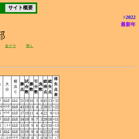
サイト概要
>2022
最新年
部
全クラ
県Ｌ
得
横
試
引
総
総
仙
大
勝
勝
負
失
浜
合
分
得
失
台
分
点
数
数
点
Ｃ
数
数
点
点
差
1
○2-0
○3-1
51
19
16
3
0
45
13
+32
○1-0
○5-0
-0
43
19
13
4
2
39
17
+22
1
○3-0
○3-0
37
19
11
4
4
22
9
+13
0
○1-0
○5-0
34
19
9
7
3
29
18
+11
0
○3-0
△1-1
33
19
9
6
4
23
10
+13
0
○3-2
○2-0
31
19
9
4
6
22
22
±0
○3-0
-1
△0-0
29
19
8
5
6
28
21
+7