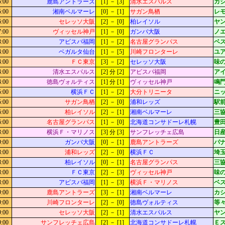
5:00
鹿島アントラーズ
[1] － [3]
清水エスパルス
カシ
5:00
湘南ベルマーレ
[0] － [1]
サガン鳥栖
レ
6:00
セレッソ大阪
[2] － [0]
柏レイソル
ヤ
7:00
ヴィッセル神戸
[1] － [0]
ガンバ大阪
ノ
3:00
アビスパ福岡
[1] － [2]
名古屋グランパス
ベ
4:00
ベガルタ仙台
[1] － [5]
川崎フロンターレ
ユ
4:00
ＦＣ東京
[3] － [2]
セレッソ大阪
味
4:00
清水エスパルス
[2] 分 [2]
アビスパ福岡
ア
4:00
徳島ヴォルティス
[1] 分 [1]
ヴィッセル神戸
鳴門
5:00
横浜ＦＣ
[1] － [2]
大分トリニータ
ニッ
5:00
サガン鳥栖
[2] － [0]
浦和レッズ
駅
6:00
柏レイソル
[2] － [1]
湘南ベルマーレ
三
6:00
名古屋グランパス
[1] － [0]
北海道コンサドーレ札幌
豊
3:00
横浜Ｆ・マリノス
[3] 分 [3]
サンフレッチェ広島
日
9:00
ガンバ大阪
[0] － [1]
鹿島アントラーズ
パ
8:00
浦和レッズ
[2] － [0]
横浜ＦＣ
埼
8:00
柏レイソル
[0] － [1]
名古屋グランパス
三
8:00
ＦＣ東京
[2] － [3]
ヴィッセル神戸
味
8:00
アビスパ福岡
[1] － [3]
横浜Ｆ・マリノス
ベ
9:00
鹿島アントラーズ
[3] － [1]
湘南ベルマーレ
カシ
9:00
川崎フロンターレ
[2] － [0]
徳島ヴォルティス
等々
9:00
セレッソ大阪
[2] － [1]
清水エスパルス
ヤ
9:00
サンフレッチェ広島
[2] － [1]
北海道コンサドーレ札幌
Ｅ