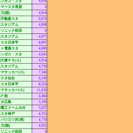
モンガス・スタ
4,956
ンマースタ長居
0
力(陸)
4,954
前不動産スタ
6,679
田スタジアム
4,898
ナソニック吹田
0
産スタジアム
4,977
イスタ日本平
8,097
スト電器スタ
4,688
モンガス・スタ
4,943
大塚ＰＳ(ス)
4,954
玉スタジアム
4,750
マサッカー(ス)
7,346
アスタ仙台
6,249
イスタ日本平
8,524
マサッカー(ス)
11,630
協Ｆ柏
4,484
スタ広島
3,190
和電工ドーム大分
5,037
エスタ神戸
4,333
パツ三ツ沢(球)
4,770
力(陸)
4,932
ナソニック吹田
0