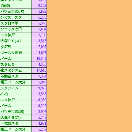
力(陸)
9,173
パツ三ツ沢(球)
1,899
モンガス・スタ
5,285
イスタ日本平
5,548
ナソニック吹田
5,604
エスタ神戸
5,180
大塚ＰＳ(ス)
3,515
スタ広島
7,085
ンマースタ長居
4,607
幌ドーム
10,342
アスタ仙台
4,355
の素スタジアム
17,615
前不動産スタ
7,334
和電工ドーム大分
5,919
玉スタジアム
9,972
協Ｆ柏
5,555
エスタ神戸
8,350
幌ドーム
9,222
パツ三ツ沢(球)
2,997
大塚ＰＳ(ス)
5,748
スト電器スタ
4,981
和電工ドーム大分
5,237