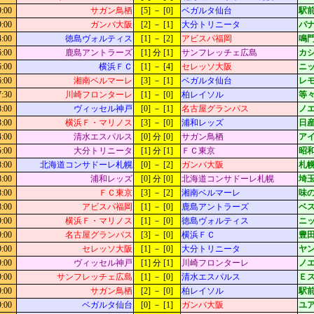
9:00
サガン鳥栖
[5] － [0]
ベガルタ仙台
駅
9:00
ガンバ大阪
[2] － [1]
大分トリニータ
パ
4:00
徳島ヴォルティス
[1] － [2]
アビスパ福岡
鳴門
6:00
鹿島アントラーズ
[1] 分 [1]
サンフレッチェ広島
カシ
6:00
横浜ＦＣ
[1] － [4]
セレッソ大阪
ニッ
6:00
湘南ベルマーレ
[3] － [1]
ベガルタ仙台
レ
7:30
川崎フロンターレ
[1] － [0]
柏レイソル
等々
8:00
ヴィッセル神戸
[0] － [1]
名古屋グランパス
ノ
3:00
横浜Ｆ・マリノス
[3] － [0]
浦和レッズ
日
4:00
清水エスパルス
[0] 分 [0]
サガン鳥栖
ア
5:00
大分トリニータ
[1] 分 [1]
ＦＣ東京
昭
8:00
北海道コンサドーレ札幌
[0] － [2]
ガンバ大阪
札幌
8:00
浦和レッズ
[0] 分 [0]
北海道コンサドーレ札幌
埼
8:00
ＦＣ東京
[3] － [2]
湘南ベルマーレ
味
8:00
アビスパ福岡
[1] － [0]
鹿島アントラーズ
ベ
9:00
横浜Ｆ・マリノス
[1] － [0]
徳島ヴォルティス
ニッ
9:00
名古屋グランパス
[3] － [0]
横浜ＦＣ
豊
9:00
セレッソ大阪
[1] － [0]
大分トリニータ
ヤ
9:00
ヴィッセル神戸
[1] 分 [1]
川崎フロンターレ
ノ
9:00
サンフレッチェ広島
[1] － [0]
清水エスパルス
Ｅ
9:00
サガン鳥栖
[2] － [0]
柏レイソル
駅
9:00
ベガルタ仙台
[0] － [1]
ガンバ大阪
ユ