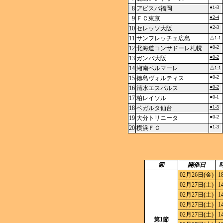
●1-3
8
アビスパ福岡
●2-4
9
ＦＣ東京
●2-3
10
セレッソ大阪
11
サンフレッチェ広島
△1-1
●0-2
12
北海道コンサドーレ札幌
●0-2
13
ガンバ大阪
14
湘南ベルマーレ
△1-1
●0-2
15
徳島ヴォルティス
●0-2
16
清水エスパルス
●0-1
17
柏レイソル
●1-5
18
ベガルタ仙台
●0-2
19
大分トリニータ
●1-3
20
横浜ＦＣ
節
開催日
02月26日(金)
1
02月27日(土)
1
02月27日(土)
1
02月27日(土)
1
02月27日(土)
1
第1節