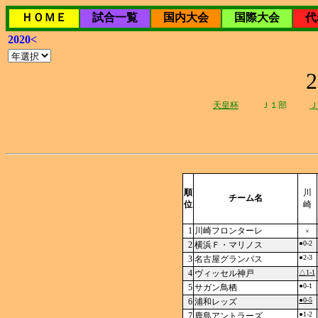
ＨＯＭＥ
試合一覧
国内大会
国際大会
代
2020<
天皇杯
Ｊ１部
Ｊ
順
川
チーム名
位
崎
1
川崎フロンターレ
×
●0-2
2
横浜Ｆ・マリノス
●2-3
3
名古屋グランパス
4
ヴィッセル神戸
△1-1
●0-1
5
サガン鳥栖
●0-5
6
浦和レッズ
●1-2
7
鹿島アントラーズ