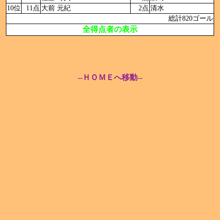
10位
11点
大前 元紀
2点
清水
総計820ゴール
全得点者の表示
--ＨＯＭＥへ移動--