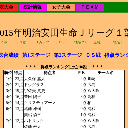
表大会
統計情報
女子大会
ＴＥＡＭ
2015年明治安田生命Ｊリーグ１
２部
Ｊ３部
Ｊカップ
ＪＦＬ
地域ＣＬ
全社
地域Ｌ
総合成績
第1ステージ
第2ステージ
ＣＳ戦
得点ラン
＊＊＊ 得点ランキング(上位10名) ＊＊＊
順位
得点
得点者
ＰＫ
チーム名
1位
23点
大久保 嘉人
2点
川崎
2位
21点
ドウグラス
2点
広島
3位
19点
宇佐美 貴史
2点
Ｇ大阪
4位
16点
豊田 陽平
3点
鳥栖
5位
14点
クリスティアーノ
2点
柏
6位
13点
武藤 雄樹
0点
浦和
興梠 慎三
1点
浦和
7位
12点
パトリック
0点
Ｇ大阪
佐藤 寿人
0点
広島