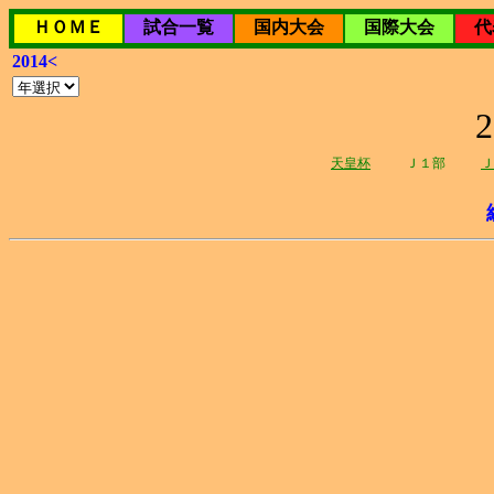
ＨＯＭＥ
試合一覧
国内大会
国際大会
代
2014<
天皇杯
Ｊ１部
Ｊ