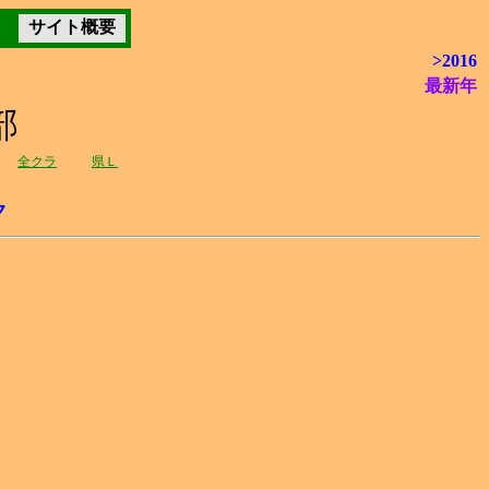
サイト概要
>2016
最新年
部
全クラ
県Ｌ
ク