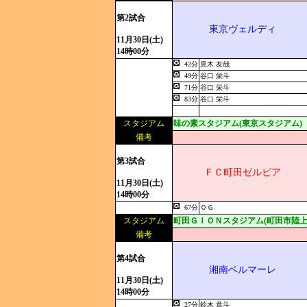
第2試合
東京ヴェルディ
11月30日(土)
14時00分
42分
見木 友哉
49分
谷口 栄斗
71分
谷口 栄斗
83分
谷口 栄斗
スタジアム
味の素スタジアム(東京スタジアム)
備考
第3試合
ＦＣ町田ゼルビア
11月30日(土)
14時00分
67分
ＯＧ
スタジアム
町田ＧＩＯＮスタジアム(町田市陸上
備考
第4試合
湘南ベルマーレ
11月30日(土)
14時00分
27分
鈴木 章斗