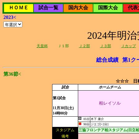
ＨＯＭＥ
試合一覧
国内大会
国際大会
代表
2023<
2024年
天皇杯
Ｊ１部
Ｊ２部
Ｊ３部
Ｊカップ
総合成績
第1ク
第36節<
☆☆☆ 日程
試合
ホームチーム
第1試合
柏レイソル
11月30日(土)
14時00分
05分
木下 康介
90分
ジエゴ[+2分]
スタジアム
三協フロンテア柏スタジアム(日立柏
備考