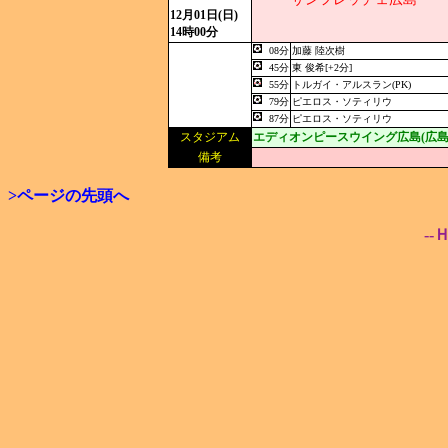
12月01日(日)
14時00分
08分
加藤 陸次樹
45分
東 俊希[+2分]
55分
トルガイ・アルスラン(PK)
79分
ピエロス・ソティリウ
87分
ピエロス・ソティリウ
スタジアム
エディオンピースウイング広島(広島
備考
>ページの先頭へ
--