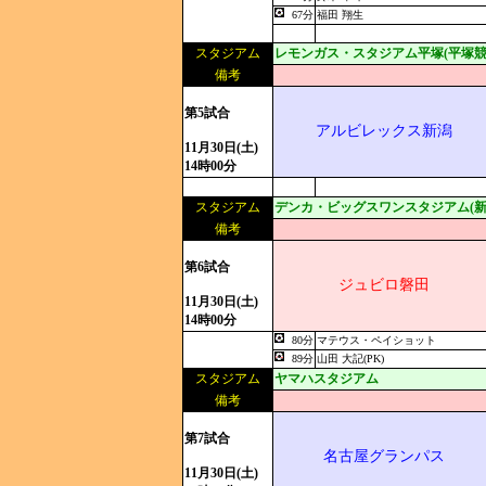
67分
福田 翔生
スタジアム
レモンガス・スタジアム平塚(平塚競
備考
第5試合
アルビレックス新潟
11月30日(土)
14時00分
スタジアム
デンカ・ビッグスワンスタジアム(新
備考
第6試合
ジュビロ磐田
11月30日(土)
14時00分
80分
マテウス・ペイショット
89分
山田 大記(PK)
スタジアム
ヤマハスタジアム
備考
第7試合
名古屋グランパス
11月30日(土)