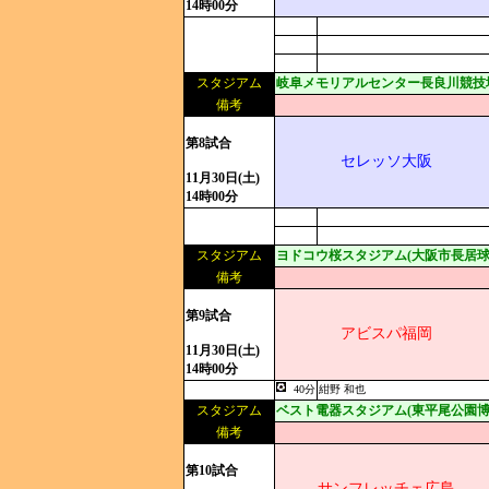
14時00分
スタジアム
岐阜メモリアルセンター長良川競技
備考
第8試合
セレッソ大阪
11月30日(土)
14時00分
スタジアム
ヨドコウ桜スタジアム(大阪市長居球
備考
第9試合
アビスパ福岡
11月30日(土)
14時00分
40分
紺野 和也
スタジアム
ベスト電器スタジアム(東平尾公園博
備考
第10試合
サンフレッチェ広島