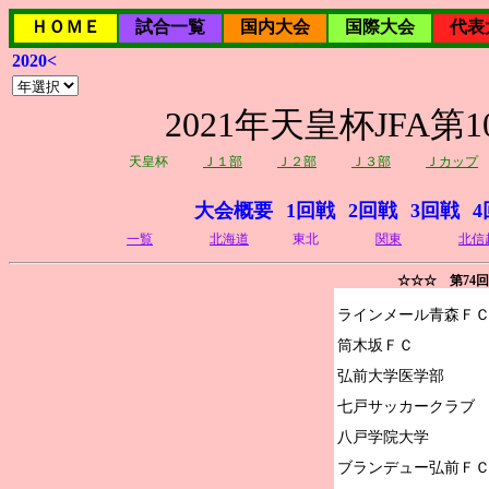
ＨＯＭＥ
試合一覧
国内大会
国際大会
代表
2020<
2021年天皇杯JFA
天皇杯
Ｊ１部
Ｊ２部
Ｊ３部
Ｊカップ
大会概要
1回戦
2回戦
3回戦
4
一覧
北海道
東北
関東
北信
☆☆☆ 第74
ラインメール青森ＦＣ
筒木坂ＦＣ

弘前大学医学部

七戸サッカークラブ

八戸学院大学

ブランデュー弘前ＦＣ