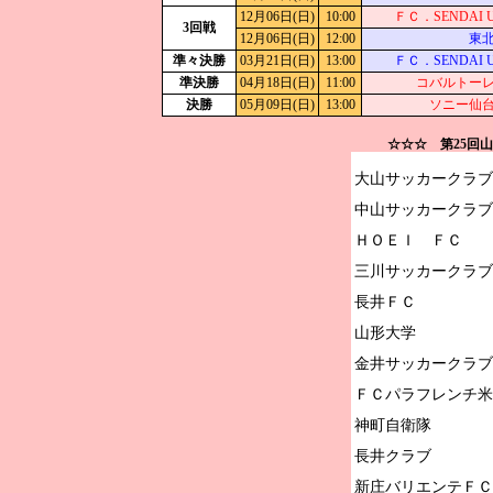
12月06日(日)
10:00
ＦＣ．SENDAI U
3回戦
12月06日(日)
12:00
東
準々決勝
03月21日(日)
13:00
ＦＣ．SENDAI U
準決勝
04月18日(日)
11:00
コバルトー
決勝
05月09日(日)
13:00
ソニー仙
☆☆☆ 第25回
大山サッカークラブ

中山サッカークラブ

ＨＯＥＩ　ＦＣ

三川サッカークラブ

長井ＦＣ

山形大学

金井サッカークラブ

ＦＣパラフレンチ米
神町自衛隊

長井クラブ

新庄バリエンテＦＣ
