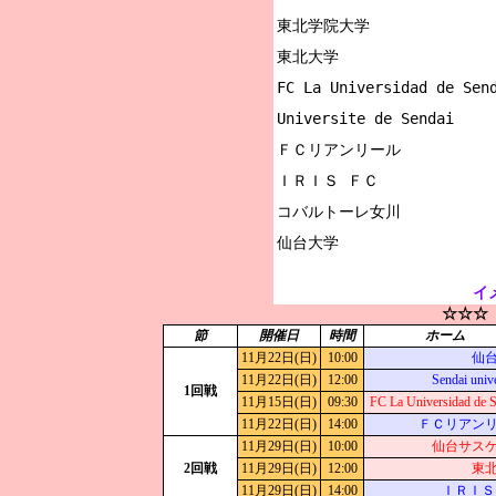
東北学院大学

東北大学

FC La Universidad de Send
Universite de Sendai

ＦＣリアンリール

ＩＲＩＳ ＦＣ

コバルトーレ女川

イ
☆☆☆
節
開催日
時間
ホーム
11月22日(日)
10:00
仙
11月22日(日)
12:00
Sendai unive
1回戦
11月15日(日)
09:30
FC La Universidad de 
11月22日(日)
14:00
ＦＣリアン
11月29日(日)
10:00
仙台サス
2回戦
11月29日(日)
12:00
東
11月29日(日)
14:00
ＩＲＩＳ