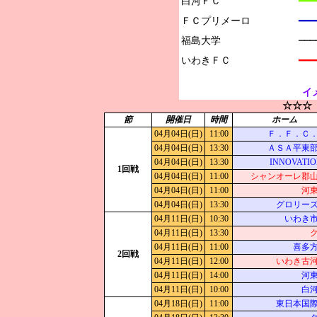
白河ＦＣ

━━━
ＦＣプリメーロ

━━
福島大学

──
━━━
イ
☆☆☆
節
開催日
時間
ホーム
04月04日(日)
11:00
Ｆ．Ｆ．Ｃ
04月04日(日)
13:30
ＡＳＡ平東
04月04日(日)
13:30
INNOVATIO
1回戦
04月04日(日)
11:00
シャンオーレ郡
04月04日(日)
11:00
河
04月04日(日)
13:30
グロリー
04月11日(日)
10:30
いわき
04月11日(日)
13:30
04月11日(日)
11:00
喜多
2回戦
04月11日(日)
12:00
いわき古
04月11日(日)
14:00
河
04月11日(日)
10:00
白
04月18日(日)
11:00
東日本国