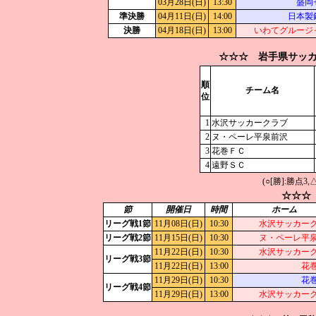
03月28日(日)
13:30
盛岡
準決勝
04月11日(日)
14:00
日本製
決勝
04月18日(日)
13:00
いわてグルージ
☆☆☆ 岩手県サッカ
順
チーム名
位
1
水沢サッカークラブ
2
ヌ・ペーレ平泉前沢
3
花巻ＦＣ
4
遠野ＳＣ
(○[勝]:勝点3,
☆☆☆
節
開催日
時間
ホーム
リーグ戦1節
11月08日(日)
10:30
水沢サッカー
リーグ戦2節
11月15日(日)
10:30
ヌ・ペーレ平
11月22日(日)
10:30
水沢サッカー
リーグ戦3節
11月22日(日)
13:00
花
11月29日(日)
10:30
花
リーグ戦4節
11月29日(日)
13:00
水沢サッカー