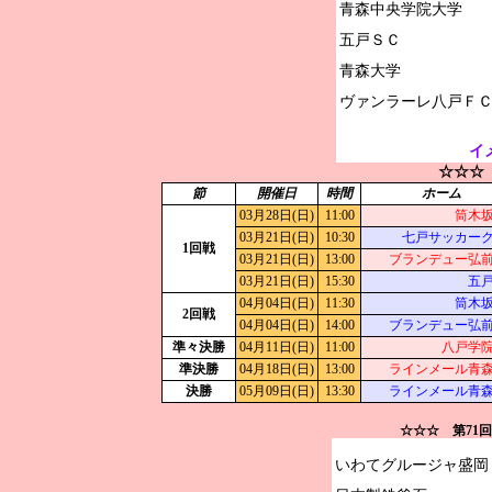
青森中央学院大学

五戸ＳＣ

青森大学

イ
☆☆☆
節
開催日
時間
ホーム
03月28日(日)
11:00
筒木
03月21日(日)
10:30
七戸サッカー
1回戦
03月21日(日)
13:00
ブランデュー弘
03月21日(日)
15:30
五
04月04日(日)
11:30
筒木
2回戦
04月04日(日)
14:00
ブランデュー弘
準々決勝
04月11日(日)
11:00
八戸学
準決勝
04月18日(日)
13:00
ラインメール青
決勝
05月09日(日)
13:30
ラインメール青
☆☆☆ 第71
いわてグルージャ盛岡
