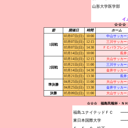
イ
☆☆☆
節
開催日
時間
ホーム
03月07日(日)
10:00
中山サッカー
03月07日(日)
12:15
三川サッカー
1回戦
03月07日(日)
14:30
ＦＣパラフレン
03月14日(日)
10:00
長井
03月14日(日)
12:15
大山サッカー
03月21日(日)
11:00
三川サッカー
2回戦
03月14日(日)
14:30
金井サッカー
03月21日(日)
13:30
長井
04月25日(日)
11:00
大山サッカー
準決勝
04月25日(日)
13:30
金井サッカー
決勝
05月09日(日)
11:00
大山サッカー
☆☆☆ 福島民報杯・ＮＨ
福島ユナイテッドＦＣ

───
東日本国際大学

──