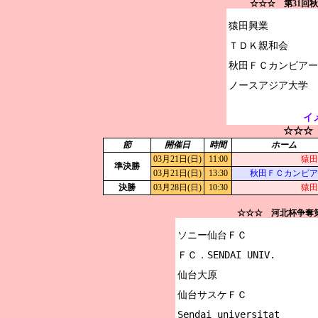
☆☆☆ 第31回
猿田興業

ＴＤＫ親和会

秋田ＦＣカンビアー
イ
☆☆☆
節
開催日
時間
ホーム
03月21日(日)
11:00
猿田
準決勝
03月21日(日)
13:30
秋田ＦＣカンビア
決勝
03月28日(日)
10:30
猿田
☆☆☆ 河北杯争奪
ソニー仙台ＦＣ

ＦＣ．SENDAI UNIV.

仙台大原

仙台サスケＦＣ

Sendai universitat
