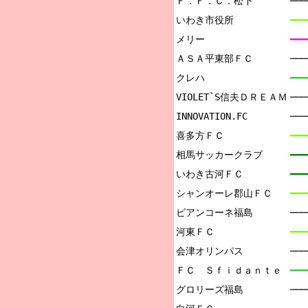
Ｆ．Ｆ．Ｃ．松下

──
いわき市役所

━━━
メリー

━━
ＡＳＡ平東部ＦＣ

──
クレハ

━━━
VIOLET`S信夫ＤＲＥＡＭ

──
INNOVATION.FC

──
喜多方ＦＣ

━━━
相馬サッカークラブ

━━
いわき古河ＦＣ

━━━
シャンオーレ郡山ＦＣ

━━━
ビアンコーネ福島

──
河東ＦＣ

━━━
会津オリンパス

──
ＦＣ　Ｓｆｉｄａｎｔｅ

━━
グロリーズ福島

──