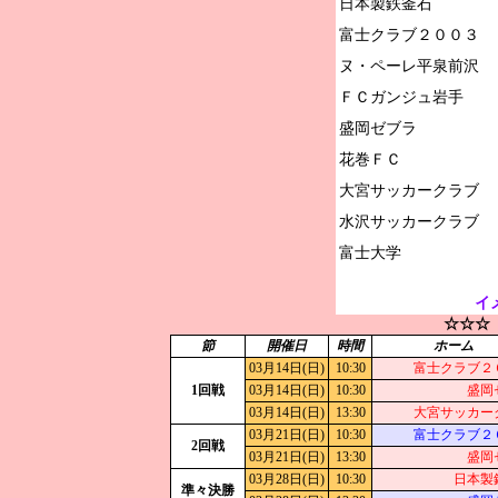
日本製鉄釜石

富士クラブ２００３

ヌ・ペーレ平泉前沢

ＦＣガンジュ岩手

盛岡ゼブラ

花巻ＦＣ

大宮サッカークラブ

水沢サッカークラブ

イ
☆☆☆
節
開催日
時間
ホーム
03月14日(日)
10:30
富士クラブ２
1回戦
03月14日(日)
10:30
盛岡
03月14日(日)
13:30
大宮サッカー
03月21日(日)
10:30
富士クラブ２
2回戦
03月21日(日)
13:30
盛岡
03月28日(日)
10:30
日本製
準々決勝