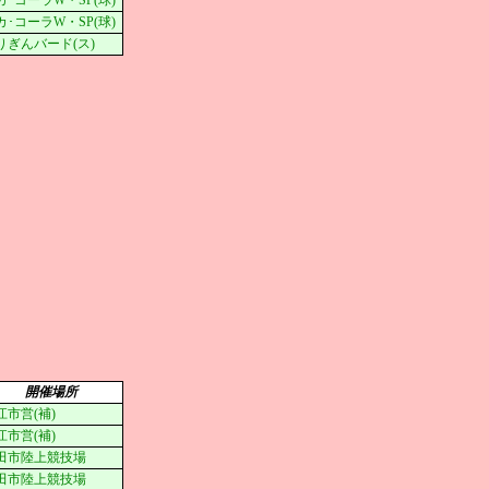
カ･コーラW・SP(球)
カ･コーラW・SP(球)
りぎんバード(ス)
開催場所
江市営(補)
江市営(補)
田市陸上競技場
田市陸上競技場