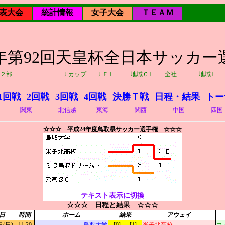
表大会
統計情報
女子大会
ＴＥＡＭ
12年第92回天皇杯全日本サッカー
２部
Ｊカップ
ＪＦＬ
地域ＣＬ
全社
地域Ｌ
1回戦
2回戦
3回戦
4回戦
決勝Ｔ戦
日程・結果
トー
関東
北信越
東海
関西
中国
四国
☆☆☆ 平成24年度鳥取県サッカー選手権 ☆☆☆
テキスト表示に切換
☆☆☆ 日程と結果 ☆☆☆
日
時間
ホーム
結果
アウェイ