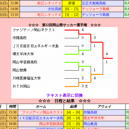
日(日)
11:00
松江シティＦＣ
辞退
立正大淞南高校
島
日(日)
14:00
大社高校
[0] － [5]
デッツォーラ島根
島
日(日)
13:10
松江シティＦＣ
[3] － [2]
デッツォーラ島根
島
☆☆☆ 第32回岡山県サッカー選手権 ☆☆☆
テキスト表示に切換
☆☆☆ 日程と結果 ☆☆☆
日
時間
ホーム
結果
アウェイ
(日)
15:30
ファジアーノ岡山ネクスト
[4] － [0]
作陽高校
岡
(日)
15:30
ＪＸ日鉱日石エネルギー水島
[0] － [4]
環太平洋大学
岡
(日)
18:00
岡山学芸館高校
[3] － [0]
岡山教員
岡