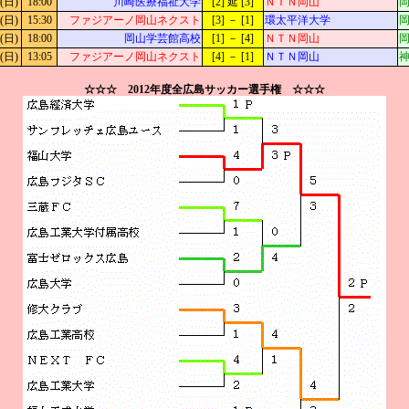
(日)
18:00
川崎医療福祉大学
[2] 延 [3]
ＮＴＮ岡山
岡
(日)
15:30
ファジアーノ岡山ネクスト
[3] － [1]
環太平洋大学
岡
(日)
18:00
岡山学芸館高校
[1] － [4]
ＮＴＮ岡山
岡
(日)
13:05
ファジアーノ岡山ネクスト
[4] － [1]
ＮＴＮ岡山
☆☆☆ 2012年度全広島サッカー選手権 ☆☆☆