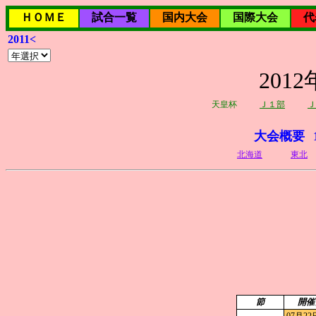
ＨＯＭＥ
試合一覧
国内大会
国際大会
代
2011<
20
天皇杯
Ｊ１部
Ｊ
大会概要
北海道
東北
節
開催