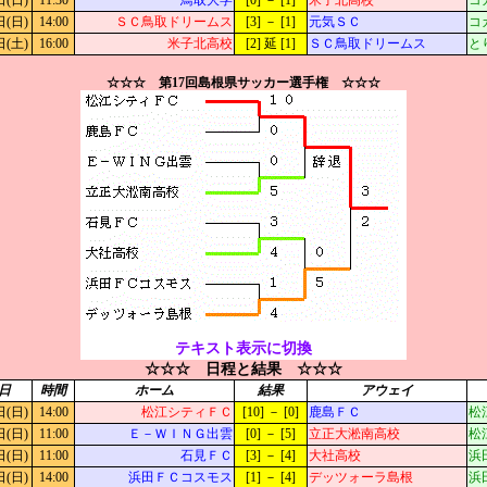
日(日)
11:30
鳥取大学
[0] － [1]
米子北高校
コ
日(日)
14:00
ＳＣ鳥取ドリームス
[3] － [1]
元気ＳＣ
コ
日(土)
16:00
米子北高校
[2] 延 [1]
ＳＣ鳥取ドリームス
と
☆☆☆ 第17回島根県サッカー選手権 ☆☆☆
テキスト表示に切換
☆☆☆ 日程と結果 ☆☆☆
日
時間
ホーム
結果
アウェイ
日(日)
14:00
松江シティＦＣ
[10] － [0]
鹿島ＦＣ
松
日(日)
11:00
Ｅ－ＷＩＮＧ出雲
[0] － [5]
立正大淞南高校
松
日(日)
11:00
石見ＦＣ
[3] － [4]
大社高校
浜
日(日)
14:00
浜田ＦＣコスモス
[1] － [4]
デッツォーラ島根
浜