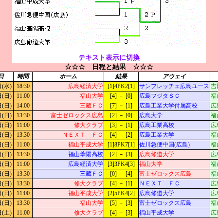
テキスト表示に切換
☆☆☆ 日程と結果 ☆☆☆
日
時間
ホーム
結果
アウェイ
日(水)
18:30
広島経済大学
[1]4PK2[1]
サンフレッチェ広島ユース
吉
日(日)
11:00
福山大学
[4] － [0]
広島フジタＳＣ
福
日(日)
14:00
三蔵ＦＣ
[7] － [1]
広島工業大学付属高校
広
日(日)
13:30
富士ゼロックス広島
[2] － [0]
広島大学
福
日(日)
11:00
修大クラブ
[3] － [1]
広島工業高校
広
日(日)
13:30
ＮＥＸＴ ＦＣ
[4] － [2]
広島工業大学
福
日(日)
11:00
福山平成大学
[1]8PK7[1]
佐川急便中国(広島)
福
日(日)
13:30
福山葦陽高校
[2] － [3]
広島修道大学
広
日(日)
11:00
広島経済大学
[3]3PK4[3]
福山大学
福
日(日)
13:30
三蔵ＦＣ
[0] － [4]
富士ゼロックス広島
福
日(日)
13:30
修大クラブ
[4] － [1]
ＮＥＸＴ ＦＣ
広
日(日)
11:00
福山平成大学
[2]5PK4[2]
広島修道大学
広
日(日)
13:30
福山大学
[5] － [3]
富士ゼロックス広島
福
日(土)
11:00
修大クラブ
[4] － [3]
福山平成大学
広