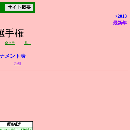
サイト概要
>2013
最新年
選手権
全クラ
県Ｌ
ナメント表
九州
開催場所