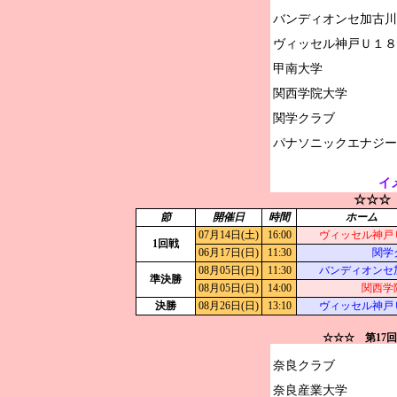
バンディオンセ加古川

ヴィッセル神戸Ｕ１８

甲南大学

関西学院大学

関学クラブ

イ
☆☆☆
節
開催日
時間
ホーム
07月14日(土)
16:00
ヴィッセル神戸
1回戦
06月17日(日)
11:30
関学
08月05日(日)
11:30
バンディオンセ
準決勝
08月05日(日)
14:00
関西学
決勝
08月26日(日)
13:10
ヴィッセル神戸
☆☆☆ 第17
奈良クラブ

奈良産業大学
