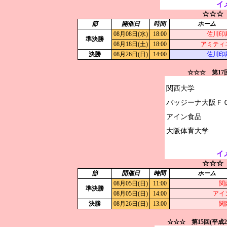
イ
☆☆☆
節
開催日
時間
ホーム
08月08日(水)
18:00
佐川印
準決勝
08月18日(土)
18:00
アミティ
決勝
08月26日(日)
14:00
佐川印
☆☆☆ 第1
関西大学

バッジーナ大阪ＦＣ
アイン食品

イ
☆☆☆
節
開催日
時間
ホーム
08月05日(日)
11:00
関
準決勝
08月05日(日)
14:00
アイ
決勝
08月26日(日)
13:00
関
☆☆☆ 第15回(平成