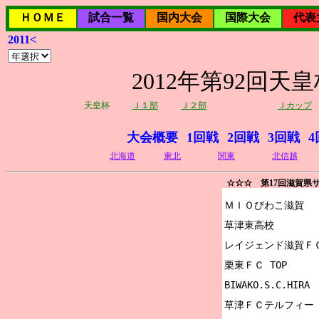
ＨＯＭＥ
試合一覧
国内大会
国際大会
代表
2011<
2012年第92回
天皇杯
Ｊ１部
Ｊ２部
Ｊカップ
大会概要
1回戦
2回戦
3回戦
4
北海道
東北
関東
北信越
☆☆☆ 第17回滋賀県
ＭＩＯびわこ滋賀

草津東高校

レイジェンド滋賀ＦＣ
栗東ＦＣ TOP

BIWAKO.S.C.HIRA

草津ＦＣテルフィー
