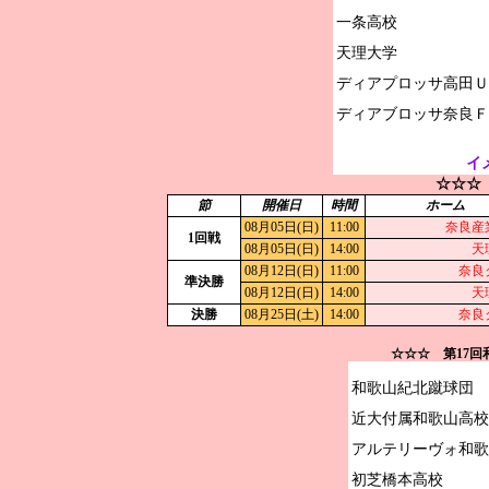
一条高校

天理大学

ディアプロッサ高田Ｕ
イ
☆☆☆
節
開催日
時間
ホーム
08月05日(日)
11:00
奈良産
1回戦
08月05日(日)
14:00
天
08月12日(日)
11:00
奈良
準決勝
08月12日(日)
14:00
天
決勝
08月25日(土)
14:00
奈良
☆☆☆ 第17
和歌山紀北蹴球団

近大付属和歌山高校

アルテリーヴォ和歌