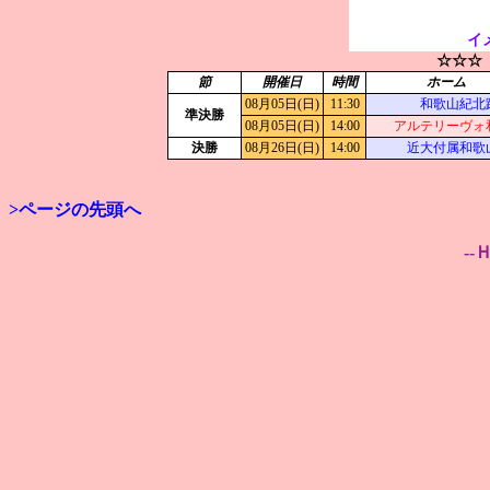
イ
☆☆☆
節
開催日
時間
ホーム
08月05日(日)
11:30
和歌山紀北
準決勝
08月05日(日)
14:00
アルテリーヴォ
決勝
08月26日(日)
14:00
近大付属和歌
>ページの先頭へ
--