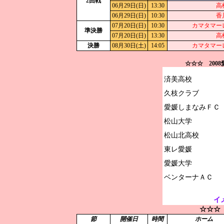
2回戦
06月29日(日)
13:30
高
06月29日(日)
10:30
香
07月20日(日)
10:30
カマタマー
準決勝
07月20日(日)
13:30
高
決勝
08月30日(土)
14:05
カマタマー
☆☆☆ 200
済美高校

久枝クラブ

愛媛しまなみＦＣ

松山大学

松山北高校

東レ愛媛

愛媛大学

イ
☆☆☆
節
開催日
時間
ホーム