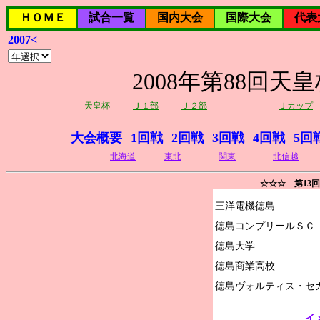
ＨＯＭＥ
試合一覧
国内大会
国際大会
代表
2007<
2008年第88回
天皇杯
Ｊ１部
Ｊ２部
Ｊカップ
大会概要
1回戦
2回戦
3回戦
4回戦
5回
北海道
東北
関東
北信越
☆☆☆ 第13
三洋電機徳島

徳島コンプリールＳＣ

徳島大学

徳島商業高校

イ