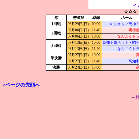
イ
☆☆☆
節
開催日
時間
ホーム
1回戦
06月29日(日)
09:00
auショップ天神
07月06日(日)
11:40
明徳
2回戦
07月06日(日)
10:00
なんこくト
07月13日(日)
10:00
高知トヨペット・昭
3回戦
07月13日(日)
11:40
なんこくト
07月27日(日)
10:00
準決勝
07月27日(日)
11:40
高知
決勝
08月24日(日)
13:00
>ページの先頭へ
--