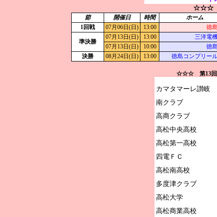
☆☆☆
節
開催日
時間
ホーム
1回戦
07月06日(日)
13:00
徳
07月13日(日)
13:00
三洋電
準決勝
07月13日(日)
10:00
徳
決勝
08月24日(日)
13:00
徳島コンプリー
☆☆☆ 第13
カマタマーレ讃岐

南クラブ

高商クラブ

高松中央高校

高松第一高校

四電ＦＣ

高松南高校

多度津クラブ

高松大学

高松商業高校
