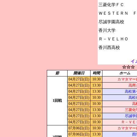
三菱化学ＦＣ

ＷＥＳＴＥＲＮ　Ｆ
尽誠学園高校

香川大学

Ｒ－ＶＥＬＨＯ

イ
☆☆☆
節
開催日
時間
ホーム
04月27日(日)
10:30
カマタマー
04月27日(日)
13:30
高商
04月27日(日)
13:30
高松第
04月27日(日)
10:30
高松
1回戦
04月27日(日)
10:30
高
04月27日(日)
13:30
三菱化
04月27日(日)
13:30
尽誠学
04月27日(日)
10:30
Ｒ－ＶＥ
07月06日(日)
10:30
カマタマー
07月06日(日)
13:30
四