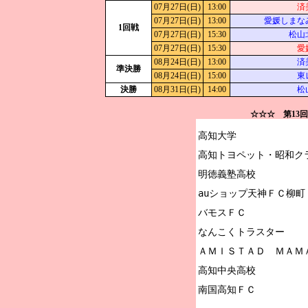
07月27日(日)
13:00
済
07月27日(日)
13:00
愛媛しまな
1回戦
07月27日(日)
15:30
松山
07月27日(日)
15:30
愛
08月24日(日)
13:00
済
準決勝
08月24日(日)
15:00
東
決勝
08月31日(日)
14:00
松
☆☆☆ 第13
高知大学

高知トヨペット・昭和クラ
明徳義塾高校

auショップ天神ＦＣ柳町

バモスＦＣ

なんこくトラスター

ＡＭＩＳＴＡＤ　ＭＡＭＡ
高知中央高校
