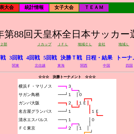
表大会
統計情報
女子大会
ＴＥＡＭ
08年第88回天皇杯全日本サッカー
２部
Ｊカップ
ＪＦＬ
地域ＣＬ
全社
地域Ｌ
回戦
3回戦
4回戦
5回戦
決勝Ｔ戦
日程・結果
トーナ
関東
北信越
東海
関西
中国
四国
☆☆☆ 決勝トーナメント ☆☆☆
横浜Ｆ・マリノス

━━━┓
３
┗━━
┐
サガン鳥栖

───┘１　│０
┏━━┓
ガンバ大阪

━━━┓
２　
┃
１Ｅ
┃
┗━━┛　　┃
名古屋グランパス

───┘１　　　　
┃
１Ｅ
┗━━
清水エスパルス

───┐１　　　　│０
┏━━
┐　　│
ＦＣ東京

━━━┛
２　│１　│
┏━━
┘