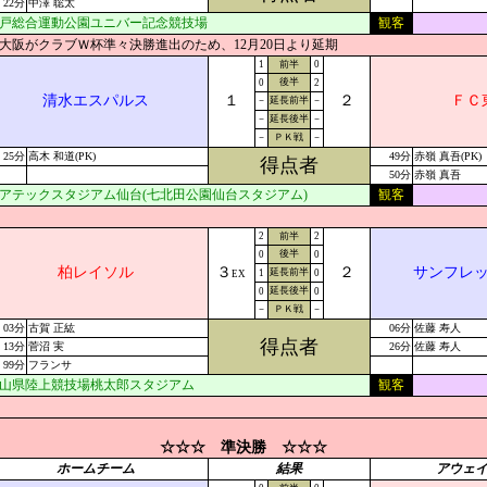
22分
中澤 聡太
戸総合運動公園ユニバー記念競技場
観客
大阪がクラブＷ杯準々決勝進出のため、12月20日より延期
1
前半
0
後半
0
2
清水エスパルス
１
２
ＦＣ
－
延長前半
－
－
延長後半
－
－
ＰＫ戦
－
25分
高木 和道(PK)
49分
赤嶺 真吾(PK)
得点者
50分
赤嶺 真吾
アテックスタジアム仙台(七北田公園仙台スタジアム)
観客
2
前半
2
後半
0
0
柏レイソル
３
２
サンフレ
延長前半
1
0
EX
延長後半
0
0
－
ＰＫ戦
－
03分
古賀 正紘
06分
佐藤 寿人
得点者
13分
菅沼 実
26分
佐藤 寿人
99分
フランサ
山県陸上競技場桃太郎スタジアム
観客
☆☆☆ 準決勝 ☆☆☆
ホームチーム
結果
アウェ