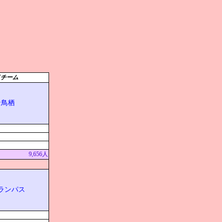
イチーム
ン鳥栖
9,656人
ランパス