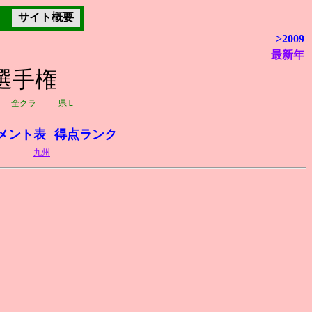
サイト概要
>2009
最新年
選手権
全クラ
県Ｌ
メント表
得点ランク
九州