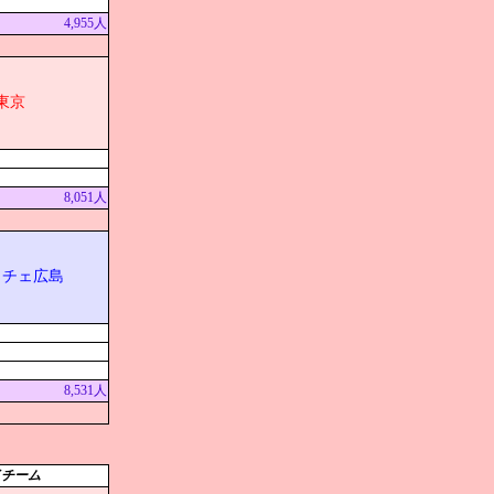
4,955人
東京
8,051人
ッチェ広島
8,531人
イチーム