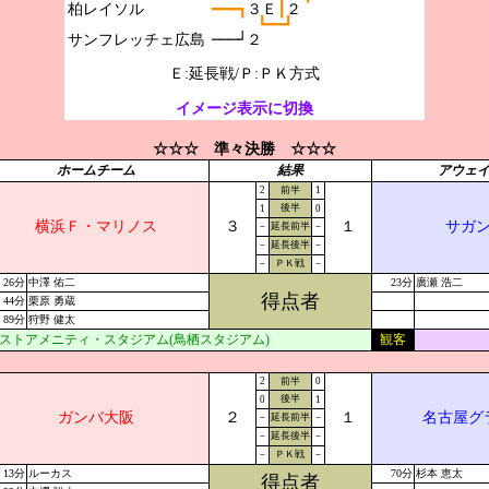
柏レイソル

━━━┓
３Ｅ
┃
２
┗━━┛
───┘２
Ｅ:延長戦/Ｐ:ＰＫ方式
イメージ表示に切換
☆☆☆ 準々決勝 ☆☆☆
ホームチーム
結果
アウェ
2
前半
1
後半
1
0
横浜Ｆ・マリノス
３
１
サガ
－
延長前半
－
－
延長後半
－
－
ＰＫ戦
－
26分
中澤 佑二
23分
廣瀬 浩二
得点者
44分
栗原 勇蔵
89分
狩野 健太
ストアメニティ・スタジアム(鳥栖スタジアム)
観客
2
前半
0
後半
0
1
ガンバ大阪
２
１
名古屋グ
－
延長前半
－
－
延長後半
－
－
ＰＫ戦
－
13分
ルーカス
70分
杉本 恵太
得点者