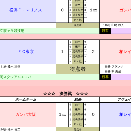
0
前半
0
後半
0
0
横浜Ｆ・マリノス
０
１
ガン
延長前半
0
0
EX
延長後半
0
1
－
ＰＫ戦
－
116分
山崎 雅人
得点者
立霞ヶ丘競技場
観客
1
前半
0
後半
0
2
ＦＣ東京
１
２
柏レ
－
延長前半
－
－
延長後半
－
－
ＰＫ戦
－
31分
鈴木 達也
68分
フランサ
得点者
88分
李 忠成
岡スタジアムエコパ
観客
☆☆☆ 決勝戦 ☆☆☆
ホームチーム
結果
アウェ
0
前半
0
後半
0
0
ガンバ大阪
１
０
柏レ
延長前半
0
0
EX
延長後半
1
0
－
ＰＫ戦
－
116分
播戸 竜二
得点者