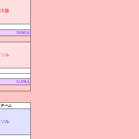
バ大阪
19,843人
イソル
12,458人
イチーム
イソル