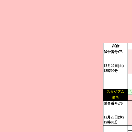
試合
試合番号:75
12月20日(土)
13時00分
スタジアム
ベ
備考
試合番号:76
12月25日(木)
19時00分