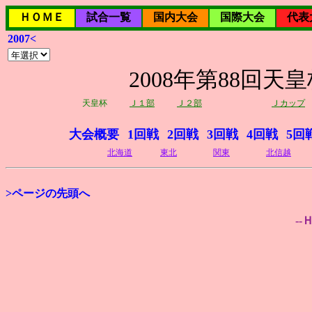
ＨＯＭＥ
試合一覧
国内大会
国際大会
代表
2007<
2008年第88回
天皇杯
Ｊ１部
Ｊ２部
Ｊカップ
大会概要
1回戦
2回戦
3回戦
4回戦
5回
北海道
東北
関東
北信越
>ページの先頭へ
--