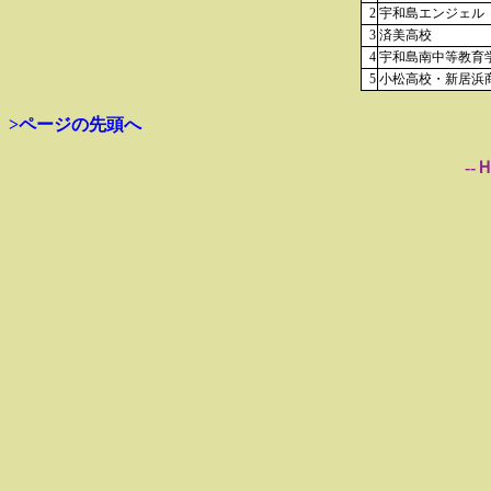
2
宇和島エンジェル
3
済美高校
4
宇和島南中等教育
5
小松高校・新居浜
>ページの先頭へ
--