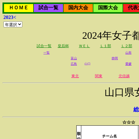
ＨＯＭＥ
試合一覧
国内大会
国際大会
代表
2023<
2024年女
試合一覧
皇后杯
ＷＥＬ
Ｌ１部
Ｌ２部
一覧
山形
富山
静岡
広島
山口
愛媛
東北
関東
北信越
山口県
総
☆☆☆ 
順
チーム名