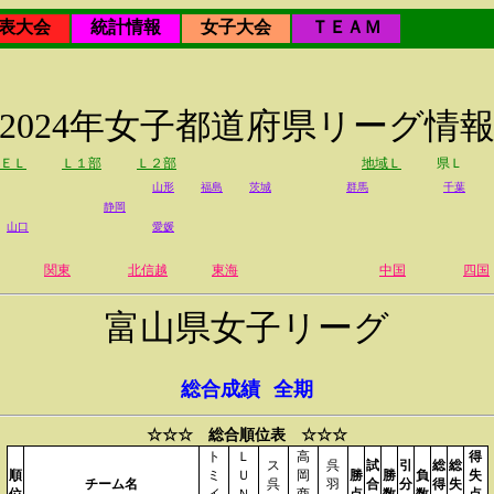
表大会
統計情報
女子大会
ＴＥＡＭ
2024年女子都道府県リーグ情
ＥＬ
Ｌ１部
Ｌ２部
地域Ｌ
県Ｌ
山形
福島
茨城
群馬
千葉
静岡
山口
愛媛
関東
北信越
東海
中国
四国
富山県女子リーグ
総合成績
全期
☆☆☆ 総合順位表 ☆☆☆
ト
Ｌ
高
得
ス
呉
試
引
総
総
順
ミ
Ｕ
岡
勝
勝
負
失
チーム名
呉
羽
合
分
得
失