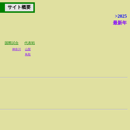
サイト概要
>2025
最新年
報
国際試合
代表戦
神奈川
山梨
鳥取