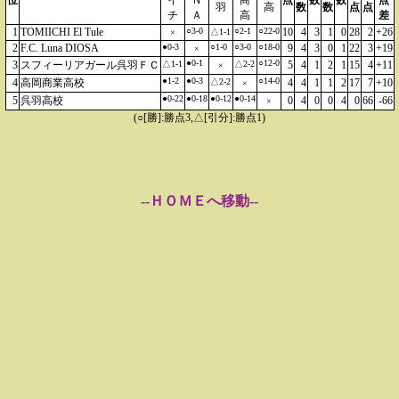
位
イ
Ｎ
商
点
数
数
点
羽
高
数
数
点
点
チ
Ａ
高
差
1
TOMIICHI El Tule
○3-0
○2-1
○22-0
10
4
3
1
0
28
2
+26
△1-1
×
2
F.C. Luna DIOSA
●0-3
○1-0
○3-0
○18-0
9
4
3
0
1
22
3
+19
×
●0-1
○12-0
3
スフィーリアガール呉羽ＦＣ
△1-1
△2-2
5
4
1
2
1
15
4
+11
×
●1-2
●0-3
○14-0
4
高岡商業高校
△2-2
4
4
1
1
2
17
7
+10
×
●0-22
●0-18
●0-12
●0-14
5
呉羽高校
0
4
0
0
4
0
66
-66
×
(○[勝]:勝点3,△[引分]:勝点1)
--ＨＯＭＥへ移動--