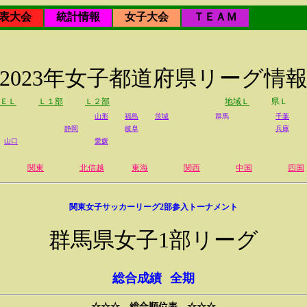
表大会
統計情報
女子大会
ＴＥＡＭ
2023年女子都道府県リーグ情
ＥＬ
Ｌ１部
Ｌ２部
地域Ｌ
県Ｌ
山形
福島
茨城
群馬
千葉
静岡
岐阜
兵庫
山口
愛媛
関東
北信越
東海
関西
中国
四国
関東女子サッカーリーグ2部参入トーナメント
群馬県女子1部リーグ
総合成績
全期
☆☆☆ 総合順位表 ☆☆☆