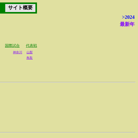
サイト概要
>2024
最新年
報
国際試合
代表戦
神奈川
山梨
鳥取