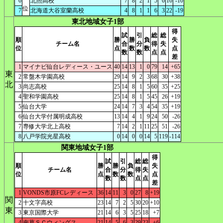
6
北照高校
7
8
2
1
5
6
16
-10
位
7
北海道大谷室蘭高校
4
8
1
1
6
3
22
-19
東北地域女子1部
得
試
引
総
総
順
勝
勝
負
失
チーム名
合
分
得
失
位
点
数
数
点
数
数
点
点
差
1
マイナビ仙台レディース・ユース
40
14
13
1
0
79
14
+65
東
2
常盤木学園高校
29
14
9
2
3
68
30
+38
北
3
尚志高校
25
14
8
1
5
60
35
+25
4
聖和学園高校
25
14
8
1
5
45
26
+19
5
仙台大学
24
14
7
3
4
54
35
+19
6
仙台大学付属明成高校
13
14
4
1
9
24
50
-26
7
専修大学北上高校
7
14
2
1
11
25
51
-26
8
八戸学院光星高校
0
14
0
0
14
5
119
-114
関東地域女子1部
得
試
引
総
総
順
勝
勝
負
失
チーム名
合
分
得
失
位
点
数
数
点
数
数
点
点
差
1
VONDS市原FCレディース
36
14
11
3
0
27
8
+19
関
2
十文字高校
23
14
7
2
5
30
20
+10
東
3
東京国際大学
21
14
6
3
5
25
18
+7
4
南葛ＳＣウィングス
21
14
5
6
3
29
23
+6