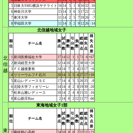
5
日体大SMG横浜サテライト
16
14
5
1
8
16
32
-16
6
神奈川大学
15
14
3
6
5
17
22
-5
7
東洋大学
11
14
2
5
7
19
26
-7
8
早稲田大学
11
14
3
2
9
12
26
-14
北信越地域女子
得
試
引
総
総
順
勝
勝
負
失
チーム名
合
分
得
失
位
点
数
数
点
数
数
点
点
差
1
新潟医療福祉大学
37
14
12
1
1
73
6
+67
北
2
新潟経営大学
32
14
10
2
2
38
10
+28
信
3
ＦＣ越後妻有
24
14
7
3
4
23
17
+6
越
4
リリーウルフＦ石川
20
14
5
5
4
27
17
+10
5
富山レディースＳＣ
17
14
4
5
5
26
35
-9
6
北陸大学フィオリーレ
14
14
4
2
8
19
39
-20
7
松本山雅レディース
10
14
2
4
8
15
31
-16
8
富山新庄Rise
2
14
0
2
12
11
77
-66
東海地域女子1部
得
試
引
総
総
順
勝
勝
負
失
チーム名
合
分
得
失
位
点
数
数
点
数
数
点
点
差
東
1
藤枝順心高校
24
10
8
0
2
32
11
+21