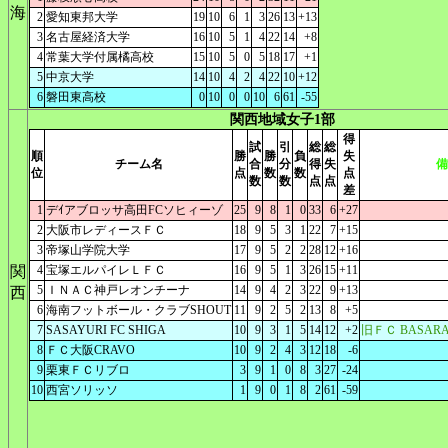
海
2
愛知東邦大学
19
10
6
1
3
26
13
+13
3
名古屋経済大学
16
10
5
1
4
22
14
+8
4
常葉大学付属橘高校
15
10
5
0
5
18
17
+1
5
中京大学
14
10
4
2
4
22
10
+12
6
磐田東高校
0
10
0
0
10
6
61
-55
関西地域女子1部
得
試
引
総
総
順
勝
勝
負
失
チーム名
合
分
得
失
備
位
点
数
数
点
数
数
点
点
差
1
デｲアブロッサ高田FCソヒィーゾ
25
9
8
1
0
33
6
+27
2
大阪市レディースＦＣ
18
9
5
3
1
22
7
+15
3
帝塚山学院大学
17
9
5
2
2
28
12
+16
関
4
宝塚エルパイレＬＦＣ
16
9
5
1
3
26
15
+11
5
ＩＮＡＣ神戸レオンチーナ
14
9
4
2
3
22
9
+13
西
6
海南フットボール・クラブSHOUT
11
9
2
5
2
13
8
+5
7
SASAYURI FC SHIGA
10
9
3
1
5
14
12
+2
旧ＦＣ BASA
8
ＦＣ大阪CRAVO
10
9
2
4
3
12
18
-6
9
栗東ＦＣリブロ
3
9
1
0
8
3
27
-24
10
西宮ソリッソ
1
9
0
1
8
2
61
-59