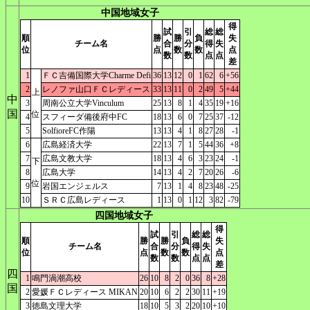
中国地域女子
得
試
引
総
総
順
勝
勝
負
失
チーム名
合
分
得
失
位
点
数
数
点
数
数
点
点
差
1
ＦＣ吉備国際大学Charme Defi
36
13
12
0
1
62
6
+56
2
レノファ山口ＦＣレディース
33
13
11
0
2
49
5
+44
上
中
3
周南公立大学Vinculum
25
13
8
1
4
35
19
+16
国
位
4
スフィーダ備後府中FC
18
13
6
0
7
25
37
-12
5
SolfioreFC作陽
13
13
4
1
8
27
28
-1
6
広島経済大学
22
13
7
1
5
44
36
+8
7
広島文教大学
18
13
4
6
3
23
24
-1
下
8
広島大学
14
13
4
2
7
20
26
-6
位
9
岩国エンジェルス
7
13
1
4
8
23
48
-25
10
ＳＲＣ広島レディース
1
13
0
1
12
3
82
-79
四国地域女子
得
試
引
総
総
順
勝
勝
負
失
チーム名
合
分
得
失
位
点
数
数
点
数
数
点
点
差
四
1
鳴門渦潮高校
26
10
8
2
0
36
8
+28
国
2
愛媛ＦＣレディース MIKAN
20
10
6
2
2
30
11
+19
3
徳島文理大学
18
10
5
3
2
20
10
+10