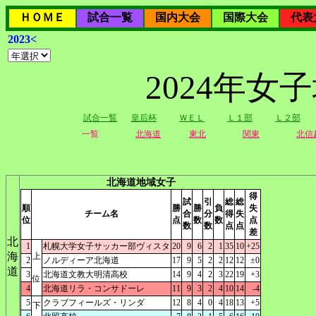
ＨＯＭＥ
試合一覧
国内大会
国際大会
代表
2023<
2024年
試合一覧
皇后杯
ＷＥＬ
Ｌ１部
Ｌ２部
一覧
北海道
東北
関東
北信
北海道地域女子
得
試
引
総
総
順
勝
勝
負
失
チーム名
合
分
得
失
位
点
数
数
点
数
数
点
点
差
北
1
札幌大学女子サッカー部ヴィスタ
20
9
6
2
1
35
10
+25
海
上
2
ノルディーア北海道
17
9
5
2
2
12
12
±0
道
3
北海道文教大明清高校
14
9
4
2
3
22
19
+3
位
4
北海道リラ・コンサドーレ
11
9
3
2
4
10
14
-4
5
クラブフィールズ・リンダ
12
8
4
0
4
18
13
+5
下