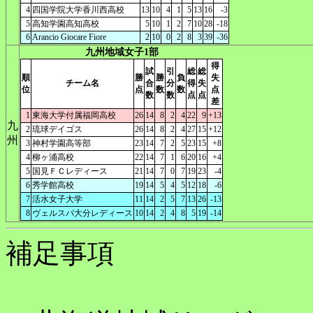
4
四国学院大学香川西高校
13
10
4
1
5
13
16
-3
5
高知学園高知高校
5
10
1
2
7
10
28
-18
6
Arancio Giocare Fiore
2
10
0
2
8
3
39
-36
九州地域女子1部
得
試
引
総
総
順
勝
勝
負
失
チーム名
合
分
得
失
位
点
数
数
点
数
数
点
点
差
1
東海大学付属福岡高校
26
14
8
2
4
22
9
+13
九
2
琉球デイゴス
26
14
8
2
4
27
15
+12
州
3
神村学園高等部
23
14
7
2
5
23
15
+8
4
柳ヶ浦高校
22
14
7
1
6
20
16
+4
5
国見ＦＣレディース
21
14
7
0
7
19
23
-4
6
秀学館高校
19
14
5
4
5
12
18
-6
7
活水女子大学
11
14
2
5
7
13
26
-13
8
ヴェルスパ大分レディース
10
14
2
4
8
5
19
-14
補足事項