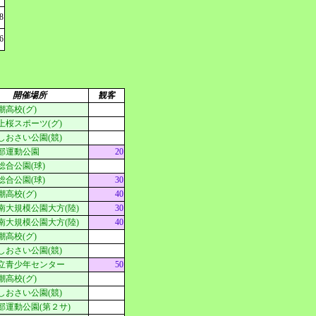
8
6
開催場所
観客
潮高校(グ)
上桜スポーツ(グ)
しおさい公園(競)
部運動公園
20
総合公園(球)
総合公園(球)
30
潮高校(グ)
40
南大規模公園大方(陸)
30
南大規模公園大方(陸)
40
潮高校(グ)
しおさい公園(競)
立青少年センター
50
潮高校(グ)
しおさい公園(競)
部運動公園(第２サ)