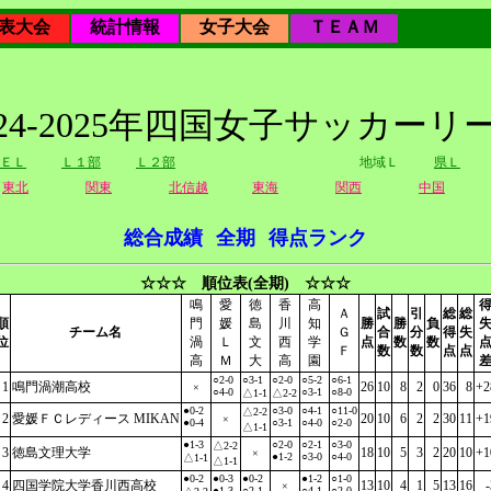
表大会
統計情報
女子大会
ＴＥＡＭ
024-2025年四国女子サッカーリ
ＥＬ
Ｌ１部
Ｌ２部
地域Ｌ
県Ｌ
東北
関東
北信越
東海
関西
中国
総合成績
全期
得点ランク
☆☆☆ 順位表(全期) ☆☆☆
鳴
愛
徳
香
高
Ａ
試
引
総
総
順
門
媛
島
川
知
勝
勝
負
チーム名
Ｇ
合
分
得
失
位
渦
Ｌ
文
西
学
点
数
数
Ｆ
数
数
点
点
高
Ｍ
大
高
園
○2-0
○3-1
○2-0
○5-2
○6-1
1
鳴門渦潮高校
26
10
8
2
0
36
8
+2
×
○4-0
○3-1
○8-0
△1-1
△2-2
●0-2
○3-0
○4-1
○11-0
△2-2
2
愛媛ＦＣレディース MIKAN
20
10
6
2
2
30
11
+1
×
●0-4
○3-1
○4-0
○2-0
△1-1
●1-3
○2-0
○2-1
○3-0
△2-2
3
徳島文理大学
18
10
5
3
2
20
10
+1
×
●1-2
○3-0
○4-0
△1-1
△1-1
●0-2
●0-3
●0-2
●1-2
○1-0
4
四国学院大学香川西高校
13
10
4
1
5
13
16
-
×
●1-3
○2-1
○4-1
○2-0