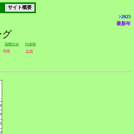
サイト概要
>2025
最新年
ーグ
国際試合
代表戦
四国
九州
得
失
点
差
8
9
0
3