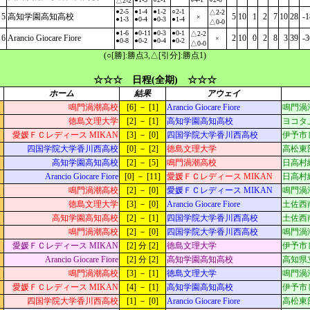
△2-2
●2-5
●1-4
●1-2
○2-1
△2-2
5
高知学園高知高校
5
10
1
2
7
10
28
-1
×
●1-3
●0-4
●0-3
●1-4
△0-0
●1-6
●0-11
●0-3
●0-1
△2-2
6
Arancio Giocare Fiore
2
10
0
2
8
3
39
-3
×
●0-8
●0-2
●0-4
●0-2
△0-0
(○[勝]:勝点3,△[引分]:勝点1)
☆☆☆ 日程(全期) ☆☆☆
ホーム
結果
アウェイ
鳴門渦潮高校
[6] － [1]
Arancio Giocare Fiore
鳴門渦
徳島文理大学
[2] － [1]
高知学園高知高校
ヨコタ
愛媛ＦＣレディース MIKAN
[3] － [0]
四国学院大学香川西高校
伊予市
四国学院大学香川西高校
[0] － [2]
徳島文理大学
高松東
高知学園高知高校
[2] － [5]
鳴門渦潮高校
日高村
Arancio Giocare Fiore
[0] － [11]
愛媛ＦＣレディース MIKAN
日高村
鳴門渦潮高校
[2] － [0]
愛媛ＦＣレディース MIKAN
鳴門渦
徳島文理大学
[3] － [0]
Arancio Giocare Fiore
土佐西
高知学園高知高校
[2] － [1]
四国学院大学香川西高校
土佐西
鳴門渦潮高校
[2] － [0]
四国学院大学香川西高校
鳴門渦
愛媛ＦＣレディース MIKAN
[2] 分 [2]
徳島文理大学
伊予市
Arancio Giocare Fiore
[2] 分 [2]
高知学園高知高校
高知県
鳴門渦潮高校
[3] － [1]
徳島文理大学
鳴門渦
愛媛ＦＣレディース MIKAN
[4] － [1]
高知学園高知高校
伊予市
四国学院大学香川西高校
[1] － [0]
Arancio Giocare Fiore
高松東