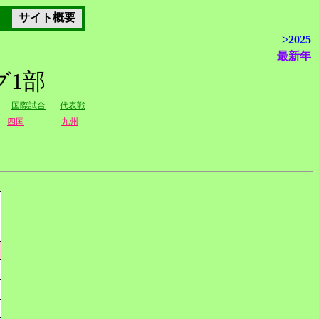
サイト概要
>2025
最新年
グ1部
国際試合
代表戦
四国
九州