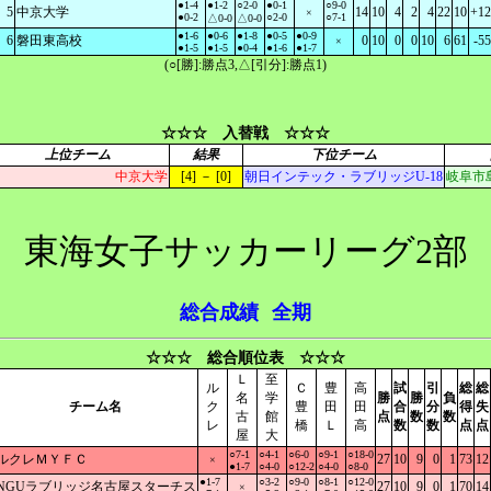
●1-4
●1-2
○2-0
●0-1
○9-0
5
中京大学
14
10
4
2
4
22
10
+12
×
●0-2
○2-0
○7-1
△0-0
△0-0
●1-6
●0-6
●1-8
●0-5
●0-9
6
磐田東高校
0
10
0
0
10
6
61
-55
×
●1-5
●1-5
●0-4
●1-6
●1-7
(○[勝]:勝点3,△[引分]:勝点1)
☆☆☆ 入替戦 ☆☆☆
上位チーム
結果
下位チーム
中京大学
[4] － [0]
朝日インテック・ラブリッジU-18
岐阜市
東海女子サッカーリーグ2部
総合成績
全期
☆☆☆ 総合順位表 ☆☆☆
Ｌ
至
ル
Ｃ
豊
高
試
引
総
総
名
学
勝
勝
負
チーム名
ク
豊
田
田
合
分
得
失
古
館
点
数
数
レ
橋
Ｌ
高
数
数
点
点
屋
大
○7-1
○4-1
○6-0
○9-1
○18-0
ルクレＭＹＦＣ
27
10
9
0
1
73
12
×
●1-7
○4-0
○12-2
○4-0
○8-0
●1-7
○3-2
○9-0
○8-1
○12-0
NGUラブリッジ名古屋スターチス
27
10
9
0
1
70
14
×