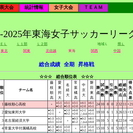
表大会
統計情報
女子大会
ＴＥＡＭ
24-2025年東海女子サッカーリー
ＥＬ
Ｌ１部
Ｌ２部
地域Ｌ
県Ｌ
東北
関東
北信越
東海
関西
中国
総合成績
全期
昇格戦
☆☆☆ 総合順位表 ☆☆☆
藤
愛
常
磐
得
名
中
試
引
総
総
順
枝
東
葉
田
勝
勝
負
失
チーム名
経
京
合
分
得
失
位
順
邦
橘
東
点
数
数
点
大
大
数
数
点
点
高
大
高
高
差
○5-1
○3-1
○3-1
○4-1
○6-1
1
藤枝順心高校
24
10
8
0
2
32
11
+21
×
●1-2
●1-3
○2-0
○2-0
○5-1
●1-5
●2-3
○6-0
○2-1
○6-0
2
愛知東邦大学
19
10
6
1
3
26
13
+13
×
○2-1
●0-2
○2-0
○5-1
△0-0
●1-3
○3-2
●0-3
●0-2
○8-1
3
名古屋経済大学
16
10
5
1
4
22
14
+8
×
○3-1
○2-0
●1-2
○4-0
△0-0
●1-3
●0-6
○3-0
○1-0
○5-0
4
常葉大学付属橘高校
15
10
5
0
5
18
17
+1
×
●0-2
●0-2
○2-1
●0-2
○6-1