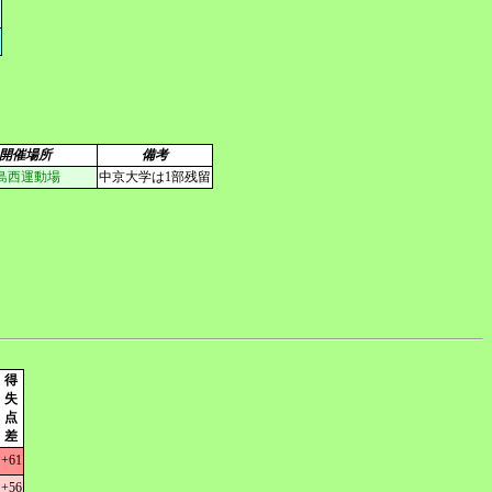
開催場所
備考
島西運動場
中京大学は1部残留
得
失
点
差
+61
+56