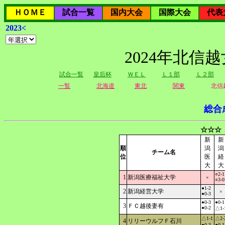
ＨＯＭＥ
試合一覧
国内大会
国際大会
代表
2023<
2024年北信
試合一覧
皇后杯
ＷＥＬ
Ｌ１部
Ｌ２部
一覧
北海道
東北
関東
北信
総合
☆☆☆
新
新
順
潟
潟
チーム名
位
医
経
大
大
○2-1
1
新潟医療福祉大学
×
○3-0
●1-2
2
新潟経営大学
×
●0-3
●0-3
●0-1
3
ＦＣ越後妻有
●0-2
△1-
△1-1
△2-
4
リリーウルフＦ石川
●0-3
●0-1