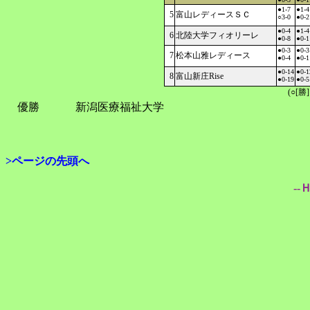
●1-7
●1-4
5
富山レディースＳＣ
○3-0
●0-2
●0-4
●1-4
6
北陸大学フィオリーレ
●0-8
●0-1
●0-3
●0-3
7
松本山雅レディース
●0-4
●0-1
●0-14
●0-1
8
富山新庄Rise
●0-19
●0-5
(○[勝
優勝
新潟医療福祉大学
>ページの先頭へ
--