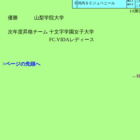
●0-3
△0
8
河内ＳＣジュベニール
●0-3
△1
(○[勝
優勝
山梨学院大学
次年度昇格チーム
十文字学園女子大学
FC.VIDAレディース
>ページの先頭へ
--