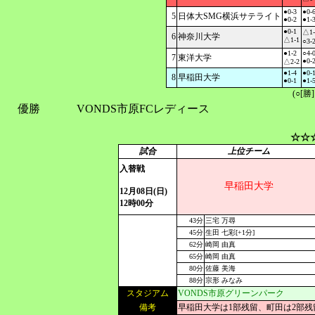
●0-3
●0-
5
日体大SMG横浜サテライト
●0-2
●1-
●0-1
△1-
6
神奈川大学
△1-1
○3-
●1-2
○4-
7
東洋大学
●0-
△2-2
●1-4
●0-
8
早稲田大学
●0-1
●1-
(○[勝
優勝
VONDS市原FCレディース
☆☆
試合
上位チーム
入替戦
早稲田大学
12月08日(日)
12時00分
43分
三宅 万尋
45分
生田 七彩[+1分]
62分
崎岡 由真
65分
崎岡 由真
80分
佐藤 美海
88分
宗形 みなみ
スタジアム
VONDS市原グリーンパーク
備考
早稲田大学は1部残留、町田は2部残