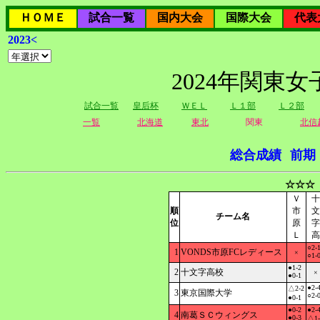
ＨＯＭＥ
試合一覧
国内大会
国際大会
代表
2023<
2024年関東
試合一覧
皇后杯
ＷＥＬ
Ｌ１部
Ｌ２部
一覧
北海道
東北
関東
北信
総合成績
前期
☆☆☆
Ｖ
十
順
市
文
チーム名
位
原
字
Ｌ
高
○2-
1
VONDS市原FCレディース
×
○1-
●1-2
2
十文字高校
×
●0-1
●2-
△2-2
3
東京国際大学
○2-
●0-1
●0-2
●2-
4
南葛ＳＣウィングス
●0-3
△1-