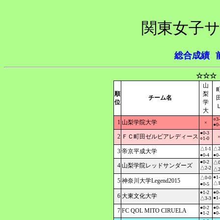
関東女子サ
総合成績
☆☆☆
山
順
梨
チーム名
位
学
大
○3
1
山梨学院大学
×
●0
●0-3
2
ＦＣ町田ゼルビアレディース
○1-0
△1-1
△2
3
帝京平成大学
●0-4
●0
●0-2
△0
4
山梨学院レッドサンダーズ
△2-2
△2
●1
△0-0
5
神奈川大学Legend2015
△1
●0-5
●1-2
●0
6
大東文化大学
●1
△3-3
●0-2
●0
7
FC QOL MITO CIRUELA
●1-2
●0