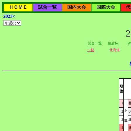
ＨＯＭＥ
試合一覧
国内大会
国際大会
代
2023<
試合一覧
皇后杯
Ｗ
一覧
北海道
順
位
1
上
2
3
位
4