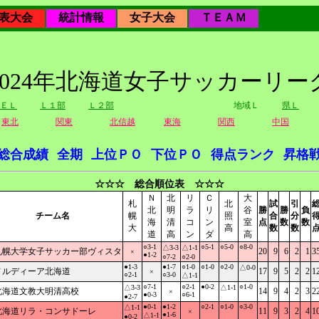
表大会
統計情報
女子大会
ＴＥＡＭ
2024年北海道女子サッカーリー
ＥＬ
Ｌ１部
Ｌ２部
地域Ｌ
県Ｌ
東北
関東
北信越
東海
関西
中国
総合成績
全期
上位ＰＯ
下位ＰＯ
得点ランク
昇格
☆☆☆ 総合順位表 ☆☆☆
Ｎ
北
リ
Ｃ
大
札
北
試
引
北
明
ラ
リ
谷
勝
勝
負
チーム名
幌
照
合
分
海
清
コ
ン
室
点
数
数
大
高
数
数
道
高
ン
ダ
高
○3-1
○5-1
○5-0
○8-0
△3-3
△1-1
札幌大学女子サッカー部ヴィスタ
20
9
6
2
1
3
×
●1-2
○7-2
○2-0
●1-3
●1-7
○1-0
○1-0
○2-0
△0-0
ノルディーア北海道
17
9
5
2
2
1
×
○2-1
○3-0
△1-1
○7-1
○2-1
●0-2
○1-0
△3-3
△1-1
北海道文教大明清高校
14
9
4
2
3
2
×
●0-3
○6-1
●2-7
●0-1
●1-2
○2-1
○1-0
○3-0
△1-1
北海道リラ・コンサドーレ
11
9
3
2
4
1
×
●1-6
△1-1
●0-2