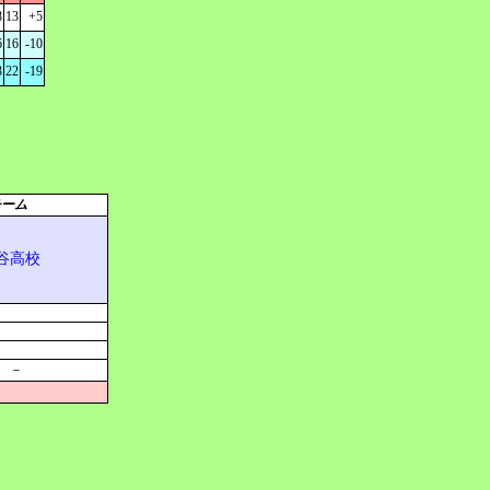
8
13
+5
6
16
-10
3
22
-19
チーム
谷高校
－