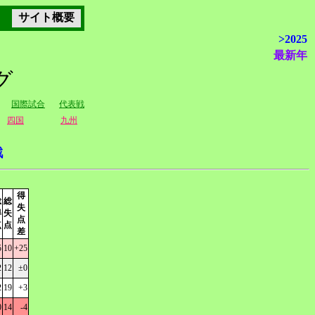
サイト概要
>2025
最新年
グ
国際試合
代表戦
四国
九州
戦
得
総
総
失
得
失
点
点
点
差
5
10
+25
2
12
±0
2
19
+3
0
14
-4