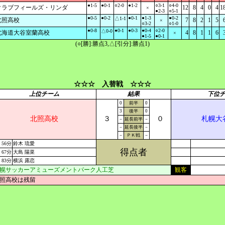
●1-5
●0-1
○2-0
●1-2
○3-1
○4-0
クラブフィールズ・リンダ
12
8
4
0
4
1
×
●2-3
○5-1
●0-5
●0-2
●0-1
●1-3
●0-2
△1-1
北照高校
7
8
2
1
5
×
○3-2
○1-0
●0-8
●0-1
●0-3
●0-4
○2-0
△0-0
北海道大谷室蘭高校
4
8
1
1
6
×
●1-5
●0-1
(○[勝]:勝点3,△[引分]:勝点1)
☆☆☆ 入替戦 ☆☆☆
上位チーム
結果
下位
0
前半
0
3
後半
0
北照高校
３
０
札幌大
－
延長前半
－
－
延長後半
－
－
ＰＫ戦
－
56分
鈴木 琉愛
得点者
67分
大島 陽菜
83分
横浜 露恋
幌サッカーアミューズメントパーク人工芝
観客
照高校は残留