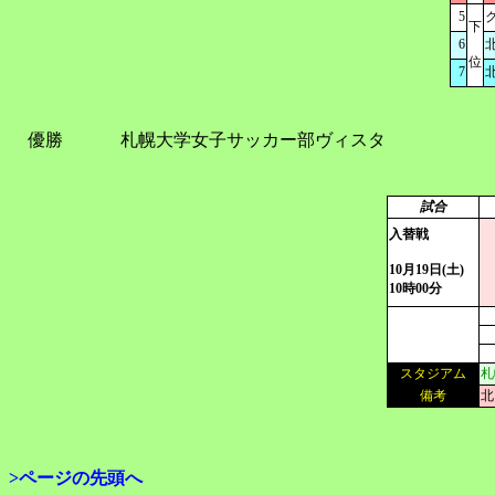
5
下
6
位
7
優勝
札幌大学女子サッカー部ヴィスタ
試合
入替戦
10月19日(土)
10時00分
スタジアム
札
備考
北
>ページの先頭へ