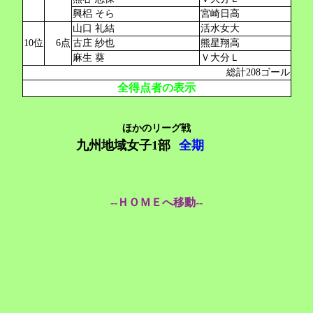
興梠 そら
宮崎日高
山口 礼結
活水女大
10位
6点
古庄 紗也
熊星翔高
⿇⽣ 葵
Ｖ大分Ｌ
総計208ゴール
全得点者の表示
ほかのリーグ戦
九州地域女子1部
全期
--ＨＯＭＥへ移動--