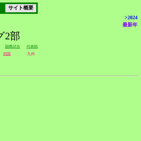
サイト概要
>2024
最新年
グ2部
国際試合
代表戦
四国
九州