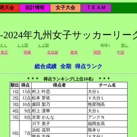
表大会
統計情報
女子大会
ＴＥＡＭ
23-2024年九州女子サッカーリー
ＥＬ
Ｌ１部
Ｌ２部
地域Ｌ
県Ｌ
東北
関東
北信越
東海
関西
中国
総合成績
全期
得点ランク
＊＊＊ 得点ランキング(上位10名) ＊＊＊
順位
得点
得点者
チーム名
1位
13点
村上 叶恋
大分Ｌ
2位
12点
松本 芽依
Ｖ大分Ｌ
3位
10点
廣田 梨乃
熊星翔高
4位
9点
村上 凛華
大分Ｌ
5位
8点
氷室 かんな
アンクＮ
川下 美子
福岡女高
浜松 花羽
熊本Ｕ
6位
7点
熊谷 志保
Ｖ大分Ｌ