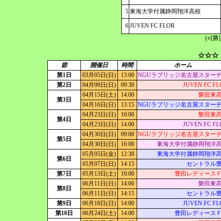
5
東海大学付属静岡翔洋高校
6
JUVEN FC FLOR
(○[勝
☆☆☆
節
開催日
時間
ホーム
第1日
03月05日(日)
13:00
NGUラブリッジ名古屋スター
第2日
04月09日(日)
09:30
JUVEN FC FL
04月15日(土)
14:00
磐田東
第3日
04月16日(日)
13:15
NGUラブリッジ名古屋スター
04月23日(日)
10:00
磐田東
第4日
04月23日(日)
14:00
JUVEN FC FL
04月30日(日)
09:00
NGUラブリッジ名古屋スター
第5日
04月30日(日)
16:00
東海大学付属静岡翔洋
05月05日(金)
12:30
東海大学付属静岡翔洋
第6日
05月07日(日)
14:15
セントラル
第7日
05月13日(土)
10:00
豊田レディース
06月11日(日)
14:00
磐田東
第8日
06月11日(日)
14:15
セントラル
第9日
06月18日(日)
14:00
JUVEN FC FL
第10日
06月24日(土)
14:00
豊田レディース