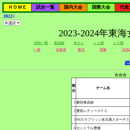
ＨＯＭＥ
試合一覧
国内大会
国際大会
代表
2022<
2023-2024
試合一覧
皇后杯
ＷＥＬ
Ｌ１部
Ｌ２部
一覧
北海道
東北
関東
北信
総
☆☆☆ 
順
チーム名
位
1
磐田東高校
2
豊田レディースＦＣ
3
NGUラブリッジ名古屋スターチス
4
セントラル豊橋